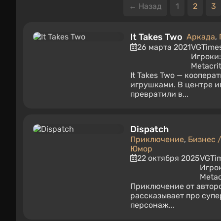
← Назад
1
2
3
It Takes Two
Аркада
,
26 марта 2021
VGTime
Игроки
Metacrit
It Takes Two — коопера
игрушками. В центре и
превратили в...
Dispatch
Приключение
,
Бизнес 
Юмор
22 октября 2025
VGTi
Игро
Metac
Приключение от авторов
рассказывает про супе
персонаж...