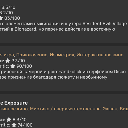
8.5/10
8.2/10
83/100
 с элементами выживания и шутера Resident Evil: Village
тый в Biohazard, но перенес действие в восточную
я игра
,
Приключение
,
Изометрия
,
Интерактивное кино
и:
9.3/10
itic:
90/100
трической камерой и point-and-click интерфейсом Disco
вое признание благодаря сюжету и необычному
ble Exposure
тивное кино
,
Mистика / сверхъестественное
,
Экшен
,
Ви
ки:
8.3/10
ritic:
74/100