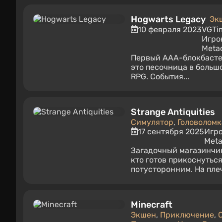
Hogwarts Legacy
Эк
10 февраля 2023
VGTi
Игро
Metac
Первый AAA-блокбастер
это песочница в больш
RPG. События...
Strange Antiquities
Симулятор
,
Головоломк
17 сентября 2025
Игр
Meta
Загадочный магазинчик
кто готов прикоснутьс
потусторонним. На плеч
Minecraft
Экшен
,
Приключение
,