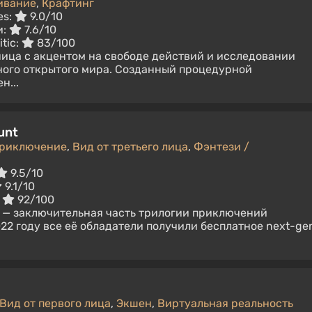
ивание
,
Крафтинг
es:
9.0/10
и:
7.6/10
itic:
83/100
ица с акцентом на свободе действий и исследовании
ного открытого мира. Созданный процедурной
н...
unt
риключение
,
Вид от третьего лица
,
Фэнтези /
9.5/10
9.1/10
:
92/100
nt — заключительная часть трилогии приключений
022 году все её обладатели получили бесплатное next-ge
Вид от первого лица
,
Экшен
,
Виртуальная реальность