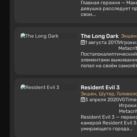
Главная героиня — Макс
девушка расследует пр
свои...
The Long Dark
Экшен
1 августа 2017
Игроки
Metacrit
Постапокалиптический 
элементами выживания.
попал на своём самолёте
Resident Evil 3
Экшен
,
Шутер
,
Головол
3 апреля 2020
VGTime
Игроки
Metacri
Resident Evil 3 — пер
камерой Resident Evil 
умирающего города...