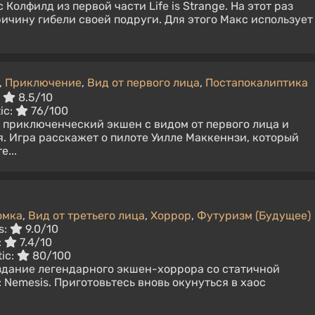
 Колфилд из первой части Life is Strange. На этот раз
ичину гибели своей подруги. Для этого Макс использует
,
Приключение
,
Вид от первого лица
,
Постапокалиптика
:
8.5/10
ic:
76/100
приключенческий экшен с видом от первого лица и
 Игра расскажет о пилоте Уилле Маккеннзи, который
...
омка
,
Вид от третьего лица
,
Хоррор
,
Футуризм (Будущее)
s:
9.0/10
:
7.4/10
tic:
80/100
еиздание легендарного экшен-хоррора со статичной
3: Nemesis. Приготовьтесь вновь окунуться в хаос