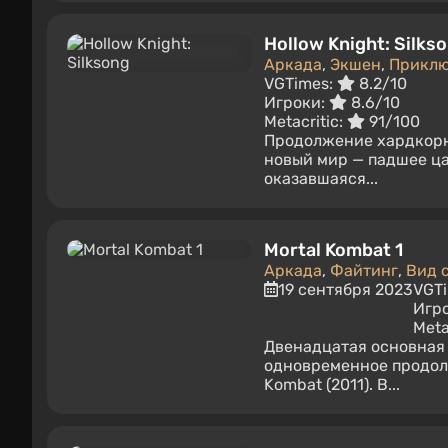
Hollow Knight: Silks
Аркада
,
Экшен
,
Прикл
VGTimes:
8.2/10
Игроки:
8.6/10
Metacritic:
91/100
Продолжение хардкорно
новый мир — падшее ца
оказавшаяся...
Mortal Kombat 1
Аркада
,
Файтинг
,
Вид 
19 сентября 2023
VGT
Игр
Meta
Двенадцатая основная 
одновременное продолж
Kombat (2011). В...