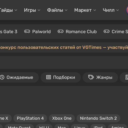
Гайды
Игры
Файлы
Маркет
Чилл
's Gate 3
Palworld
Romance Club
Crime 
конкурс пользовательских статей от VGTimes — участвуйт
Ожидаемые
Подборки
Жанры
ne X
PlayStation 4
Xbox One
Nintendo Switch 2