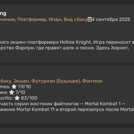
ong
ючение
,
Платформер
,
Инди
,
Вид сбоку
4 сентября 2025
го экшен-платформера Hollow Knight. Игра переносит 
рство Фарлум, где правят шелк и песня. Здесь Хорнет,
сбоку
,
Экшен
,
Футуризм (Будущее)
,
Фэнтези
imes:
7.9/10
оки:
7/10
critic:
83/100
часть серии жестоких файтингов — Mortal Kombat 1 —
ение Mortal Kombat 11 и второй перезапуск после Morta