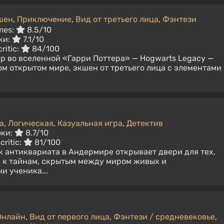
шен
,
Приключение
,
Вид от третьего лица
,
Фэнтези
mes:
8.5/10
ки:
7.1/10
ritic:
84/100
 во вселенной «Гарри Поттера» — Hogwarts Legacy —
ом открытом мире, экшен от третьего лица с элементами
а
,
Логическая
,
Казуальная игра
,
Детектив
оки:
8.7/10
critic:
81/100
 антиквариата в Андермире открывает двери для тех,
я к тайнам, скрытым между миром живых и
и ученика...
Онлайн
,
Вид от первого лица
,
Фэнтези / средневековье
,