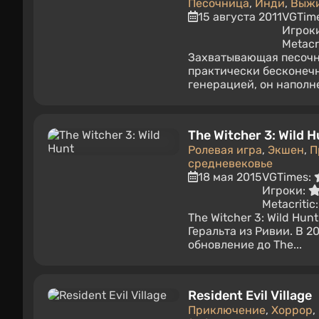
Песочница
,
Инди
,
Выж
15 августа 2011
VGTim
Игрок
Metacr
Захватывающая песочн
практически бесконеч
генерацией, он наполне
The Witcher 3: Wild H
Ролевая игра
,
Экшен
,
П
средневековье
18 мая 2015
VGTimes:
Игроки:
Metacritic
The Witcher 3: Wild Hu
Геральта из Ривии. В 2
обновление до The...
Resident Evil Village
Приключение
,
Хоррор
,