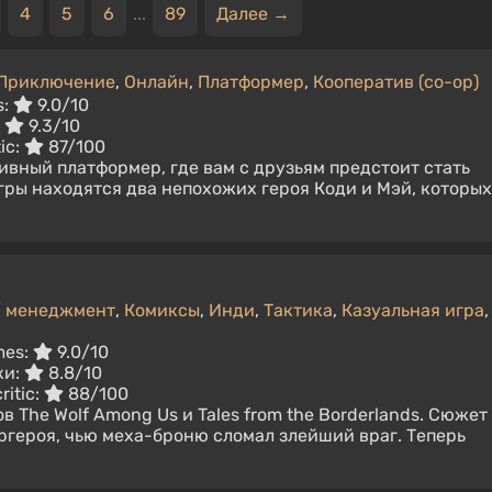
4
5
6
...
89
Далее →
Приключение
,
Онлайн
,
Платформер
,
Кооператив (co-op)
s:
9.0/10
:
9.3/10
ic:
87/100
тивный платформер, где вам с друзьям предстоит стать
гры находятся два непохожих героя Коди и Мэй, которых
/ менеджмент
,
Комиксы
,
Инди
,
Тактика
,
Казуальная игра
,
mes:
9.0/10
ки:
8.8/10
ritic:
88/100
 The Wolf Among Us и Tales from the Borderlands. Сюжет
ргероя, чью меха-броню сломал злейший враг. Теперь