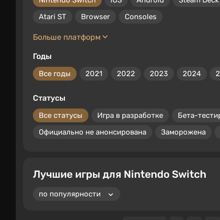
Nintendo Switch
iOS
Android
Steam Deck
Atari ST
Browser
Consoles
Больше платформ
Годы
Все годы
2021
2022
2023
2024
Статусы
Все статусы
Игра в разработке
Бета-тести
Официально не анонсирована
Заморожена
Лучшие игры для Nintendo Switch