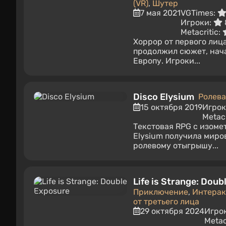
(VR)
,
Шутер
7 мая 2021
VGTimes:
Игроки:
Metacritic:
Хоррор от первого лица
продолжил сюжет, нача
Европу. Игроки...
Disco Elysium
Ролева
15 октября 2019
Игрок
Metacr
Текстовая RPG с изоме
Elysium получила миро
ролевому отыгрышу...
Life is Strange: Dou
Приключение
,
Интерак
от третьего лица
29 октября 2024
Игро
Metac