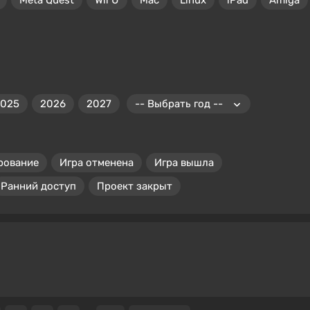
Meta Quest
Wii U
Mac
Linux
iPad
Amiga
2025
2026
2027
рование
Игра отменена
Игра вышла
Ранний доступ
Проект закрыт