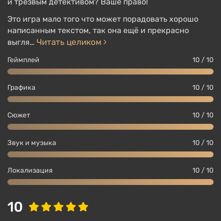
и трезвым детективом? Ваше право!
Это игра мало того что может порадовать хорошо
написанным текстом, так она ещё и прекрасно
Читать целиком
выгля…
Геймплей
10 / 10
Графика
10 / 10
Детектив Гарри Дюбуа прибывает в Мартинес с
Сюжет
10 / 10
задачей расследовать странное убийство. Почти
раскрыв дело у него внезапно случается
Звук и музыка
10 / 10
жизненный кризис, он уходит в глубокий запой,
выйдя из которого не помнит ничего, кроме
Локализация
10 / 10
умения общаться. С этого момента и начинается
игра.
10
Дюбуа предстоит не только заново раскрыть дело
(
основной квест
), но и восстановить память, а