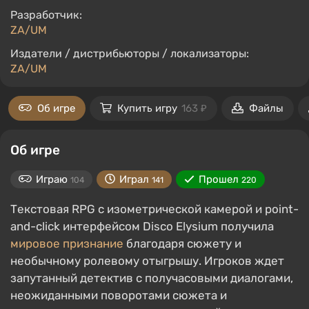
Разработчик:
ZA/UM
Издатели / дистрибьюторы / локализаторы:
ZA/UM
Об игре
Купить игру
163 ₽
Файлы
Об игре
Играю
Играл
Прошел
104
141
220
Текстовая RPG с изометрической камерой и point-
and-click интерфейсом Disco Elysium получила
мировое признание
благодаря сюжету и
необычному ролевому отыгрышу. Игроков ждет
запутанный детектив с получасовыми диалогами,
неожиданными поворотами сюжета и