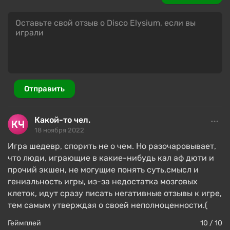
открываются новые локации, а в уже
исследованных что-то может измениться.
Игровой процесс
Отправить
Какой-то чел.
18 ноября 2022
Игра шедевр, спорить не о чем. Но разочаровывает,
что люди, играющие в какие-нибудь кал аф дюти и
прочий экшен, не могущие понять суть,смысл и
гениальность игры, из-за недостатка мозговых
клеток, идут сразу писать негативные отзывы к игре,
тем самым утверждая о своей неполноценности.(
Disco Elysium многое берет от RPG старой школы.
Её ролевая механика построена на
сопоставлении
Геймплей
10 / 10