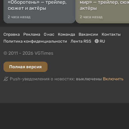
«Оборотень» — трейлер,
мир» — трейлер, сю
сюжет и актёры
актёры
2 часа назад
2 часа назад
Справка
Реклама
О нас
Команда
Вакансии
Контакты
Политика конфиденциальности
Лента RSS
RU
© 2011 - 2026 VGTimes
Полная версия
Push-уведомления о новостях:
выключены
Включить