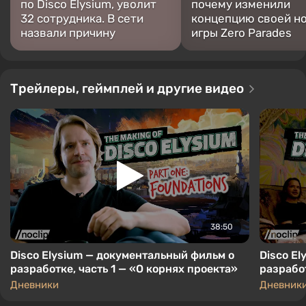
по Disco Elysium, уволит
почему изменили
одежда, брошенное слово или мимолетное
32 сотрудника. В сети
концепцию своей н
деяние может иметь последствия;
назвали причину
игры Zero Parades
У Disco Elysium уникальный визуальный стиль
«масляной живописи», псевдотрехмерности и
примитивизма в графике.
Трейлеры, геймплей и другие видео
38:50
Disco Elysium — документальный фильм о
Disco E
разработке, часть 1 — «О корнях проекта»
Дневники
Дневник