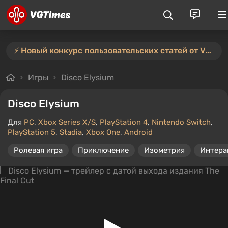
⚡️ Новый конкурс пользовательских статей от VGTimes — участвуйте тут ⚡️
Игры
Disco Elysium
Disco Elysium
Для
PC
,
Xbox Series X/S
,
PlayStation 4
,
Nintendo Switch
,
PlayStation 5
,
Stadia
,
Xbox One
,
Android
Ролевая игра
Приключение
Изометрия
Интера