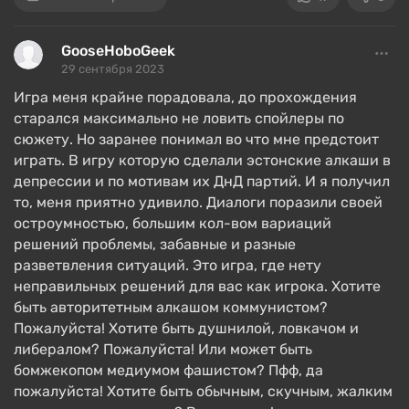
Последняя — своего рода экипировка, с её
помощью можно подогнать статы под текущие
GooseHoboGeek
нужды и просто стильно выглядеть.
29 сентября 2023
От начала и до конца прохождения нужно
Игра меня крайне порадовала, до прохождения
старался максимально не ловить спойлеры по
постоянно
принимать решения
, что окажет
сюжету. Но заранее понимал во что мне предстоит
влияние как на дальнейшее развитие событий, так
играть. В игру которую сделали эстонские алкаши в
и на концовку. Всего их 15, но только 1 финал
депрессии и по мотивам их ДнД партий. И я получил
красивый и правильный, все остальные
то, меня приятно удивило. Диалоги поразили своей
преждевременные
. Как именно выполнять
остроумностью, большим кол-вом вариаций
задания, игрок решает сам — убалтывать в
решений проблемы, забавные и разные
диалогах, лезть в драку или по-тихому собирать
разветвления ситуаций. Это игра, где нету
улики.
неправильных решений для вас как игрока. Хотите
быть авторитетным алкашом коммунистом?
Пожалуйста! Хотите быть душнилой, ловкачом и
Развитие героя
либералом? Пожалуйста! Или может быть
бомжекопом медиумом фашистом? Пфф, да
пожалуйста! Хотите быть обычным, скучным, жалким