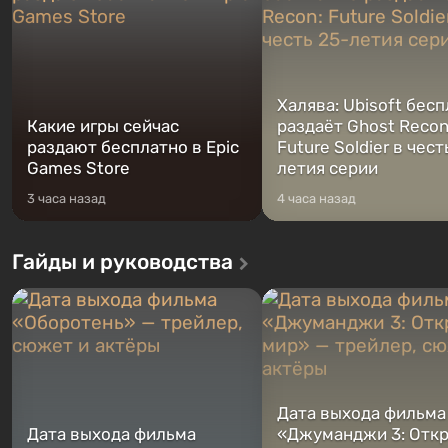
Халява: Ubisoft бес
Какие игры сейчас
раздаёт Ghost Recon
раздают бесплатно в Epic
Future Soldier в чест
Games Store
летия серии
3 часа назад
4 часа назад
Гайды и руководства
Дата выхода фильма
Дата выхода фильма
«Джуманджи 3: Отк