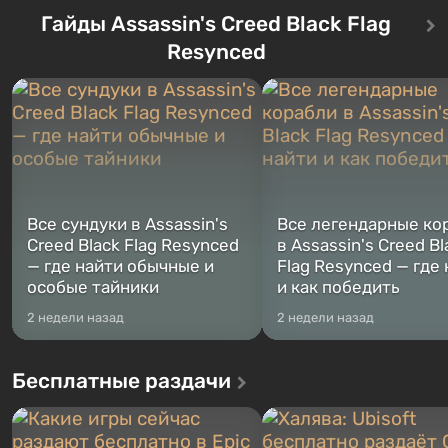
Впервые игра расскажет историю
76, первого среди построе
сразу трех персонажей: Майкла,
Гайды Assassin's Creed Black Flag
Оно же, по задумке специа
Тревора и Франклина, между
Vault-Tec, должно открыть
Resynced
которыми вы сможете
первым после того, как на
переключаться в любое время.
Америку упадут ядерные б
Жанр и...
Место действия Fallout...
Все сундуки в Assassin's
Все легендарные ко
Creed Black Flag Resynced
в Assassin's Creed Bl
— где найти обычные и
Flag Resynced — где
особые тайники
и как победить
2 недели назад
2 недели назад
Бесплатные раздачи