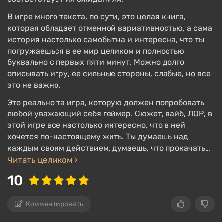
содержится в мысли, так что Гарри может начать
с бонусом, а по итогу нарваться на штраф и
В игре много текста, по сути, это целая книга,
тяжелую депрессию. Последнее, в свою очередь,
которая обладает отменной вариативностью, а сама
история настолько самобытна и интересна, что ты
откроет отдельный квест. Мысли можно как
погружаешься в ее мир целиком и полностью
принимать, так и отторгать, тратя на это очки
буквально с первых пяти минут. Можно долго
прокачки.
описывать игру, ее сильные стороны, слабые, но все
это не важно.
Сюжет
Это реально та игра, которую должен попробовать
любой уважающий себя геймер. Сюжет, вайб, ЛОР, в
этой игре все настолько интересно, что в ней
Базисом для повествования Disco Elysium стал
хочется по-настоящему жить. Ты думаешь над
мир, полный проблем (вызванных жизнью в
каждым своим действием, думаешь, что прокачать…
нищите и разрухе) и противоречий (политических,
Читать целиком
экономических, этнических, языковых и прочих)
10
общества, застрявшего на уровне 70-х годов XX
века. Надстройкой сюжета стала ролевая
Комментировать
система.