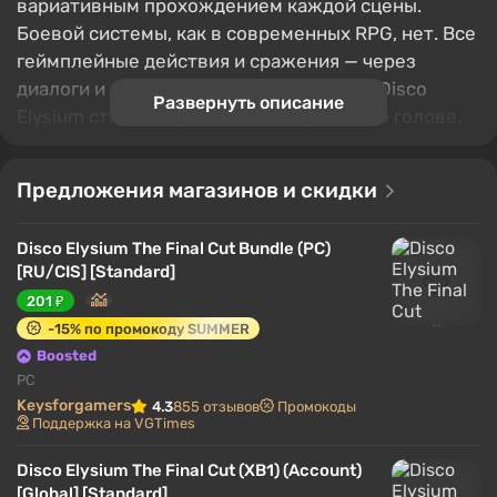
вариативным прохождением каждой сцены.
Боевой системы, как в современных RPG, нет. Все
геймплейные действия и сражения — через
диалоги и проверки навыков, а фишкой Disco
Развернуть описание
Elysium стали споры навыков героя в его голове.
Содержание
Предложения магазинов и скидки
Предыстория мира
Игровой процесс
Disco Elysium The Final Cut Bundle (PC)
Развитие героя
[RU/CIS] [Standard]
Сюжет
201 ₽
Интересные особенности
-15% по промокоду SUMMER
Boosted
Предыстория мира
PC
Keysforgamers
4.3
855 отзывов
Промокоды
Поддержка на VGTimes
Disco Elysium The Final Cut (XB1) (Account)
[Global] [Standard]