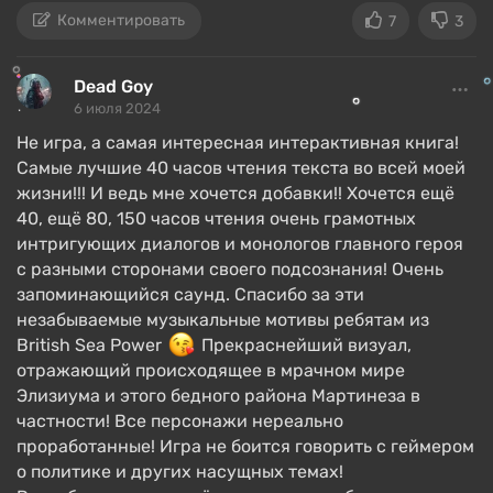
еще разобраться, что на самом деле происходит в
Комментировать
7
3
Мартинесе. Вторичных квестов достаточно, они
разносторонние: несчастная жизнь самого Гарри,
Dead Goy
политическая борьба в Ревашоле, проделки
6 июля 2024
паранормальщины, и по проработке не уступают
Не игра, а самая интересная интерактивная книга!
основному.
Самые лучшие 40 часов чтения текста во всей моей
жизни!!! И ведь мне хочется добавки!! Хочется ещё
Система развития Metric предлагает
24 навыка
,
40, ещё 80, 150 часов чтения очень грамотных
закрывающие большинство привычных для
интригующих диалогов и монологов главного героя
детектива действий: от мозгового штурма
с разными сторонами своего подсознания! Очень
собранных улик до банального допроса с
запоминающийся саунд. Спасибо за эти
пристрастием. Всё это держится на 4 основных
незабываемые музыкальные мотивы ребятам из
характеристиках (сила, моторика, интеллект и
British Sea Power
Прекраснейший визуал,
душа), просто в каждой — линейка из 6 свойств.
отражающий происходящее в мрачном мире
Потому каждый вкачанный балл прокачки многое
Элизиума и этого бедного района Мартинеза в
меняет.
частности! Все персонажи нереально
проработанные! Игра не боится говорить с геймером
Голые числа далеко не всё, ведь каждый навык —
о политике и других насущных темах!
это своего рода советчик в голове Дюбуа, с