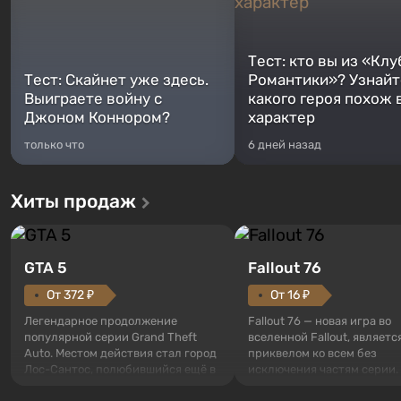
Тест: кто вы из «Клу
Тест: Скайнет уже здесь.
Романтики»? Узнайте
Выиграете войну с
какого героя похож 
Джоном Коннором?
характер
только что
6 дней назад
Хиты продаж
GTA 5
Fallout 76
От 372 ₽
От 16 ₽
Легендарное продолжение
Fallout 76 — новая игра во
популярной серии Grand Theft
вселенной Fallout, являетс
Auto. Местом действия стал город
приквелом ко всем без
Лос-Сантос, полюбившийся ещё в
исключения частям серии.
Grand Theft Auto: San Andreas .
События начинаются с Уб