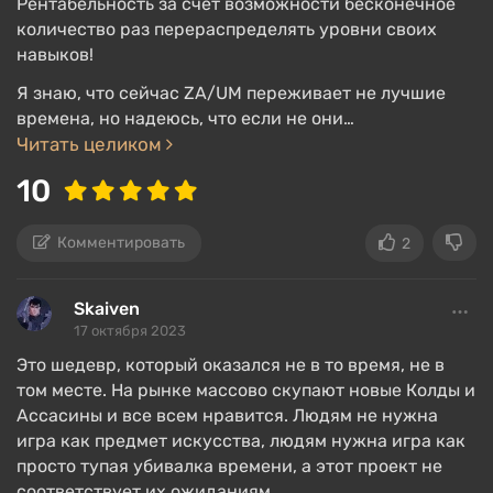
Рентабельность за счёт возможности бесконечное
возможностью вклиниться в диалог или
количество раз перераспределять уровни своих
ситуацию. «Эмпатия» предложит не давить на
навыков!
собеседника, «Драма» подметит ложь, «Логика»
Я знаю, что сейчас ZA/UM переживает не лучшие
попросит уточнить детали. Нередко тот или иной
времена, но надеюсь, что если не они…
навык всплывает в самых неочевидных ситуациях,
Читать целиком
так как игра постоянно делает проверки.
10
Новшество Disco Elysium — целая механика,
отвечающая за мыслительную деятельность. В
Комментировать
2
голове Дюбуа постоянно крутятся мысли, они
появляются после диалогов и визуального
Skaiven
анализа, либо в ходе спора навыков меж собой.
17 октября 2023
Мысль можно обдумать, поместив её в
Это шедевр, который оказался не в то время, не в
специальный слот в
«кабинете мыслей»
.
том месте. На рынке массово скупают новые Колды и
Ассасины и все всем нравится. Людям не нужна
Пока соображалка работает, герой получает один
игра как предмет искусства, людям нужна игра как
перк, когда развитие мысли заканчивается, он
просто тупая убивалка времени, а этот проект не
меняется на другой. Заранее неизвестно, что
соответствует их ожиданиям.