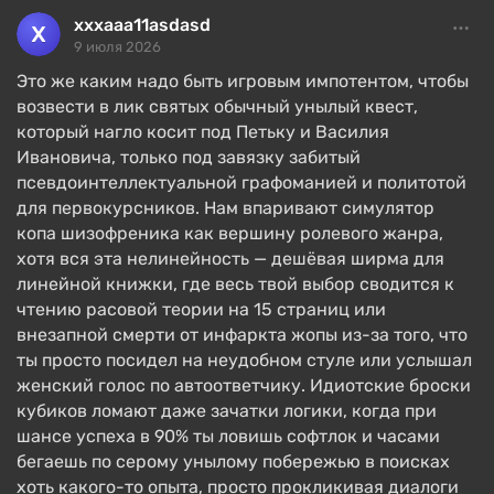
Вместе они создали увлекательную и
xxxaaa11asdasd
проработанную «живую историю», все грани
9 июля 2026
которой можно увидеть лишь на третьем
Это же каким надо быть игровым импотентом, чтобы
прохождении. И при этом никакого
возвести в лик святых обычный унылый квест,
опостылевшего «спасения мира», сугубо
который нагло косит под Петьку и Василия
локальная история. Повествование настолько
Ивановича, только под завязку забитый
продумано, что персонажи и ситуации адекватно
псевдоинтеллектуальной графоманией и политотой
подстраиваются под билд главного героя и его
для первокурсников. Нам впаривают симулятор
решения.
копа шизофреника как вершину ролевого жанра,
хотя вся эта нелинейность — дешёвая ширма для
Идеалист найдет все улики, накажет всех
линейной книжки, где весь твой выбор сводится к
виновных и под аплодисменты коллег раскроет
чтению расовой теории на 15 страниц или
дело, попутно заручившись поддержкой
внезапной смерти от инфаркта жопы из-за того, что
множества здешних обитателей. Анархист же
ты просто посидел на неудобном стуле или услышал
переругается с одной половиной персонажей, но
женский голос по автоответчику. Идиотские броски
заведет новых друзей среди расистов и
кубиков ломают даже зачатки логики, когда при
алкоголиков, а еще будет вышвырнут из милиции
шансе успеха в 90% ты ловишь софтлок и часами
бегаешь по серому унылому побережью в поисках
за сотрудничество с криминалом и взятки.
хоть какого-то опыта, просто прокликивая диалоги