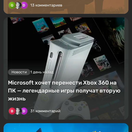
13 комментариев
Новости
1 день назад
Microsoft хочет перенести Xbox 360 на
ПК — легендарные игры получат вторую
жизнь
31 комментарий