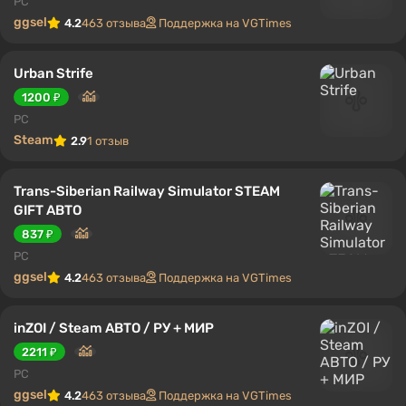
PC
ggsel
4.2
463 отзыва
Поддержка на VGTimes
Urban Strife
1200 ₽
PC
Steam
2.9
1 отзыв
Trans-Siberian Railway Simulator STEAM
GIFT АВТО
837 ₽
PC
ggsel
4.2
463 отзыва
Поддержка на VGTimes
inZOI / Steam АВТО / РУ + МИР
2211 ₽
PC
ggsel
4.2
463 отзыва
Поддержка на VGTimes