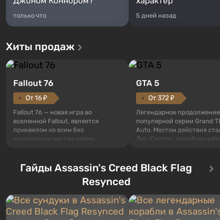
Джоном Коннором?
характер
только что
5 дней назад
Хиты продаж
Fallout 76
GTA 5
От 16 ₽
От 372 ₽
Fallout 76 — новая игра во
Легендарное продолжение
вселенной Fallout, является
популярной серии Grand T
приквелом ко всем без
Auto. Местом действия ста
исключения частям серии.
Лос-Сантос, полюбившийс
События начинаются с Убежища
Grand Theft Auto: San Andre
76, первого среди построенных.
Впервые игра расскажет 
Оно же, по задумке специалистов
Гайды Assassin's Creed Black Flag
сразу трех персонажей: Ма
Vault-Tec, должно открыться
Тревора и Франклина, меж
Resynced
первым после того, как на
которыми вы сможете
Америку упадут ядерные бомбы.
переключаться в любое вр
Место действия Fallout...
Жанр и...