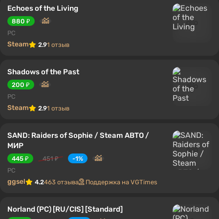
Echoes of the Living
880 ₽
PC
Steam
2.9
1 отзыв
Shadows of the Past
200 ₽
PC
Steam
2.9
1 отзыв
SAND: Raiders of Sophie / Steam АВТО /
МИР
445 ₽
451 ₽
-1%
PC
ggsel
4.2
463 отзыва
Поддержка на VGTimes
Norland (PC) [RU/CIS] [Standard]