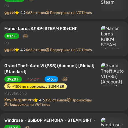
PC
ggsel
4.2
463 отзыва
Поддержка на VGTimes
Manor Lords КЛЮЧ STEAM РФ+СНГ
813 ₽
PC
ggsel
4.2
463 отзыва
Поддержка на VGTimes
Grand Theft Auto VI (PS5) (Account) [Global]
[Standard]
3920 ₽
4612 ₽
-15%
-15% по промокоду SUMMER
PlayStation 5
Keysforgamers
4.3
855 отзывов
Промокоды
Поддержка на VGTimes
Windrose・ВЫБОР РЕГИОНА・STEAM GIFT・
1150 ₽