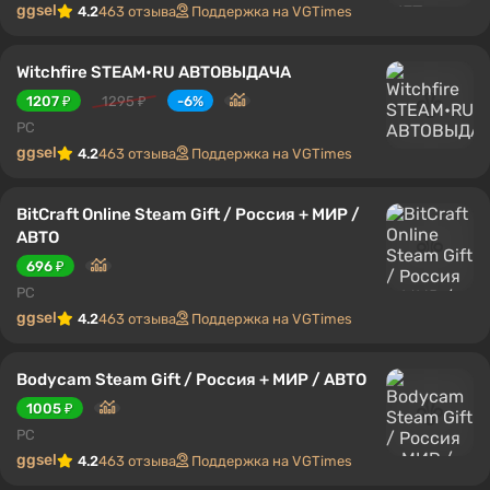
ggsel
4.2
463 отзыва
Поддержка на VGTimes
Witchfire STEAM•RU АВТОВЫДАЧА
1207 ₽
1295 ₽
-6%
PC
ggsel
4.2
463 отзыва
Поддержка на VGTimes
BitCraft Online Steam Gift / Россия + МИР /
АВТО
696 ₽
PC
ggsel
4.2
463 отзыва
Поддержка на VGTimes
Bodycam Steam Gift / Россия + МИР / АВТО
1005 ₽
PC
ggsel
4.2
463 отзыва
Поддержка на VGTimes