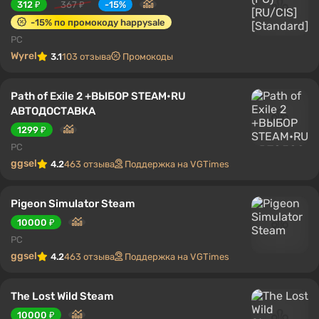
312 ₽
367 ₽
-15%
-15% по промокоду happysale
PC
Wyrel
3.1
103 отзыва
Промокоды
Path of Exile 2 +ВЫБОР STEAM•RU
АВТОДОСТАВКА
1299 ₽
PC
ggsel
4.2
463 отзыва
Поддержка на VGTimes
Pigeon Simulator Steam
10000 ₽
PC
ggsel
4.2
463 отзыва
Поддержка на VGTimes
The Lost Wild Steam
10000 ₽