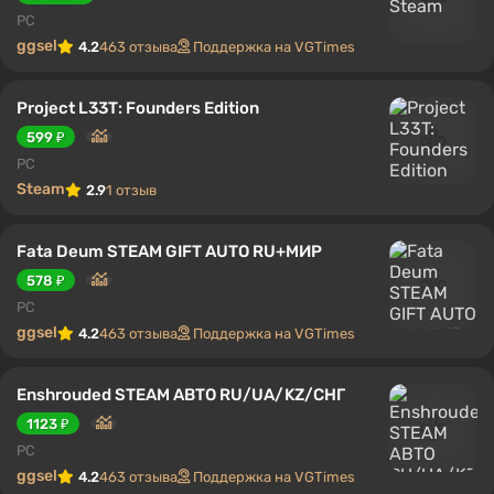
PC
ggsel
4.2
463 отзыва
Поддержка на VGTimes
Project L33T: Founders Edition
599 ₽
PC
Steam
2.9
1 отзыв
Fata Deum STEAM GIFT AUTO RU+МИР
578 ₽
PC
ggsel
4.2
463 отзыва
Поддержка на VGTimes
Enshrouded STEAM АВТО RU/UA/KZ/СНГ
1123 ₽
PC
ggsel
4.2
463 отзыва
Поддержка на VGTimes