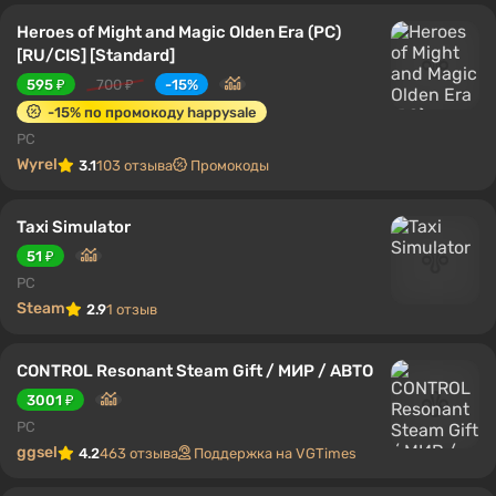
Heroes of Might and Magic Olden Era (PC)
[RU/CIS] [Standard]
595 ₽
700 ₽
-15%
-15% по промокоду happysale
PC
Wyrel
3.1
103 отзыва
Промокоды
Taxi Simulator
51 ₽
PC
Steam
2.9
1 отзыв
CONTROL Resonant Steam Gift / МИР / АВТО
3001 ₽
PC
ggsel
4.2
463 отзыва
Поддержка на VGTimes