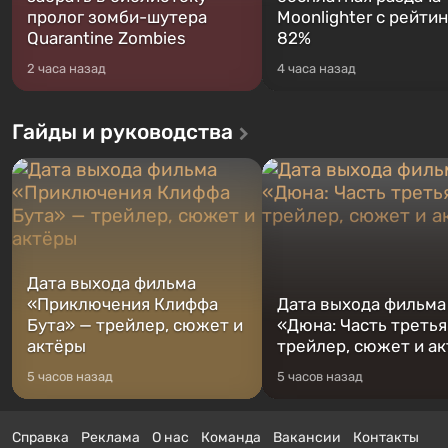
пролог зомби-шутера
Moonlighter с рейти
Quarantine Zombies
82%
2 часа назад
4 часа назад
Гайды и руководства
Дата выхода фильма
«Приключения Клиффа
Дата выхода фильма
Бута» — трейлер, сюжет и
«Дюна: Часть третья
актёры
трейлер, сюжет и а
5 часов назад
5 часов назад
Справка
Реклама
О нас
Команда
Вакансии
Контакты