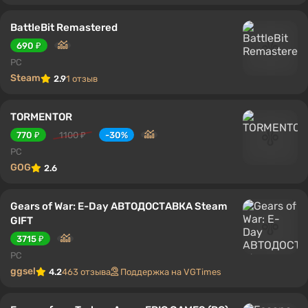
BattleBit Remastered
690 ₽
PC
Steam
2.9
1 отзыв
TORMENTOR
770 ₽
1100 ₽
-30%
PC
GOG
2.6
Gears of War: E-Day АВТОДОСТАВКА Steam
GIFT
3715 ₽
PC
ggsel
4.2
463 отзыва
Поддержка на VGTimes