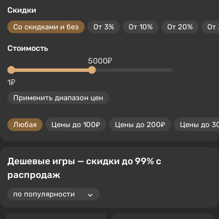
Скидки
Со скидками и без
От 3%
От 10%
От 20%
От
Стоимость
5000₽
1₽
Применить диапазон цен
Любая
Цены до 100₽
Цены до 200₽
Цены до 3
Дешевые игры — скидки до 99% с
распродаж