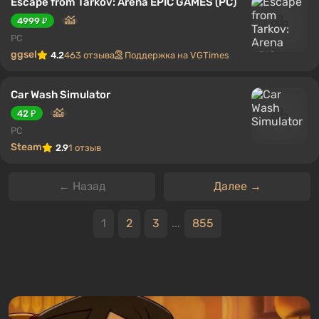
Escape from Tarkov: Arena EPIC GAMES (PC)
4999 ₽
PC
ggsel
4.2
463 отзыва
Поддержка на VGTimes
Car Wash Simulator
42 ₽
PC
Steam
2.9
1 отзыв
← Назад
Далее →
1
2
3
...
855