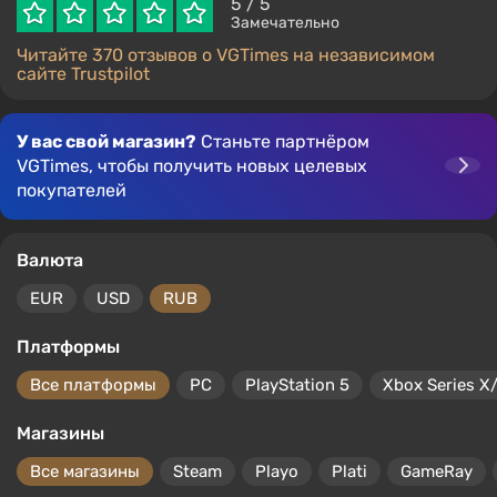
5
/ 5
Замечательно
Читайте 370 отзывов о VGTimes на независимом
сайте Trustpilot
У вас свой магазин?
Станьте партнёром
VGTimes, чтобы получить новых целевых
покупателей
Валюта
EUR
USD
RUB
Платформы
Все платформы
PC
PlayStation 5
Xbox Series X
Магазины
Все магазины
Steam
Playo
Plati
GameRay