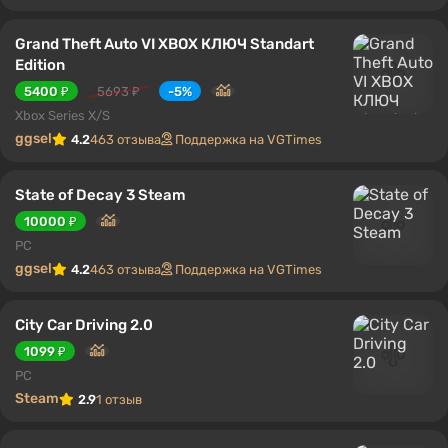
Grand Theft Auto VI XBOX КЛЮЧ Standart
Edition
5400 ₽
5693 ₽
-5%
Xbox Series X/S
ggsel
4.2
463 отзыва
Поддержка на VGTimes
State of Decay 3 Steam
10000 ₽
PC
ggsel
4.2
463 отзыва
Поддержка на VGTimes
City Car Driving 2.0
1099 ₽
PC
Steam
2.9
1 отзыв