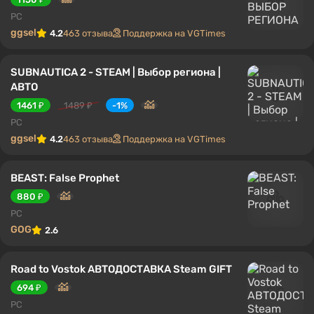
PC
ggsel
4.2
463 отзыва
Поддержка на VGTimes
SUBNAUTICA 2 - STEAM | Выбор региона |
АВТО
1461 ₽
1489 ₽
-1%
PC
ggsel
4.2
463 отзыва
Поддержка на VGTimes
BEAST: False Prophet
880 ₽
PC
GOG
2.6
Road to Vostok АВТОДОСТАВКА Steam GIFT
694 ₽
PC