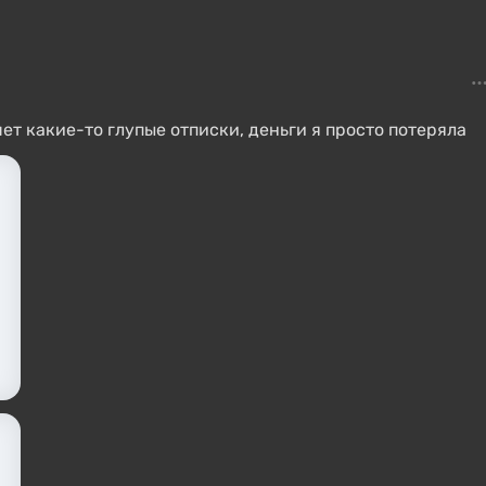
т какие-то глупые отписки, деньги я просто потеряла
т. Продавец должен ответить на ваш вопрос в чате,
, в течение 12 часов. Если продавец не отвечает или
дключается служба поддержки сайта.