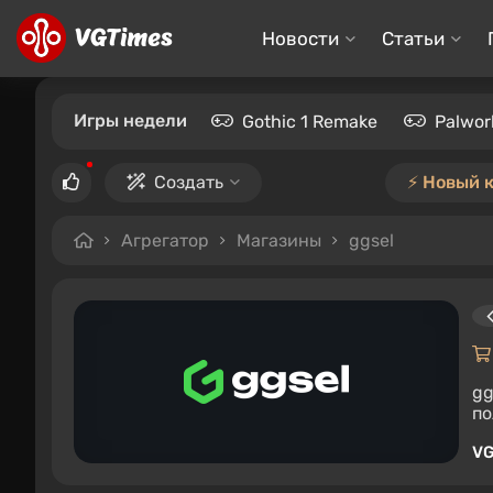
Новости
Статьи
Игры недели
Gothic 1 Remake
Palwor
Создать
⚡️ Новый 
Агрегатор
Магазины
ggsel
gg
по
VG