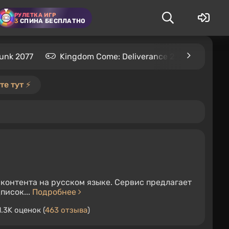
РУЛЕТКА ИГР
3
СПИНА БЕСПЛАТНО
unk 2077
Kingdom Come: Deliverance 2
S.T.A.L
е тут ⚡️
 контента на русском языке. Сервис предлагает
писок...
Подробнее
1.3K оценок (
463 отзыва
)