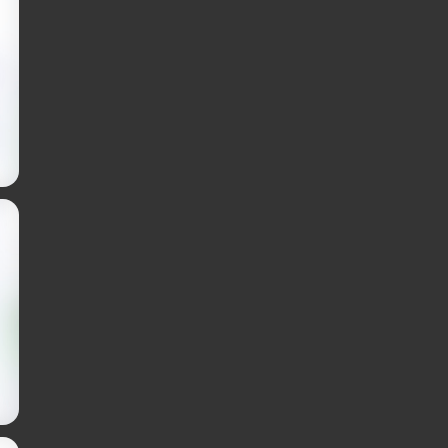
жей: банковские карты (Visa, MasterCard, МИР),
, быстрые переводы через СБП, а также криптовалют
ступен удобный выбор — каждый способ оплаты
мальной суммы. Сайт взимает небольшую комиссию с
 системы могут начислять свои проценты, особенно
мма показывается до подтверждения заказа, так что
ит итоговую стоимость с учётом всех сборов. Таким
ма будет в итоге. Чаще всего она выше, чем указано