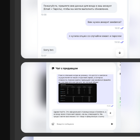
Маркетплейс принимает широкий спектр плате
российские электронные кошельки и сервисы
(Bitcoin, USDT и другие). Пользователям до
сопровождается указанием комиссии и мини
своей стороны с каждой сделки, а платежные
при оплате криптовалютой. Окончательная су
скрытых наценок нет: пользователь сразу вид
образом вам нужно следить за тем, какая сум
изначально.