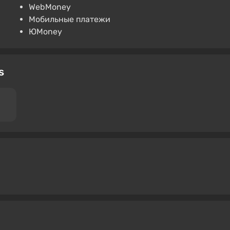
ые представители магазина медленно, но верно
WebMoney
анных форумах и сайтах (в том числе и на VGTimes).
Мобильные платежи
 и активность сообщества пользователей создают
ЮMoney
s