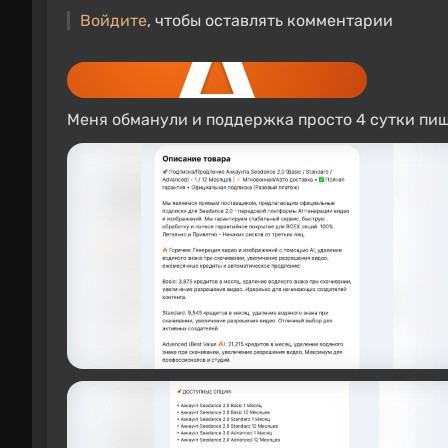
Войдите
, чтобы оставлять комментарии
Aleksandra3511
5 дней
Меня обманули и поддержка просто 4 сутки пише
В онлайн-чате службы поддержки отвечает бо
который доступен на странице купленной игры
не может решить проблему, к обсуждению по