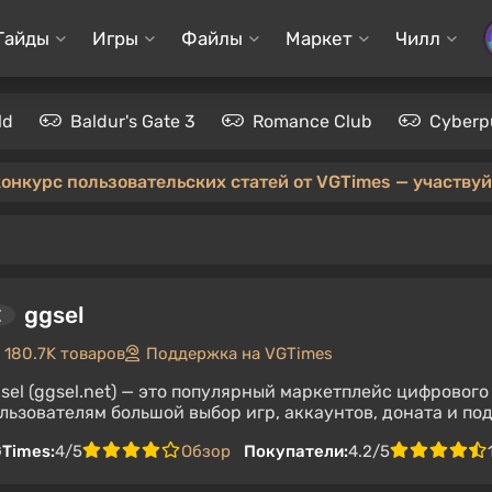
Гайды
Игры
Файлы
Маркет
Чилл
ld
Baldur's Gate 3
Romance Club
Cyberp
конкурс пользовательских статей от VGTimes — участвуйт
ggsel
180.7K товаров
Поддержка на VGTimes
sel (ggsel.net) — это популярный маркетплейс цифрового
льзователям большой выбор игр, аккаунтов, доната и под
Times:
4/5
Обзор
Покупатели:
4.2/5