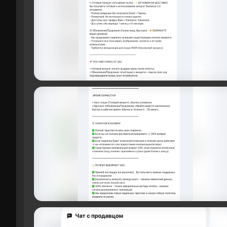
В нашем случае служба поддержки ответила т
попросила подождать ещё 6 часов. Спустя д
за купленную игру.
Способы оплаты и ценообразов