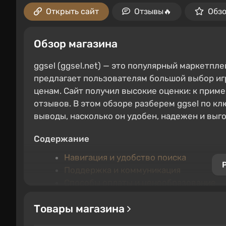
Открыть сайт
Отзывы🔥
Обз
Обзор магазина
ggsel (ggsel.net) — это популярный маркетпл
предлагает пользователям большой выбор игр
ценам. Сайт получил высокие оценки: к пример
отзывов. В этом обзоре разберем ggsel по к
выводы, насколько он удобен, надежен и выг
Содержание
Навигация и удобство поиска
Поддержка и коммуникация
Способы оплаты и ценообразование
Ассортимент и активация ключей
Товары магазина
Гарантии, акции и прозрачность
Итоговая оценка