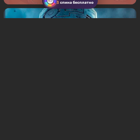
3
спина бесплатно
Тесты
19 часов назад
Тест: вы — Скайнет. Устройте Судный
день и победите Джона Коннора
8 комментариев