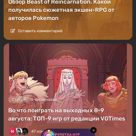
Обзор Beast of Reincarnation. Какой
получилась сюжетная экшен-RPG от
авторов Pokemon
Оставить комментарий
Статьи
16 часов назад
Во что поиграть на выходных 8-9
августа: ТОП-9 игр от редакции VGTimes
×
47 комментариев
РУЛЕТКА ИГР