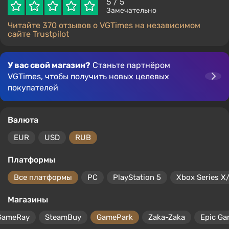
5
/ 5
Замечательно
Читайте 370 отзывов о VGTimes на независимом
сайте Trustpilot
У вас свой магазин?
Станьте партнёром
VGTimes, чтобы получить новых целевых
покупателей
Валюта
EUR
USD
RUB
Платформы
Все платформы
PC
PlayStation 5
Xbox Series X
Магазины
GameRay
SteamBuy
GamePark
Zaka-Zaka
Epic Ga