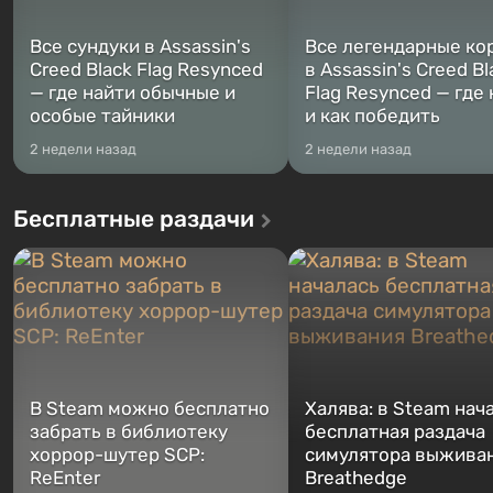
Все сундуки в Assassin's
Все легендарные ко
Creed Black Flag Resynced
в Assassin's Creed Bl
— где найти обычные и
Flag Resynced — где
особые тайники
и как победить
2 недели назад
2 недели назад
Бесплатные раздачи
В Steam можно бесплатно
Халява: в Steam нач
забрать в библиотеку
бесплатная раздача
хоррор-шутер SCP:
симулятора выжива
ReEnter
Breathedge