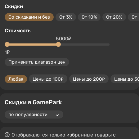
Скидки
Со скидками и без
От 3%
От 10%
От 20%
От
Стоимость
5000₽
1₽
Применить диапазон цен
Любая
Цены до 100₽
Цены до 200₽
Цены до 3
Скидки в GamePark
Отображаются только избранные товары с