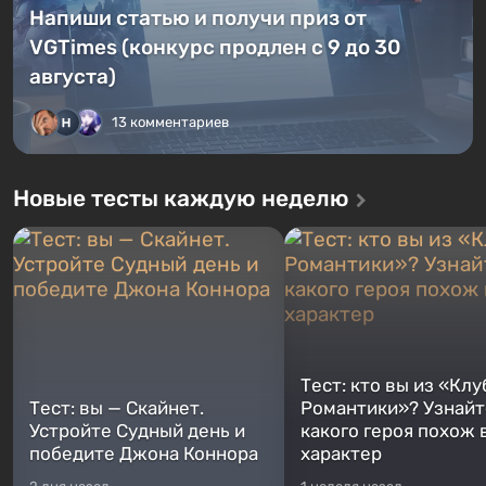
Напиши статью и получи приз от
VGTimes (конкурс продлен с 9 до 30
августа)
13 комментариев
Новые тесты каждую неделю
Тест: кто вы из «Клу
Тест: вы — Скайнет.
Романтики»? Узнайте
Устройте Судный день и
какого героя похож 
победите Джона Коннора
характер