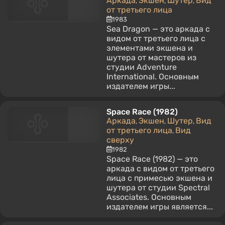
Аркада
Экшен
Шутер
Вид
,
,
,
от третьего лица
1983
Sea Dragon — это аркада с
видом от третьего лица с
элементами экшена и
шутера от мастеров из
студии Adventure
International. Основным
издателем игры...
Space Race (1982)
Аркада
Экшен
Шутер
Вид
,
,
,
от третьего лица
Вид
,
сверху
1982
Space Race (1982) — это
аркада с видом от третьего
лица с примесью экшена и
шутера от студии Spectral
Associates. Основным
издателем игры является...