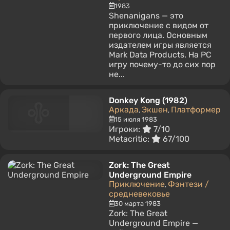
1983
Shenanigans — это
приключение с видом от
первого лица. Основным
издателем игры является
Mark Data Products. На PC
игру почему-то до сих пор
не...
Donkey Kong (1982)
Аркада
Экшен
Платформер
,
,
15 июля 1983
Игроки:
7/10
Metacritic:
67/100
Zork: The Great
Underground Empire
Приключение
Фэнтези /
,
средневековье
30 марта 1983
Zork: The Great
Underground Empire —