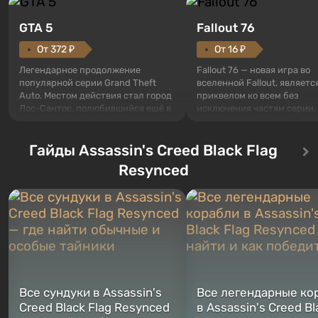
GTA 5
Fallout 76
От 372 ₽
От 16 ₽
Легендарное продолжение
Fallout 76 — новая игра во
популярной серии Grand Theft
вселенной Fallout, являетс
Auto. Местом действия стал город
приквелом ко всем без
Лос-Сантос, полюбившийся ещё в
исключения частям серии.
Grand Theft Auto: San Andreas .
События начинаются с Уб
Впервые игра расскажет историю
76, первого среди построе
сразу трех персонажей: Майкла,
Гайды Assassin's Creed Black Flag
Оно же, по задумке специа
Тревора и Франклина, между
Vault-Tec, должно открыть
Resynced
которыми вы сможете
первым после того, как на
переключаться в любое время.
Америку упадут ядерные б
Жанр и...
Место действия Fallout...
Все сундуки в Assassin's
Все легендарные ко
Creed Black Flag Resynced
в Assassin's Creed Bl