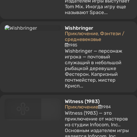
Издателем игры выступает
Tom Mix. Иногда игру еще
называют Space...
Wishbringer
Приключение
Фэнтези /
,
средневековье
1985
Wishbringer — персонаж
игрока — почтовый
служащий в небольшой
рыбацкой деревушке
Фестерон. Капризный
почтмейстер, мистер
Крисп...
Witness (1983)
Приключение
1984
Witness (1983) — это
приключение от мастеров
из студии Infocom, Inc..
Основным издателем игры
является Infocom, Inc..