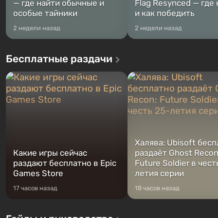
— где найти обычные и
Flag Resynced — где
особые тайники
и как победить
2 недели назад
2 недели назад
Бесплатные раздачи
Халява: Ubisoft бес
Какие игры сейчас
раздаёт Ghost Recon
раздают бесплатно в Epic
Future Soldier в чест
Games Store
летия серии
17 часов назад
18 часов назад