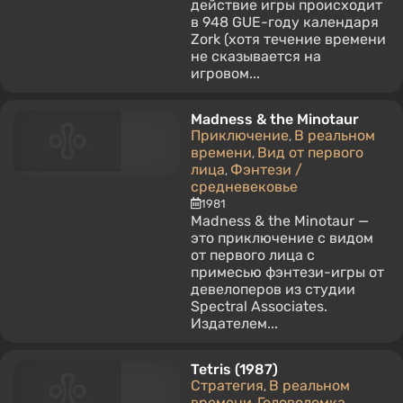
действие игры происходит
в 948 GUE-году календаря
Zork (хотя течение времени
не сказывается на
игровом...
Madness & the Minotaur
Приключение
В реальном
,
времени
Вид от первого
,
лица
Фэнтези /
,
средневековье
1981
Madness & the Minotaur —
это приключение с видом
от первого лица с
примесью фэнтези-игры от
девелоперов из студии
Spectral Associates.
Издателем...
Tetris (1987)
Стратегия
В реальном
,
времени
Головоломка