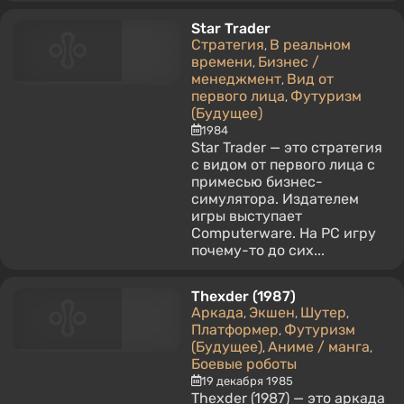
Star Trader
Стратегия
В реальном
,
времени
Бизнес /
,
менеджмент
Вид от
,
первого лица
Футуризм
,
(Будущее)
1984
Star Trader — это стратегия
с видом от первого лица с
примесью бизнес-
симулятора. Издателем
игры выступает
Computerware. На PC игру
почему-то до сих...
Thexder (1987)
Аркада
Экшен
Шутер
,
,
,
Платформер
Футуризм
,
(Будущее)
Аниме / манга
,
,
Боевые роботы
19 декабря 1985
Thexder (1987) — это аркада