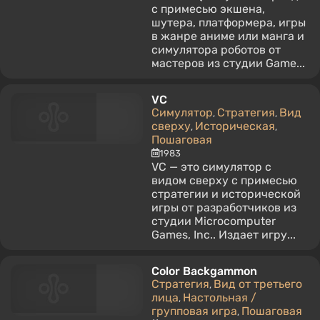
с примесью экшена,
шутера, платформера, игры
в жанре аниме или манга и
симулятора роботов от
мастеров из студии Game...
VC
Симулятор
Стратегия
Вид
,
,
сверху
Историческая
,
,
Пошаговая
1983
VC — это симулятор с
видом сверху с примесью
стратегии и исторической
игры от разработчиков из
студии Microcomputer
Games, Inc.. Издает игру...
Color Backgammon
Стратегия
Вид от третьего
,
лица
Настольная /
,
групповая игра
Пошаговая
,