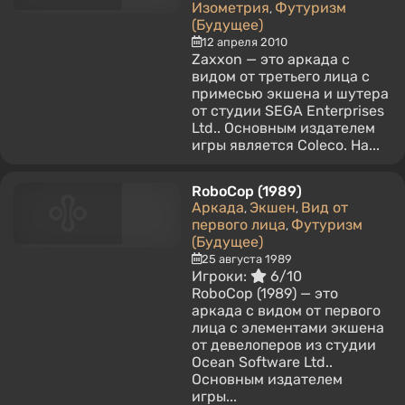
Изометрия
Футуризм
,
(Будущее)
12 апреля 2010
Zaxxon — это аркада с
видом от третьего лица с
примесью экшена и шутера
от студии SEGA Enterprises
Ltd.. Основным издателем
игры является Coleco. На...
RoboCop (1989)
Аркада
Экшен
Вид от
,
,
первого лица
Футуризм
,
(Будущее)
25 августа 1989
Игроки:
6/10
RoboCop (1989) — это
аркада с видом от первого
лица с элементами экшена
от девелоперов из студии
Ocean Software Ltd..
Основным издателем
игры...