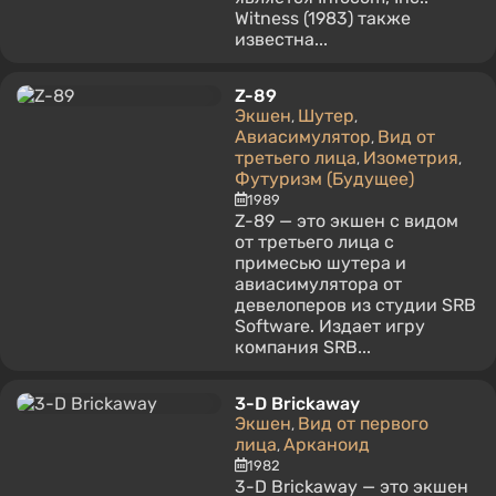
Witness (1983) также
известна...
Z-89
Экшен
Шутер
,
,
Авиасимулятор
Вид от
,
третьего лица
Изометрия
,
,
Футуризм (Будущее)
1989
Z-89 — это экшен с видом
от третьего лица с
примесью шутера и
авиасимулятора от
девелоперов из студии SRB
Software. Издает игру
компания SRB...
3-D Brickaway
Экшен
Вид от первого
,
лица
Арканоид
,
1982
3-D Brickaway — это экшен