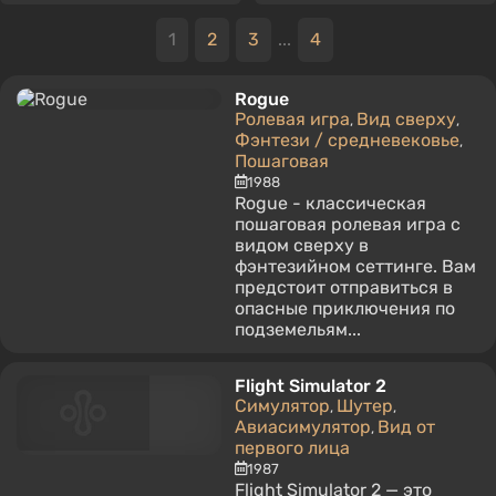
1
2
3
...
4
Rogue
Ролевая игра
Вид сверху
,
,
Фэнтези / средневековье
,
Пошаговая
1988
Rogue - классическая
пошаговая ролевая игра с
видом сверху в
фэнтезийном сеттинге. Вам
предстоит отправиться в
опасные приключения по
подземельям...
Flight Simulator 2
Симулятор
Шутер
,
,
Авиасимулятор
Вид от
,
первого лица
1987
Flight Simulator 2 — это