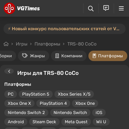
⚡️ Новый конкурс пользовательских статей от VGTimes — участвуйте тут ⚡️
Игры
Платформы
TRS-80 CoCo
борки
Жанры
Компании
Платформы
Игры для TRS-80 CoCo
Платформы
PC
PlayStation 5
Xbox Series X/S
Xbox One X
PlayStation 4
Xbox One
Nintendo Switch 2
Nintendo Switch
iOS
Android
Steam Deck
Meta Quest
Wii U