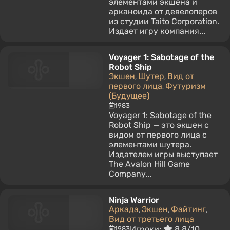
элементами экшена и
арканоида от девелоперов
из студии Taito Corporation.
Издает игру компания...
Voyager 1: Sabotage of the
Robot Ship
Экшен
Шутер
Вид от
,
,
первого лица
Футуризм
,
(Будущее)
1983
Voyager 1: Sabotage of the
Robot Ship — это экшен с
видом от первого лица с
элементами шутера.
Издателем игры выступает
The Avalon Hill Game
Company...
Ninja Warrior
Аркада
Экшен
Файтинг
,
,
,
Вид от третьего лица
Игроки:
8.8/10
1983