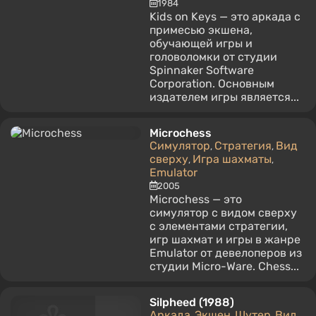
1984
Kids on Keys — это аркада с
примесью экшена,
обучающей игры и
головоломки от студии
Spinnaker Software
Corporation. Основным
издателем игры является...
Microchess
Симулятор
Стратегия
Вид
,
,
сверху
Игра шахматы
,
,
Emulator
2005
Microchess — это
симулятор с видом сверху
с элементами стратегии,
игр шахмат и игры в жанре
Emulator от девелоперов из
студии Micro-Ware. Chess...
Silpheed (1988)
Аркада
Экшен
Шутер
Вид
,
,
,