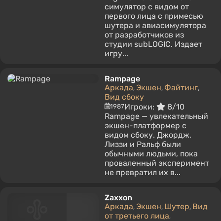
симулятор с видом от
первого лица с примесью
шутера и авиасимулятора
от разработчиков из
студии subLOGIC. Издает
игру...
Rampage
Аркада
Экшен
Файтинг
,
,
,
Вид сбоку
Игроки:
8/10
1987
Rampage — увлекательный
экшен-платформер с
видом сбоку. Джордж,
Лиззи и Ральф были
обычными людьми, пока
проваленный эксперимент
не превратил их в...
Zaxxon
Аркада
Экшен
Шутер
Вид
,
,
,
от третьего лица
,