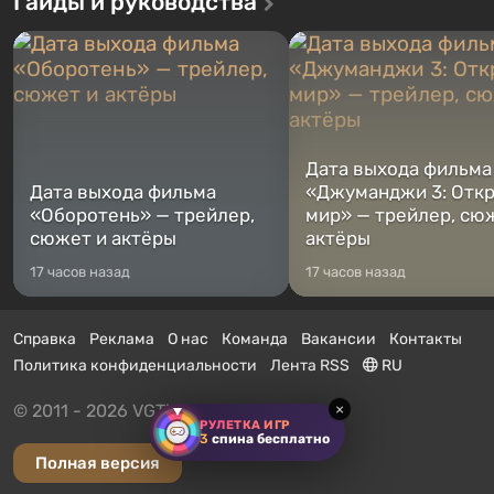
Гайды и руководства
Дата выхода фильма
Дата выхода фильма
«Джуманджи 3: Отк
«Оборотень» — трейлер,
мир» — трейлер, сю
сюжет и актёры
актёры
17 часов назад
17 часов назад
Справка
Реклама
О нас
Команда
Вакансии
Контакты
Политика конфиденциальности
Лента RSS
RU
© 2011 - 2026 VGTimes
×
РУЛЕТКА ИГР
3
спина бесплатно
Полная версия