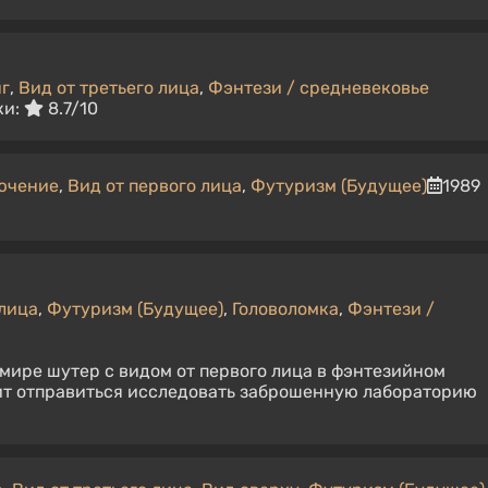
г
,
Вид от третьего лица
,
Фэнтези / средневековье
ки:
8.7/10
ючение
,
Вид от первого лица
,
Футуризм (Будущее)
1989
 лица
,
Футуризм (Будущее)
,
Головоломка
,
Фэнтези /
 мире шутер с видом от первого лица в фэнтезийном
ит отправиться исследовать заброшенную лабораторию