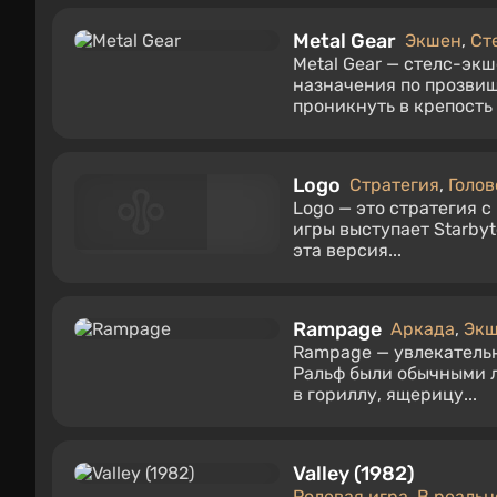
Metal Gear
Экшен
,
Ст
Metal Gear — стелс-экш
назначения по прозвищ
проникнуть в крепость O
Logo
Стратегия
,
Голо
Logo — это стратегия 
игры выступает Starbyt
эта версия...
Rampage
Аркада
,
Эк
Rampage — увлекатель
Ральф были обычными 
в гориллу, ящерицу...
Valley (1982)
Ролевая игра
,
В реальн