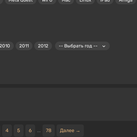
Meta Quest
Wii U
Mac
Linux
iPad
Amiga
2010
2011
2012
4
5
6
...
78
Далее →