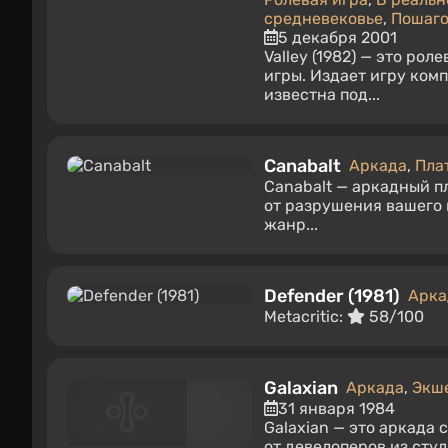
средневековье
,
Пошаго
5 декабря 2001
Valley (1982) — это ро
игры. Издает игру компа
известна под...
Canabalt
Аркада
,
Пла
Canabalt — аркадный п
от разрушения вашего 
жанр...
Defender (1981)
Арка
Metacritic:
58/100
Galaxian
Аркада
,
Экш
31 января 1984
Galaxian — это аркада 
от девелоперов из сту