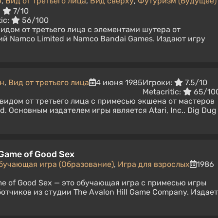
р
,
Вид от третьего лица
,
Вид сверху
,
Футуризм (Будущее)
:
7/10
tic:
56/100
видом от третьего лица с элементами шутера от
ий Namco Limited и Namco Bandai Games. Издают игру
н
,
Вид от третьего лица
4 июня 1985
Игроки:
7.5/10
Metacritic:
65/10
 видом от третьего лица с примесью экшена от мастеров
d. Основным издателем игры является Atari, Inc.. Dig Dug
 Game of Good Sex
бучающая игра (Образование)
,
Игра для взрослых
1986
me of Good Sex — это обучающая игра с примесью игры
отчиков из студии The Avalon Hill Game Company. Издает