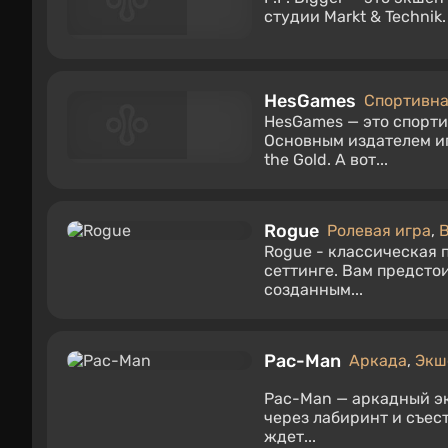
студии Markt & Technik
HesGames
Спортивна
HesGames — это спорти
Основным издателем иг
the Gold. А вот...
Rogue
Ролевая игра
,
В
Rogue - классическая 
сеттинге. Вам предсто
созданным...
Pac-Man
Аркада
,
Экш
Pac-Man — аркадный эк
через лабиринт и съес
ждет...