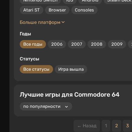
Nintendo Switch
iOS
Android
Steam Deck
Atari ST
Browser
Consoles
Больше платформ
Годы
Все годы
2006
2007
2008
2009
Статусы
Все статусы
Игра вышла
Лучшие игры для Commodore 64
← Назад
1
2
3