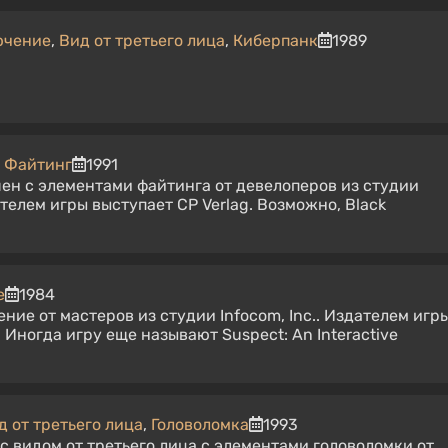
ючение
,
Вид от третьего лица
,
Киберпанк
1989
,
Файтинг
1991
кшен с элементами файтинга от девелоперов из студии
телем игры выступает CP Verlag. Возможно, Black
е
1984
ние от мастеров из студии Infocom, Inc.. Издателем игр
. Иногда игру еще называют Suspect: An Interactive
д от третьего лица
,
Головоломка
1993
н с видом от третьего лица с элементами головоломки от