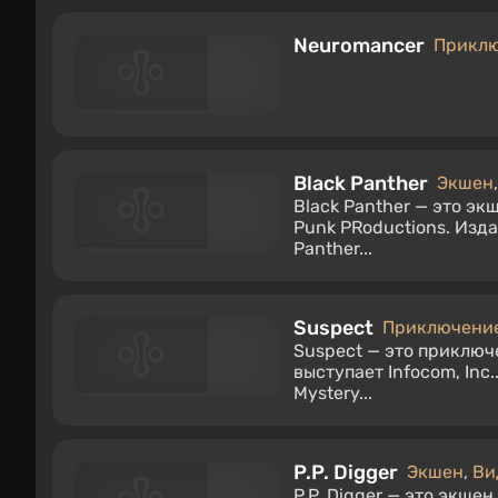
Neuromancer
Прикл
Black Panther
Экшен
Black Panther — это э
Punk PRoductions. Изда
Panther...
Suspect
Приключени
Suspect — это приключе
выступает Infocom, Inc.
Mystery...
P.P. Digger
Экшен
,
Ви
P.P. Digger — это экше