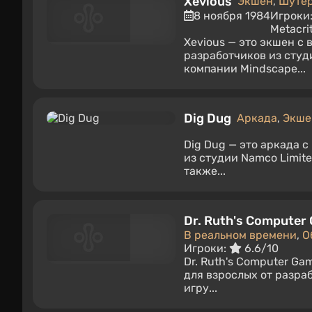
Xevious
Экшен
,
Шуте
8 ноября 1984
Игроки
Metacri
Xevious — это экшен с 
разработчиков из студ
компании Mindscape...
Dig Dug
Аркада
,
Экше
Dig Dug — это аркада с
из студии Namco Limite
также...
Dr. Ruth's Computer
В реальном времени
,
О
Игроки:
6.6/10
Dr. Ruth's Computer Ga
для взрослых от разраб
игру...