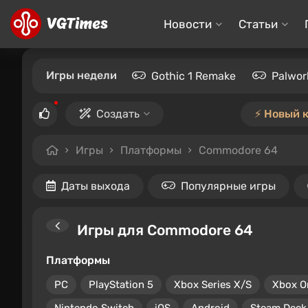
Новости
Статьи
Игры недели
Gothic 1 Remake
Palwor
Создать
⚡️ Новый 
Игры
Платформы
Commodore 64
Даты выхода
Популярные игры
Игры для Commodore 64
Платформы
PC
PlayStation 5
Xbox Series X/S
Xbox O