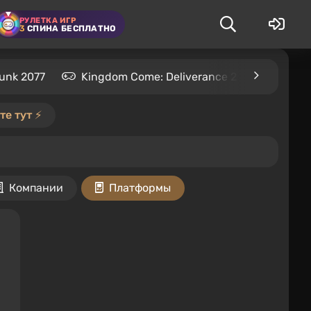
РУЛЕТКА ИГР
3
СПИНА БЕСПЛАТНО
unk 2077
Kingdom Come: Deliverance 2
S.T.A.L
е тут ⚡️
Компании
Платформы