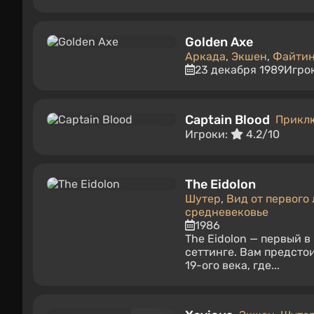
Golden Axe
Аркада
,
Экшен
,
Файтин
23 декабря 1989
Игро
Captain Blood
Прикл
Игроки:
4.2/10
The Eidolon
Шутер
,
Вид от первого
средневековье
1986
The Eidolon — первый в
сеттинге. Вам предсто
19-ого века, где...