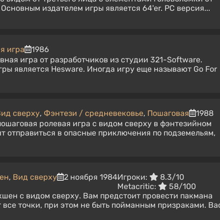
. Основным издателем игры является 64'er. PC версия...
я игра
1986
вная игра от разработчиков из студии 321-Software.
ры является Hesware. Иногда игру еще называют Go For
ид сверху
,
Фэнтези / средневековье
,
Пошаговая
1988
пошаговая ролевая игра с видом сверху в фэнтезийном
ит отправиться в опасные приключения по подземельям,
ен
,
Вид сверху
2 ноября 1984
Игроки:
8.3/10
Metacritic:
58/100
шен с видом сверху. Вам предстоит провести пакмана
т все точки, при этом не быть пойманным призраками. Ва