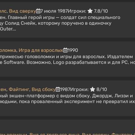
елс
,
Вид сверху
7 июля 1987
Игроки:
7.8/10
ен. Главный герой игры — солдат сил специального
у Солид Снейк, которому поручено в одиночку
uter...
воломка
,
Игра для взрослых
1990
с примесью головоломки и игры для взрослых. Издателем
e Software. Возможно, Logo разрабатывается и для PC, н
шен
,
Файтинг
,
Вид сбоку
1987
Игроки:
8/10
ный экшен-платформер с видом сбоку. Джордж, Лиззи и
людьми, пока проваленный эксперимент не превратил их
ом времени
,
Вид от третьего лица
,
Вид сверху
,
Фэнтези 