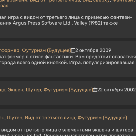
вая
левая игра с видом от третьего лица с примесью фэнтези-
ния Argus Press Software Ltd.. Valley (1982) также
тформер
,
Футуризм (Будущее)
2 октября 2009
латформер в стиле фантастики. Вам предстоит спасаться
города всего одной кнопкой. Игра, популяризировавшая
да
,
Экшен
,
Шутер
,
Футуризм (Будущее)
22 октября 2002
ен
,
Шутер
,
Вид от третьего лица
,
Футуризм (Будущее)
с видом от третьего лица с элементами экшена и шутера
дии Namco Limited. Основным издателем игры является