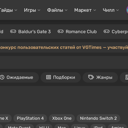
Гайды
Игры
Файлы
Маркет
Чилл
ld
Baldur's Gate 3
Romance Club
Cyberp
конкурс пользовательских статей от VGTimes — участвуйт
Ожидаемые
Подборки
Жанры
ne X
PlayStation 4
Xbox One
Nintendo Switch 2