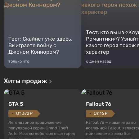
Тест: кто вы из «Клу
Тест: Скайнет уже здесь.
Романтики»? Узнайте
Выиграете войну с
какого героя похож 
Джоном Коннором?
характер
только что
6 дней назад
Хиты продаж
GTA 5
Fallout 76
От 372 ₽
От 16 ₽
Легендарное продолжение
Fallout 76 — новая игра во
популярной серии Grand Theft
вселенной Fallout, являетс
Auto. Местом действия стал город
приквелом ко всем без