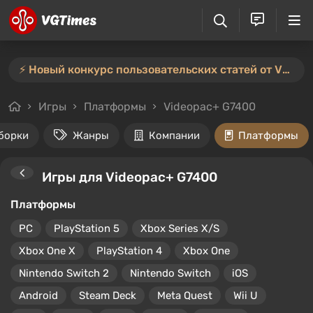
⚡️ Новый конкурс пользовательских статей от VGTimes — участвуйте тут ⚡️
Игры
Платформы
Videopac+ G7400
борки
Жанры
Компании
Платформы
Игры для Videopac+ G7400
Платформы
PC
PlayStation 5
Xbox Series X/S
Xbox One X
PlayStation 4
Xbox One
Nintendo Switch 2
Nintendo Switch
iOS
Android
Steam Deck
Meta Quest
Wii U