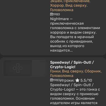
Экшен
Приключение
,
,
Хоррор
Вид сверху
,
,
Головоломка
1983
Nightmare —
приключенческая
головоломка с элементами
хоррора и видом сверху.
Вы попадете в мрачный
особняк с привидения,
выход из которого
находится...
Speedway! / Spin-Out! /
Crypto-Logic!
Гонки
Вид сверху
Сборник
,
,
,
Головоломка
Игроки:
5.5/10
1983
Speedway! / Spin-Out! /
Crypto-Logic! — это гонка с
видом сверху с примесью
головоломки. Основным
издателем игры является