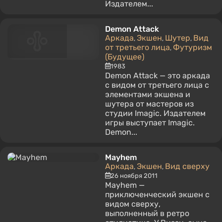
Издателем...
Demon Attack
Аркада
Экшен
Шутер
Вид
,
,
,
от третьего лица
Футуризм
,
(Будущее)
1983
Demon Attack — это аркада
с видом от третьего лица с
элементами экшена и
шутера от мастеров из
студии Imagic. Издателем
игры выступает Imagic.
Demon...
Mayhem
Аркада
Экшен
Вид сверху
,
,
26 ноября 2011
Mayhem —
приключенческий экшен с
видом сверху,
выполненный в ретро