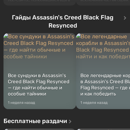
Лос-Сантос, полюбившийся ещё в
исключения частям серии.
Grand Theft Auto: San Andreas .
События начинаются с Уб
Впервые игра расскажет историю
76, первого среди построе
сразу трех персонажей: Майкла,
Гайды Assassin's Creed Black Flag
Оно же, по задумке специа
Тревора и Франклина, между
Vault-Tec, должно открыть
Resynced
которыми вы сможете
первым после того, как на
переключаться в любое время.
Америку упадут ядерные б
Жанр и...
Место действия Fallout...
Все сундуки в Assassin's
Все легендарные ко
Creed Black Flag Resynced
в Assassin's Creed Bl
— где найти обычные и
Flag Resynced — где
особые тайники
и как победить
1 неделя назад
1 неделя назад
Бесплатные раздачи