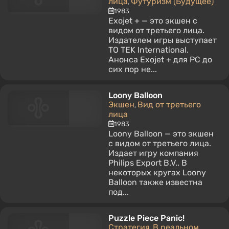
лица
Футуризм (Будущее)
,
1983
Exojet + — это экшен с
видом от третьего лица.
Издателем игры выступает
TO TEK International.
Анонса Exojet + для PC до
сих пор не...
Loony Balloon
Экшен
Вид от третьего
,
лица
1983
Loony Balloon — это экшен
с видом от третьего лица.
Издает игру компания
Philips Export B.V.. В
некоторых кругах Loony
Balloon также известна
под...
Puzzle Piece Panic!
Стратегия
В реальном
,