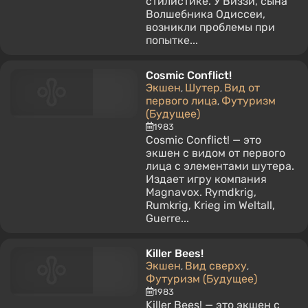
стилистике. У Виззи, сына
Волшебника Одиссеи,
возникли проблемы при
попытке...
Cosmic Conflict!
Экшен
Шутер
Вид от
,
,
первого лица
Футуризм
,
(Будущее)
1983
Cosmic Conflict! — это
экшен с видом от первого
лица с элементами шутера.
Издает игру компания
Magnavox. Rymdkrig,
Rumkrig, Krieg im Weltall,
Guerre...
Killer Bees!
Экшен
Вид сверху
,
,
Футуризм (Будущее)
1983
Killer Bees! — это экшен с