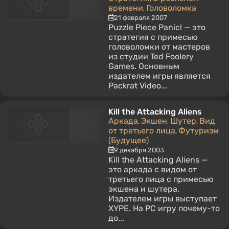
времени
Головоломка
,
21 февраля 2007
Puzzle Piece Panic! — это
стратегия с примесью
головоломки от мастеров
из студии Ted Foolery
Games. Основным
издателем игры является
Packrat Video...
Kill the Attacking Aliens
Аркада
Экшен
Шутер
Вид
,
,
,
от третьего лица
Футуризм
,
(Будущее)
9 декабря 2003
Kill the Attacking Aliens —
это аркада с видом от
третьего лица с примесью
экшена и шутера.
Издателем игры выступает
XYPE. На PC игру почему-то
до...