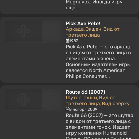
Magnavox. Иногда игру
еще...
Pick Axe Pete!
Аркада
Экшен
Вид от
,
,
третьего лица
1983
Pick Axe Pete! — это аркада
с видом от третьего лица с
элементами экшена.
Основным издателем игры
является North American
Philips Consumer...
Route 66 (2007)
Шутер
Гонки
Вид от
,
,
третьего лица
Вид сверху
,
8 ноября 2009
Route 66 (2007) — это шутер
с видом от третьего лица с
элементами гонок. Издает
игру компания Humanoid
Games. PC версия Route 66