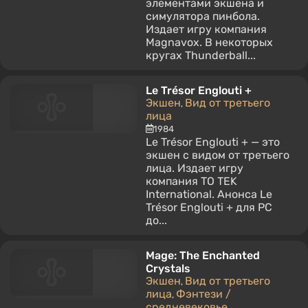
элементами экшена и
симулятора пинбола.
Издает игру компания
Magnavox. В некоторых
кругах Thunderball...
Le Trésor Englouti +
Экшен
Вид от третьего
,
лица
1984
Le Trésor Englouti + — это
экшен с видом от третьего
лица. Издает игру
компания TO TEK
International. Анонса Le
Trésor Englouti + для PC
до...
Mage: The Enchanted
Crystals
Экшен
Вид от третьего
,
лица
Фэнтези /
,
средневековье