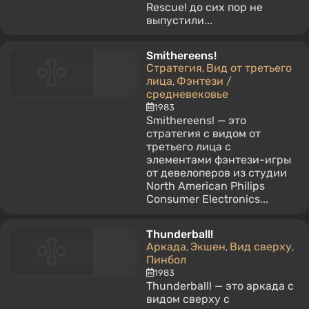
Rescue! до сих пор не
выпустили...
Smithereens!
Стратегия
Вид от третьего
,
лица
Фэнтези /
,
средневековье
1983
Smithereens! — это
стратегия с видом от
третьего лица с
элементами фэнтези-игры
от девелоперов из студии
North American Philips
Consumer Electronics...
Thunderball!
Аркада
Экшен
Вид сверху
,
,
,
Пинбол
1983
Thunderball! — это аркада с
видом сверху с