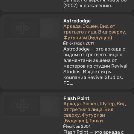
(2007), к сожалению...
Astrododge
Аркада
Экшен
Вид от
,
,
третьего лица
Вид сверху
,
,
Футуризм (Будущее)
1 октября 2011
Astrododge — это аркада с
видом от третьего лица с
элементами экшена от
мастеров из студии Revival
Studios. Издает игру
компания Revival Studios.
PC...
Flash Point
Аркада
Экшен
Шутер
Вид
,
,
,
от третьего лица
Вид
,
сверху
Футуризм
,
(Будущее)
Танки
,
ноябрь 2004
Flash Point — это аркада с