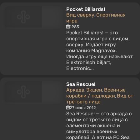
Pocket Billiards!
Вид сверху
Спортивная
,
игра
1983
Pocket Billiards! — это
спортивная игра с видом
сверху. Издает игру
компания Magnavox.
Иногда игру еще называют
Elektronisch biljart,
Electronic...
Sea Rescue!
Аркада
Экшен
Военные
,
,
корабли / подлодки
Вид от
,
третьего лица
27 июня 2012
Sea Rescue! — это аркада с
видом от третьего лица с
элементами экшена и
симулятора военных
кораблей. А вот на PC Sea