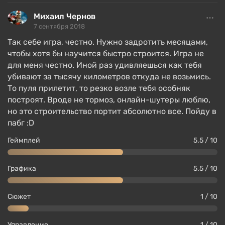
состояние.
Михаил Чернов
7 сентября 2018
Миссии и сюжет
Так себе игра, честно. Нужно задротить месяцами,
чтобы хотя бы научится быстро строится. Игра не
для меня честно. Иной раз удивляешься как тебя
убивают за тысячу километров откуда не возьмись.
То пуля прилетит, то резко возле тебя особняк
построят. Вроде не тормоз, онлайн-шутеры люблю,
но это строительство портит абсолютно все. Пойду в
пабг :D
Геймплей
5.5 / 10
Графика
5.5 / 10
Главное меню Fortnite является базой игрока, где
Сюжет
1 / 10
есть карта игрового мира с заданиями, меню
выбора персонажей, меню прокачки и т.д. Первое
Управление
1 / 10