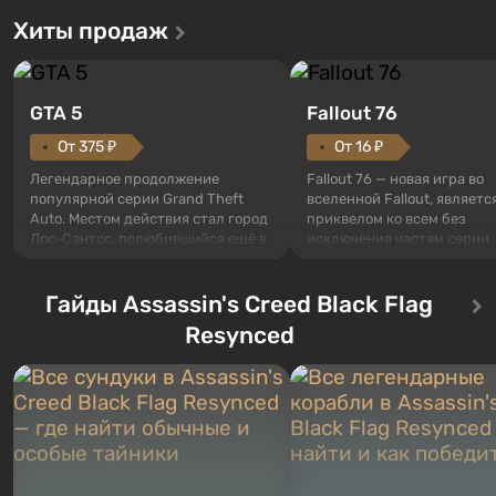
Хиты продаж
GTA 5
Fallout 76
От 375 ₽
От 16 ₽
Легендарное продолжение
Fallout 76 — новая игра во
популярной серии Grand Theft
вселенной Fallout, являетс
Auto. Местом действия стал город
приквелом ко всем без
Лос-Сантос, полюбившийся ещё в
исключения частям серии.
Grand Theft Auto: San Andreas .
События начинаются с Уб
Впервые игра расскажет историю
76, первого среди построе
сразу трех персонажей: Майкла,
Гайды Assassin's Creed Black Flag
Оно же, по задумке специа
Тревора и Франклина, между
Vault-Tec, должно открыть
Resynced
которыми вы сможете
первым после того, как на
переключаться в любое время.
Америку упадут ядерные б
Жанр и...
Место действия Fallout...