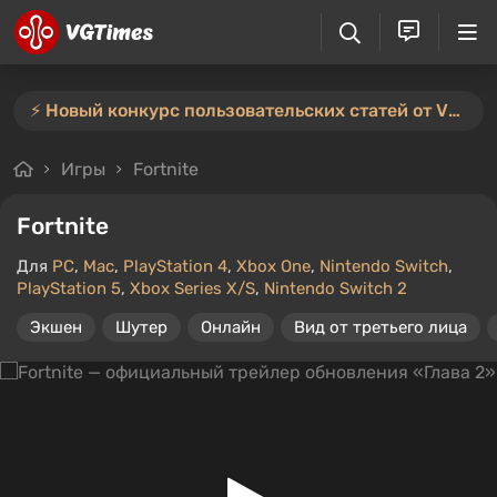
⚡️ Новый конкурс пользовательских статей от VGTimes — участвуйте тут ⚡️
Игры
Fortnite
Fortnite
Для
PC
,
Mac
,
PlayStation 4
,
Xbox One
,
Nintendo Switch
,
PlayStation 5
,
Xbox Series X/S
,
Nintendo Switch 2
Экшен
Шутер
Онлайн
Вид от третьего лица