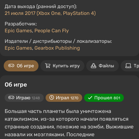
Дата выхода (ранний доступ):
21 июля 2017 (Xbox One, PlayStation 4)
Разработчик:
Epic Games
,
People Can Fly
Издатели / дистрибьюторы / локализаторы:
Epic Games
,
Gearbox Publishing
Об игре
Купить игру
Файлы
Т
Об игре
Играю
Играл
Прошел
1248
1270
801
Большая часть планеты была уничтожена
катаклизмом, из-за которого начали появляться
странные создания, похожие на зомби. Выжившие
назвали их мозгляками. Последние