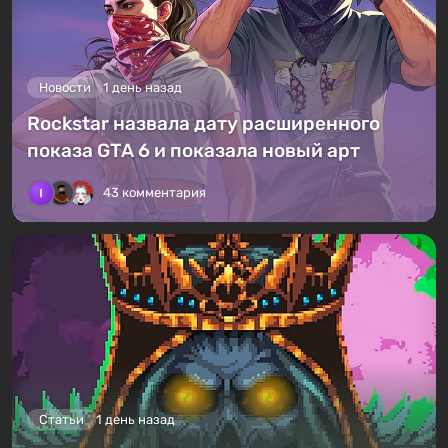
Новости
1 день назад
Rockstar назвала дату расширенного
показа GTA 6 и показала новый арт
43 комментария
Статьи
1 день назад