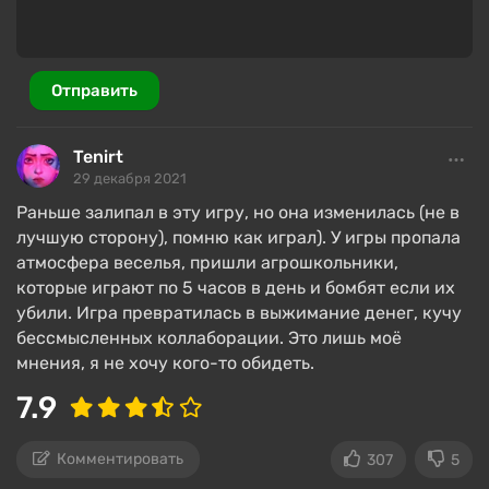
Предыстория игрового мира
Отправить
На Землю обрушился фиолетовый космический
шторм непонятной природы. Он немедленно
превратил 97 % населения планеты в десятки
Tenirt
разнообразных мозгляков, которые чем-то
29 декабря 2021
напоминают зомби. Разные мозгляки выполняют
Раньше залипал в эту игру, но она изменилась (не в
разные функции во время атаки и становятся
лучшую сторону), помню как играл). У игры пропала
агрессивнее и сильнее во время шторма.
атмосфера веселья, пришли агрошкольники,
которые играют по 5 часов в день и бомбят если их
Выжившие нашли способ защититься от угрозы с
убили. Игра превратилась в выжимание денег, кучу
помощью постройки энергетических щитов,
бессмысленных коллаборации. Это лишь моё
оберегающих поселения. Игрок начинает как
мнения, я не хочу кого-то обидеть.
глава одного из таких поселений, ему нужно
обеспечивать своих жителей, находить других
7.9
выживших, искать союзников для расширения
противоштормового щита и выяснить, каким
Комментировать
307
5
образом Землю можно вернуть в привычное