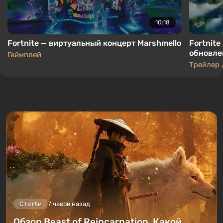
10:18
Fortnite — виртуальный концерт Marshmello
Fortnit
обновле
Геймплей
Трейлер 
Статьи
7 часов назад
Обзор Beast of Reincarnation. Какой