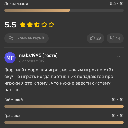
которые активируются с помощью специальных
Локализация
5.5 / 10
предметов и после открытия навыков.
5.5
«Спасение мира»
1 комментарий
29
14
maks1995 (гость)
6 апреля 2019
Фортнайт хорошая игра , но новым игрокам стёт
скучно играть когда против них попадаются про
игроки я это к тому , что нужно ввести систему
рангов
Геймплей
10 / 10
Это основной игровой режим, в который можно
Графика
10 / 10
играть с друзьями или в одиночку с ботами.
Собирайте ресурсы, выполняйте миссии, стройте