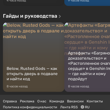
4 часа назад
9 часов назад
Гайды и руководства
Артефакты «Багрян
доказательство» и
«Растопленное очаг
Below, Rusted Gods — как
сердце» в Genshin I
открыть дверь в подвале
— где найти и кому
и найти код
подойдут
8 часов назад
8 часов назад
Справка
Реклама
О нас
Команда
Вакансии
Контакты
Политика конфиденциальности
Лента RSS
RU