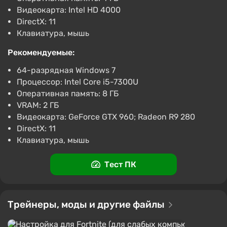
пользуются популярностью за счет динамичного
Видеокарта: Intel HD 4000
геймплея, длительной сюжетной кампании или
Fortnite 1000 VBucks (PC) [Austria]
DirectX: 11
напряженных боев с другими игроками, обширных
[Standard]
Клавиатура, мышь
возможностей для прокачки, которые заставляют
2807 ₽
Рекомендуемые:
возвращаться в игру снова и снова.
-15% по промокоду SUMMER
64-разрядная Windows 7
Boosted
PC
Процессор: Intel Core i5-7300U
Три ключевых особенности Fortnite
Keysforgamers
Оперативная память: 8 ГБ
4.3
855 отзывов
Промокоды
Поддержка на VGTimes
VRAM: 2 ГБ
Видеокарта: GeForce GTX 960; Radeon R9 280
Fortnite 1000 VBucks (PC) [Ireland]
DirectX: 11
[Standard]
Клавиатура, мышь
2807 ₽
-15% по промокоду SUMMER
Тест ПК
Boosted
PC
Keysforgamers
4.3
855 отзывов
Промокоды
Поддержка на VGTimes
Трейнеры, моды и другие файлы
Fortnite 1000 VBucks (PC) [Italy] [Standard]