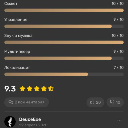
Сюжет
10 / 10
здания, ставьте ловушки, отстреливайте врагов.
Если вы выполните все квесты в точности, как
Управление
9 / 10
требует игра, то получите дополнительные
бонусы — деньги, опыт, пункты развития, чертежи,
и т.д. Чем дальше вы будете от своей базы, тем
Звук и музыка
10 / 10
сложнее будет играть. Открыть нужно всю
игровую зону.
Мультиплеер
9 / 10
Режим «королевской битвы»
Локализация
7 / 10
9.3
2 комментария
20
10
DeuceExe
29 апреля 2020