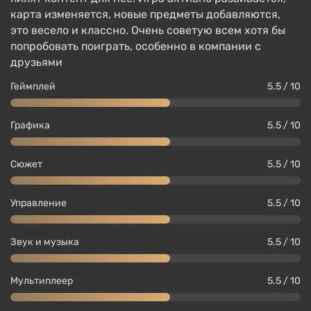
карта изменяется, новые предметы добавляются,
это весело и классно. Очень советую всем хотя бы
попробовать поиграть, особенно в компании с
друзьями
Геймплей
5.5 / 10
Четыре класса героев (солдат, строитель, ниндзя
и собиратель, смысл которых ясен из названия),
Графика
5.5 / 10
разделены на пять типов: обычный, редкий,
эпический, легендарный и мифический. У
Сюжет
5.5 / 10
последнего типа персонажа больше уровней для
прокачки, максимум способностей и навыков,
Управление
5.5 / 10
которые можно открыть, чем у первого. На время
выполнения задания, игрок Fortnite воплощается
Звук и музыка
5.5 / 10
на месте в виде персонажа-оперативника, то
есть, можно опробовать все их виды и типы. Для
прокачки персонажей нужно набирать опыт,
Мультиплеер
5.5 / 10
получаемый во время миссий и пункты развития,