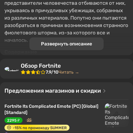
представители человечества отбиваются от них,
укрываясь в причудливых убежищах, собранных
из различных материалов. Попутно они пытаются
разобраться в причинах возникновения странного
фиолетового шторма, из-за которого все и
началось.
Развернуть описание
Содержание
Жанр и геймплей
Обзор Fortnite
Три ключевых особенности Fortnite
7.9/10
Читать →
Предыстория игрового мира
Миссии и сюжет
Предложения магазинов и скидки
Классы персонажей
«Спасение мира»
Fortnite Its Complicated Emote (PC) [Global]
Режим «королевской битвы»
[Standard]
2295 ₽
Жанр и геймплей
-15% по промокоду SUMMER