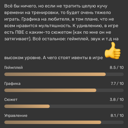
Всё бы ничего, но если не тратить целую кучу
времени на тренировки, то будет очень тяжело
играть. Графика на любителя, в том плане, что не
всем нравится мультяшность. К удивлению, в игре
Королевская битва в Fortnite происходит на одной
есть ПВЕ с каким-то сюжетом (как по мне он не
гигантской карте, ни одна геймплейная
затягивает). Всё остальное: геймплей, звук и т.д на
возможность, включая строительство и крафтинг,
не была убрана. Но можно не отвлекаться и
просто искать на карте оружие, патроны, ловушки
высоком уровне. А чего стоят ивенты в игре
и прочее, которое случайным образом
Геймплей
8.5 / 10
распределяется в домах, деревьях, машинах и
тому подобных местах. Со временем остров
окружает фиолетовый шторм, так что вы не
Графика
7.7 / 10
сможете долго сидеть на месте — придется
двигаться к центру карты, где гораздо опаснее.
Сюжет
3.8 / 10
Участвует сразу 100 игроков, но победитель
будет только один. Доступна кооперативная
Управление
8.1 / 10
механика, где можно соревноваться с