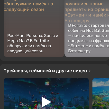
В Fortnite стартова
событие Hot Bat Su
Pac-Man, Persona, Sonic и
— появились новые
Mega Man? В Fortnite
предметы из франш
обнаружили намёк на
«Бэтмен» и намёк н
следующий сезон
Бэтпещеру
Трейлеры, геймплей и другие видео