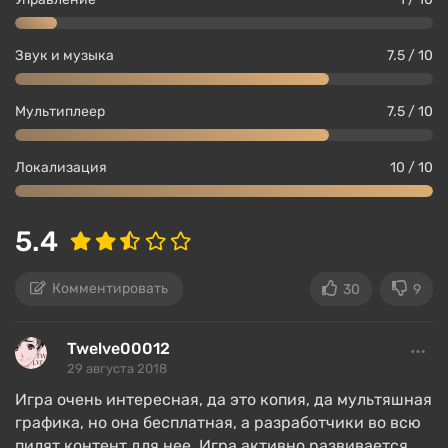
время все будет окружено фиолетовым туманом,
но, по мере развития сюжета, он будет
Звук и музыка
7.5 / 10
отодвигаться дальше от базы. Главная цель —
навсегда уничтожить шторм и вернуть планету в
привычное русло, однако процесс затянется на
Мультиплеер
7.5 / 10
500 и более часов — так запланировано. В Fortnite
побочные миссии неразрывно связаны с
Локализация
10 / 10
прохождением сюжета и узнавать его
шокирующие подробности можно только
выполнив 3-5 побочных миссий.
5.4
Комментировать
Классы персонажей
30
9
Twelve00012
29 августа 2018
Игра очень интересная, да это копия, да мультяшная
графика, но она бесплатная, а разработчики во всю
пилят контент для нее. Игра активно развивается,