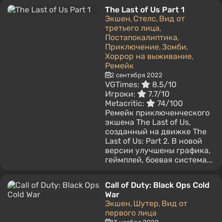
The Last of Us Part 1
Экшен
Стелс
Вид от
,
,
третьего лица
,
Постапокалиптика
,
Приключение
Зомби
,
,
Хоррор на выживание
,
Ремейк
2 сентября 2022
VGTimes:
8.5/10
Игроки:
7.7/10
Metacritic:
74/100
Ремейк приключенческого
экшена The Last of Us,
созданный на движке The
Last of Us: Part 2. В новой
версии улучшены графика,
геймплей, боевая система...
Call of Duty: Black Ops Cold
War
Экшен
Шутер
Вид от
,
,
первого лица