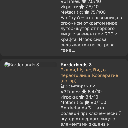
VGTimes:
7.0/10
Игроки:
7.8/10
Metacritic:
75/100
Far Cry 6 — это песочница в
огромном открытом мире,
лутер-шутер от первого
лица с элементами RPG и
крафта. Игрок снова
оказывается на острове,
где в...
Borderlands 3
Экшен
Шутер
Вид от
,
,
первого лица
Кооператив
,
(co-op)
13 сентября 2019
VGTimes:
8.4/10
Игроки:
8.1/10
Metacritic:
80/100
Borderlands 3 — это
ролевой приключенческий
шутер от первого лица с
элементами экшена и