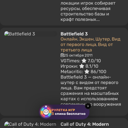
локации игрок собирает
ресурсы, обеспечивая
строительство базы и
крафт полезных...
Battlefield 3
Онлайн
Экшен
Шутер
Вид
,
,
,
от первого лица
Вид от
,
третьего лица
25 октября 2011
VGTimes:
7.0/10
Игроки:
8.1/10
Metacritic:
86/100
Battlefield 3 — онлайн-
шутер с видом от первого
лица. Вам предстоят
сражения на масштабных
картах с использованием
современного вооружения
×
и военной...
РУЛЕТКА ИГР
3
спина бесплатно
Call of Duty 4: Modern