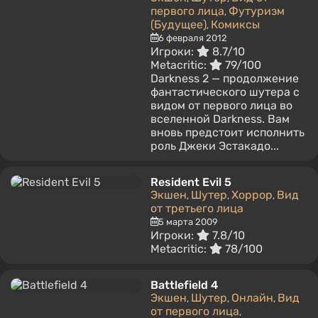
первого лица
Футуризм
,
(Будущее)
Комиксы
,
6 февраля 2012
Игроки:
8.7/10
Metacritic:
79/100
Darkness 2 — продолжение
фантастического шутера с
видом от первого лица во
вселенной Darkness. Вам
вновь предстоит исполнить
роль Джеки Эстакадо...
Resident Evil 5
Экшен
Шутер
Хоррор
Вид
,
,
,
от третьего лица
5 марта 2009
Игроки:
7.8/10
Metacritic:
78/100
Battlefield 4
Экшен
Шутер
Онлайн
Вид
,
,
,
от первого лица
,