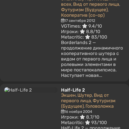
всех
Вид от первого лица
,
,
Футуризм (Будущее)
,
Кооператив (co-op)
17 сентября 2012
VGTimes:
9.4/10
Игроки:
8.8/10
Metacritic:
83/100
Borderlands 2 —
продолжение динамичного
кооперативного шутера с
видом от первого лица и
ролевыми элементами в
мире постапокалипсиса.
Наступает новая...
Half-Life 2
Экшен
Шутер
Вид от
,
,
первого лица
Футуризм
,
(Будущее)
Головоломка
,
16 ноября 2004
Игроки:
8.7/10
Metacritic:
93/100
Half-Life 2 — продолжение