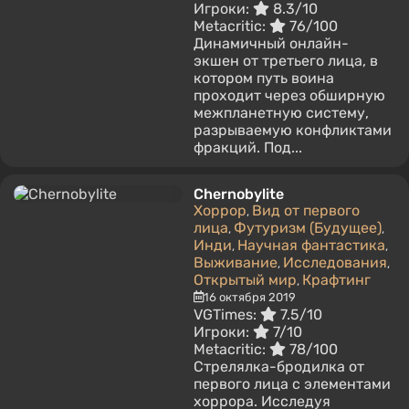
Игроки:
8.3/10
Metacritic:
76/100
Динамичный онлайн-
экшен от третьего лица, в
котором путь воина
проходит через обширную
межпланетную систему,
разрываемую конфликтами
фракций. Под...
Chernobylite
Хоррор
Вид от первого
,
лица
Футуризм (Будущее)
,
,
Инди
Научная фантастика
,
,
Выживание
Исследования
,
,
Открытый мир
Крафтинг
,
16 октября 2019
VGTimes:
7.5/10
Игроки:
7/10
Metacritic:
78/100
Стрелялка-бродилка от
первого лица с элементами
хоррора. Исследуя