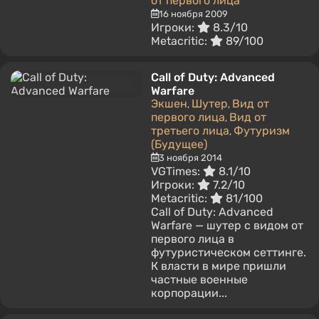
от первого лица
16 ноября 2009
Игроки:
8.3/10
Metacritic:
89/100
Call of Duty: Advanced
Warfare
Экшен
Шутер
Вид от
,
,
первого лица
Вид от
,
третьего лица
Футуризм
,
(Будущее)
3 ноября 2014
VGTimes:
8.1/10
Игроки:
7.2/10
Metacritic:
81/100
Call of Duty: Advanced
Warfare — шутер с видом от
первого лица в
футуристическом сеттинге.
К власти в мире пришли
частные военные
корпорации...