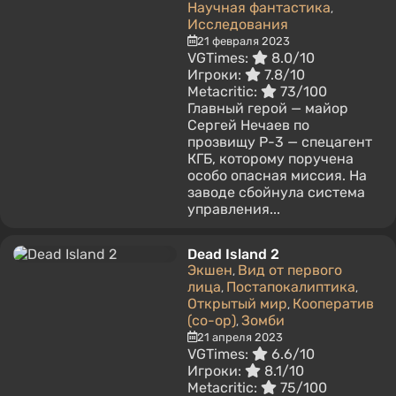
Научная фантастика
,
Исследования
21 февраля 2023
VGTimes:
8.0/10
Игроки:
7.8/10
Metacritic:
73/100
Главный герой — майор
Сергей Нечаев по
прозвищу Р-3 — спецагент
КГБ, которому поручена
особо опасная миссия. На
заводе сбойнула система
управления...
Dead Island 2
Экшен
Вид от первого
,
лица
Постапокалиптика
,
,
Открытый мир
Кооператив
,
(co-op)
Зомби
,
21 апреля 2023
VGTimes:
6.6/10
Игроки:
8.1/10
Metacritic:
75/100