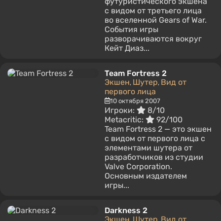
футуристического экшена
с видом от третьего лица
во вселенной Gears of War.
События игры
разворачиваются вокруг
Кейт Диаз...
Team Fortress 2
Экшен
Шутер
Вид от
,
,
первого лица
10 октября 2007
Игроки:
8/10
Metacritic:
92/100
Team Fortress 2 — это экшен
с видом от первого лица с
элементами шутера от
разработчиков из студии
Valve Corporation.
Основным издателем
игры...
Darkness 2
Экшен
Шутер
Вид от
,
,