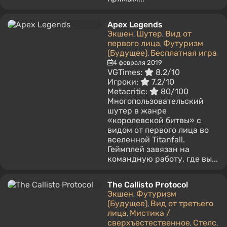
Apex Legends
Экшен
Шутер
Вид от
,
,
первого лица
Футуризм
,
(Будущее)
Бесплатная игра
,
4 февраля 2019
VGTimes:
8.2/10
Игроки:
7.2/10
Metacritic:
80/100
Многопользовательский
шутер в жанре
«королевской битвы» с
видом от первого лица во
вселенной Titanfall.
Геймплей завязан на
командную работу, где вы...
The Callisto Protocol
Экшен
Футуризм
,
(Будущее)
Вид от третьего
,
лица
Mистика /
,
сверхъестественное
Стелс
,
,