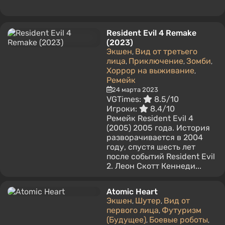
Resident Evil 4 Remake
(2023)
Экшен
Вид от третьего
,
лица
Приключение
Зомби
,
,
,
Хоррор на выживание
,
Ремейк
24 марта 2023
VGTimes:
8.5/10
Игроки:
8.4/10
Ремейк Resident Evil 4
(2005) 2005 года. История
разворачивается в 2004
году, спустя шесть лет
после событий Resident Evil
2. Леон Скотт Кеннеди...
Atomic Heart
Экшен
Шутер
Вид от
,
,
первого лица
Футуризм
,
(Будущее)
Боевые роботы
,
,