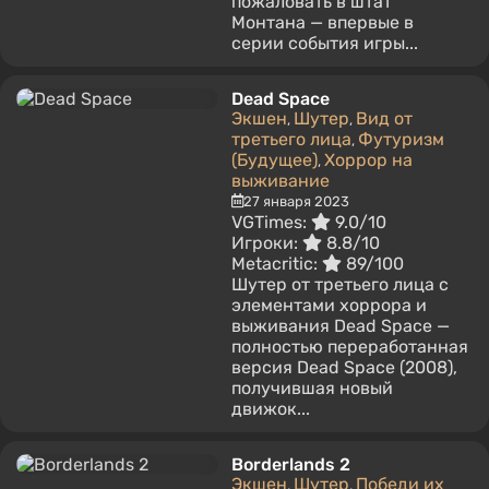
пожаловать в штат
Монтана — впервые в
серии события игры...
Dead Space
Экшен
Шутер
Вид от
,
,
третьего лица
Футуризм
,
(Будущее)
Хоррор на
,
выживание
27 января 2023
VGTimes:
9.0/10
Игроки:
8.8/10
Metacritic:
89/100
Шутер от третьего лица с
элементами хоррора и
выживания Dead Space —
полностью переработанная
версия Dead Space (2008),
получившая новый
движок...
Borderlands 2
Экшен
Шутер
Победи их
,
,