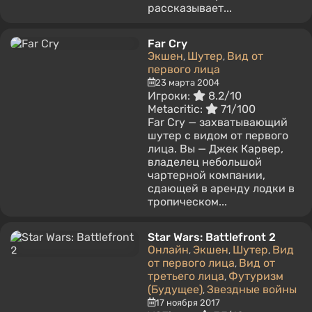
рассказывает...
Far Cry
Экшен
Шутер
Вид от
,
,
первого лица
23 марта 2004
Игроки:
8.2/10
Metacritic:
71/100
Far Cry — захватывающий
шутер с видом от первого
лица. Вы — Джек Карвер,
владелец небольшой
чартерной компании,
сдающей в аренду лодки в
тропическом...
Star Wars: Battlefront 2
Онлайн
Экшен
Шутер
Вид
,
,
,
от первого лица
Вид от
,
третьего лица
Футуризм
,
(Будущее)
Звездные войны
,
17 ноября 2017