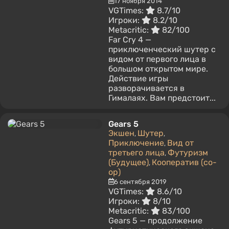
17 ноября 2014
VGTimes:
8.7/10
Игроки:
8.2/10
Metacritic:
82/100
Far Cry 4 —
приключенческий шутер с
видом от первого лица в
большом открытом мире.
Действие игры
разворачивается в
Гималаях. Вам предстоит...
Gears 5
Экшен
Шутер
,
,
Приключение
Вид от
,
третьего лица
Футуризм
,
(Будущее)
Кооператив (co-
,
op)
6 сентября 2019
VGTimes:
8.6/10
Игроки:
8/10
Metacritic:
83/100
Gears 5 — продолжение