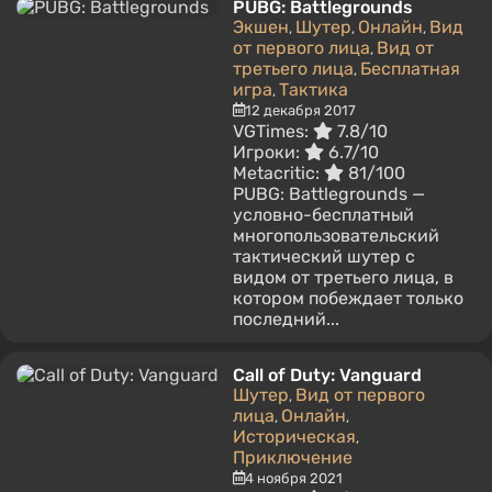
PUBG: Battlegrounds
Экшен
Шутер
Онлайн
Вид
,
,
,
от первого лица
Вид от
,
третьего лица
Бесплатная
,
игра
Тактика
,
12 декабря 2017
VGTimes:
7.8/10
Игроки:
6.7/10
Metacritic:
81/100
PUBG: Battlegrounds —
условно-бесплатный
многопользовательский
тактический шутер с
видом от третьего лица, в
котором побеждает только
последний...
Call of Duty: Vanguard
Шутер
Вид от первого
,
лица
Онлайн
,
,
Историческая
,
Приключение
4 ноября 2021