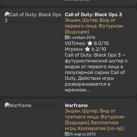
Call of Duty: Black Ops 3
Экшен
Шутер
Вид от
,
,
первого лица
Футуризм
,
(Будущее)
5 ноября 2015
VGTimes:
8.0/10
Игроки:
6.2/10
Call of Duty: Black Ops 3 —
футуристический шутер с
видом от первого лица в
популярной серии Call of
Duty. Действие игры
разворачивается в
мрачном...
Warframe
Экшен
Шутер
Вид от
,
,
третьего лица
Футуризм
,
(Будущее)
Бесплатная
,
игра
Кооператив (co-op)
,
25 марта 2013