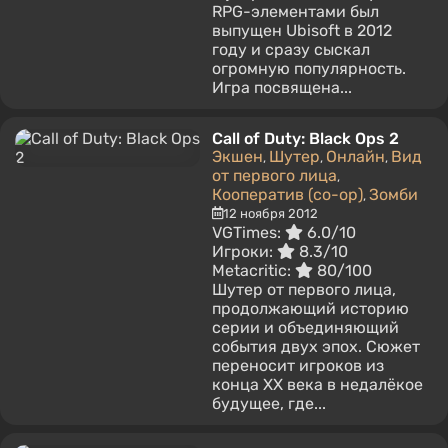
RPG-элементами был
выпущен Ubisoft в 2012
году и сразу сыскал
огромную популярность.
Игра посвящена...
Call of Duty: Black Ops 2
Экшен
Шутер
Онлайн
Вид
,
,
,
от первого лица
,
Кооператив (co-op)
Зомби
,
12 ноября 2012
VGTimes:
6.0/10
Игроки:
8.3/10
Metacritic:
80/100
Шутер от первого лица,
продолжающий историю
серии и объединяющий
события двух эпох. Сюжет
переносит игроков из
конца XX века в недалёкое
будущее, где...