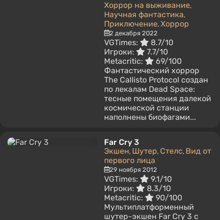
Хоррор на выживание
,
Научная фантастика
,
Приключение
Хоррор
,
2 декабря 2022
VGTimes:
8.7/10
Игроки:
7.7/10
Metacritic:
69/100
Фантастический хоррор
The Callisto Protocol создан
по лекалам Dead Space:
тесные помещения далекой
космической станции
наполнены биофагами...
Far Cry 3
Экшен
Шутер
Стелс
Вид от
,
,
,
первого лица
29 ноября 2012
VGTimes:
9.1/10
Игроки:
8.3/10
Metacritic:
90/100
Мультиплатформенный
шутер-экшен Far Cry 3 с