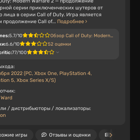
f Duty: Modern Warfare 2 — продолжение
рной серии приключенческих шутеров от
о лица в серии Call of Duty. Игра является
 продолжение Call of...
Подробнее
mes:
5.7/10
Обзор Call of Duty: Modern Warfare 2
ки:
6.6/10
52 оценки
ritic:
77/100
ыхода:
бря 2022 (PC, Xbox One, PlayStation 4,
tion 5, Xbox Series X/S)
отчик:
y Ward
ли / дистрибьюторы / локализаторы:
ion
хожие игры
Отзывы и оценки
Новости