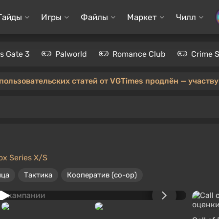
Гайды
Игры
Файлы
Маркет
Чилл
's Gate 3
Palworld
Romance Club
Crime 
 пользовательских статей от VGTimes продлён — участвуй
ox Series X/S
ица
Тактика
Кооператив (co-op)