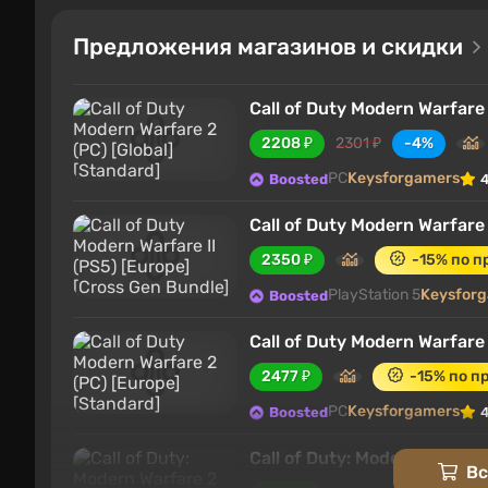
Предложения магазинов и скидки
Call of Duty Modern Warfare 
2208 ₽
2301 ₽
-4%
PC
Keysforgamers
Boosted
4
Call of Duty Modern Warfare 
2350 ₽
-15% по 
PlayStation 5
Keysfor
Boosted
Call of Duty Modern Warfare
2477 ₽
-15% по 
PC
Keysforgamers
Boosted
4
Call of Duty: Modern War
Вс