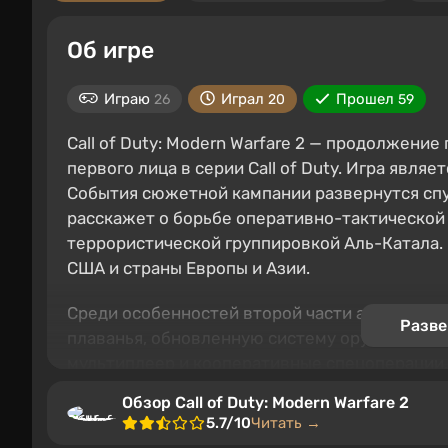
Об игре
Играю
Играл
Прошел
26
20
59
Call of Duty: Modern Warfare 2 — продолжени
первого лица в серии Call of Duty. Игра явл
События сюжетной кампании развернутся спус
расскажет о борьбе оперативно-тактической 
террористической группировкой Аль-Катала.
США и страны Европы и Азии.
Среди особенностей второй части авторы вы
Разве
плаванья, обновленную систему оружейного 
мультиплеер и кооперативные спецоперации.
формате «6 на 6».
Обзор Call of Duty: Modern Warfare 2
5.7/10
Читать →