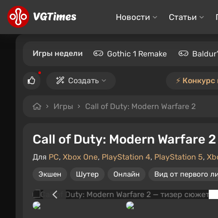
Новости
Статьи
Игры недели
Gothic 1 Remake
Baldur
Создать
⚡️ Конкурс
Игры
Call of Duty: Modern Warfare 2
Call of Duty: Modern Warfare 2
Для
PC
,
Xbox One
,
PlayStation 4
,
PlayStation 5
,
Xb
Экшен
Шутер
Онлайн
Вид от первого л