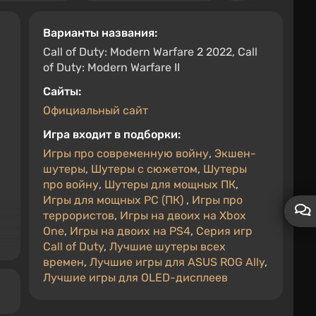
Варианты названия:
Call of Duty: Modern Warfare 2 2022, Call
of Duty: Modern Warfare II
Cайты:
Официальный сайт
Игра входит в подборки:
Игры про современную войну
,
Экшен-
шутеры
,
Шутеры с сюжетом
,
Шутеры
про войну
,
Шутеры для мощных ПК
,
Игры для мощных PC (ПК)
,
Игры про
террористов
,
Игры на двоих на Xbox
One
,
Игры на двоих на PS4
,
Серия игр
Call of Duty
,
Лучшие шутеры всех
времен
,
Лучшие игры для ASUS ROG Ally
,
Лучшие игры для OLED-дисплеев