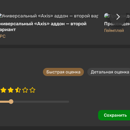
ниверсальный «Axis» аддон — второй
Прохожден
ариант
Геймплей
PC
Быстрая оценка
Детальная оценка
Сохранить