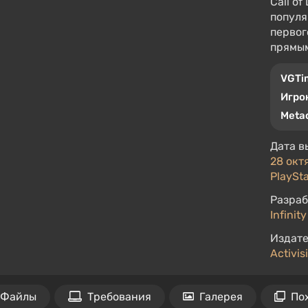
Call o
популя
первог
прямым
VGTi
Игро
Metac
Дата в
28 октя
PlaySta
Разраб
Infinit
Издате
Activis
Файлы
Требования
Галерея
По