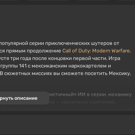
е популярной серии приключенческих шутеров от
яется прямым продолжение
Call of Duty: Modern Warfare
.
тя три года после концовки первой части. Игра
группы 141 с мексиканским наркокартелем и
 В сюжетных миссиях вы сможете посетить Мексику,
деляют «самый реалистичный» ИИ в серии, механику
рнуть описание
тюнинга и три режима — одиночную кампанию,
 В мультиплеере вас ждут небольшие карты с боями в