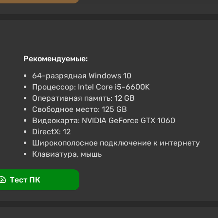
ржка на VGTimes
re 2 Выбор Стран Авто-Доставка 24/7
Рекомендуемые:
64-разрядная Windows 10
а на VGTimes
Процессор: Intel Core i5-6600K
Оперативная память: 12 GB
re 2 (2009) PC (Microsoft Store) Ключ
Свободное место: 125 GB
Видеокарта: NVIDIA GeForce GTX 1060
DirectX: 12
ржка на VGTimes
Широкополосное подключение к интернету
Клавиатура, мышь
Тест ПК