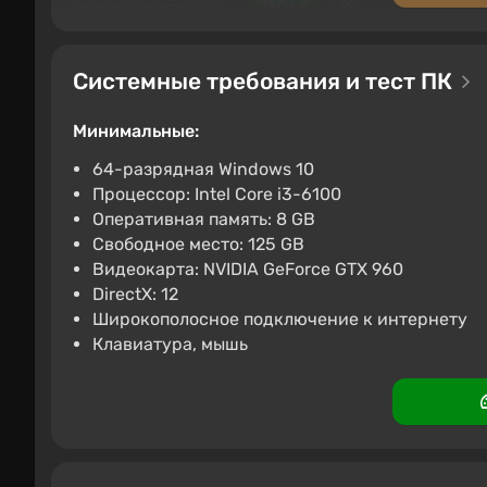
1506 ₽
PC
ggsel
4.2
463 отзыва
Подде
Системные требования и тест ПК
Call of Duty: Modern Warfa
Минимальные:
1532 ₽
64-разрядная Windows 10
ggsel
4.2
463 отзыва
Поддержк
Процессор: Intel Core i3-6100
Оперативная память: 8 GB
Call of Duty : Modern Warfa
Свободное место: 125 GB
1637 ₽
Видеокарта: NVIDIA GeForce GTX 960
DirectX: 12
PC
ggsel
4.2
463 отзыва
Подде
Широкополосное подключение к интернету
Клавиатура, мышь