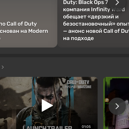
Duty: Black Ops 7
компания Infinity Ward
обещает «дерзкий и
о Call of Duty
безостановочный» опы
основан на Modern
— анонс новой Call of Du
e
на подходе
о
01:05