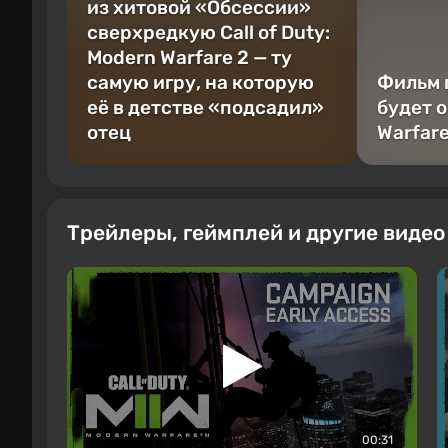
из хитовой «Обсессии»
сверхредкую Call of Duty:
Modern Warfare 2 — ту
самую игру, на которую
Фильм п
её в детстве «подсадил»
будет 
отец
Warfar
Трейлеры, геймплей и другие виде
00:31