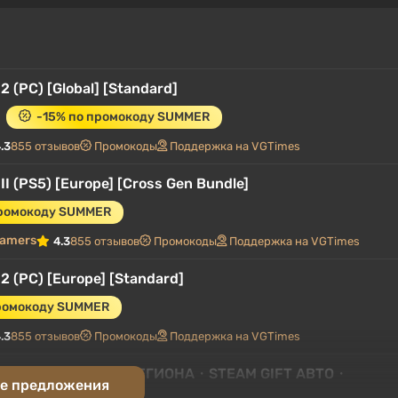
2 (PC) [Global] [Standard]
-15% по промокоду SUMMER
.3
855 отзывов
Промокоды
Поддержка на VGTimes
II (PS5) [Europe] [Cross Gen Bundle]
промокоду SUMMER
gamers
4.3
855 отзывов
Промокоды
Поддержка на VGTimes
 2 (PC) [Europe] [Standard]
промокоду SUMMER
.3
855 отзывов
Промокоды
Поддержка на VGTimes
fare 2 (ROW)・ВЫБОР РЕГИОНА・STEAM GIFT АВТО・
е предложения