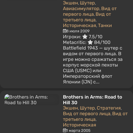
Экшен
Шутер
,
,
Авиасимулятор
Вид от
,
первого лица
Вид от
,
третьего лица
,
Историческая
Танки
,
8 июля 2009
Игроки:
7.5/10
Metacritic:
84/100
Battlefield 1943 — шутер с
видом от первого лица. В
игре можно сражаться за
корпус морской пехоты
США (USMC) или
Императорский флот
Японии (IJN) с...
Brothers in Arms: Road to
Hill 30
Экшен
Шутер
Стратегия
,
,
,
Вид от первого лица
Вид от
,
третьего лица
,
Историческая
1 марта 2005