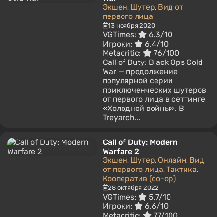
Экшен
Шутер
Вид от
,
,
первого лица
13 ноября 2020
VGTimes:
6.3/10
Игроки:
6.4/10
Metacritic:
76/100
Call of Duty: Black Ops Cold
War — продолжение
популярной серии
приключенческих шутеров
от первого лица в сеттинге
«Холодной войны». В
Treyarch...
Call of Duty: Modern
Warfare 2
Экшен
Шутер
Онлайн
Вид
,
,
,
от первого лица
Тактика
,
,
Кооператив (co-op)
28 октября 2022
VGTimes:
5.7/10
Игроки:
6.6/10
Metacritic:
77/100