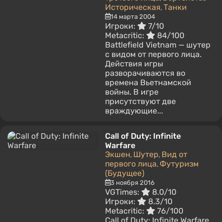
Историческая
Танки
,
14 марта 2004
Игроки:
7/10
Metacritic:
84/100
Battlefield Vietnam — шутер
с видом от первого лица.
Действия игры
разворачиваются во
времена Вьетнамской
войны. В игре
присутствуют две
враждующие...
Call of Duty: Infinite
Warfare
Экшен
Шутер
Вид от
,
,
первого лица
Футуризм
,
(Будущее)
3 ноября 2016
VGTimes:
8.0/10
Игроки:
8.3/10
Metacritic:
76/100
Call of Duty: Infinite Warfare