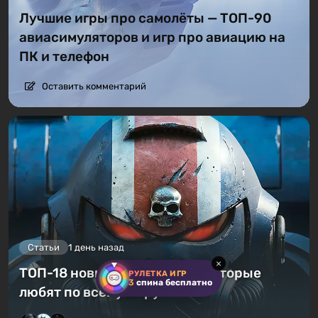
Лучшие игры про самолёты — ТОП-90
авиасимуляторов и игр про авиацию на
ПК и телефон
Оставить комментарий
Статьи
1 день назад
×
ТОП-18 новых русских игр, которые
РУЛЕТКА ИГР
3
спина бесплатно
любят по всему миру