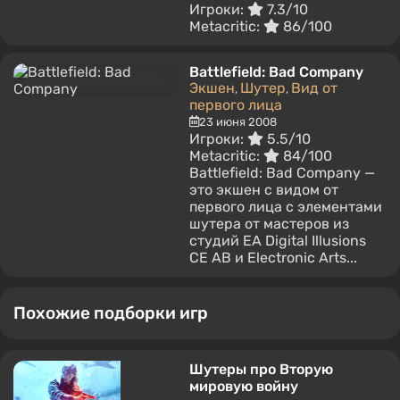
Игроки:
7.3/10
Metacritic:
86/100
Battlefield: Bad Company
Экшен
Шутер
Вид от
,
,
первого лица
23 июня 2008
Игроки:
5.5/10
Metacritic:
84/100
Battlefield: Bad Company —
это экшен с видом от
первого лица с элементами
шутера от мастеров из
студий EA Digital Illusions
CE AB и Electronic Arts...
Похожие подборки игр
Шутеры про Вторую
мировую войну