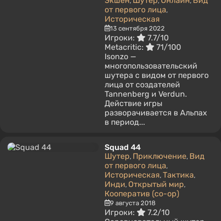
Экшен
Шутер
Онлайн
Вид
,
,
,
от первого лица
,
Историческая
13 сентября 2022
Игроки:
7.7/10
Metacritic:
71/100
Isonzo —
многопользовательский
шутера с видом от первого
лица от создателей
Tannenberg и Verdun.
Действие игры
разворачивается в Альпах
в период...
Squad 44
Шутер
Приключение
Вид
,
,
от первого лица
,
Историческая
Тактика
,
,
Инди
Открытый мир
,
,
Кооператив (co-op)
9 августа 2018
Игроки:
7.2/10