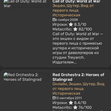
Call of Duty: World at War
Экшен
Шутер
Вид от
,
,
первого лица
,
Историческая
6 ноября 2008
Игроки:
8.3/10
Metacritic:
82/100
Call of Duty: World at War —
это экшен с видом от
первого лица с примесью
шутера и исторической
игры от девелоперов из
студии Treyarch.
Издателем...
Red Orchestra 2: Heroes of
Stalingrad
Онлайн
Экшен
Шутер
Вид
,
,
,
от первого лица
,
Историческая
13 сентября 2011
Игроки:
8.4/10
Metacritic:
76/100