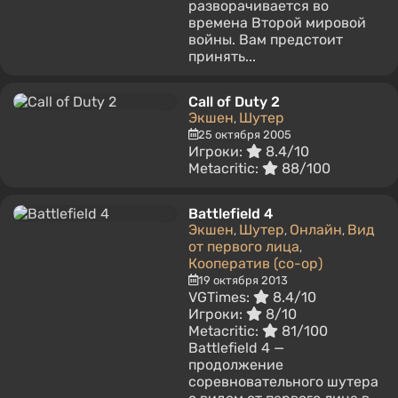
разворачивается во
времена Второй мировой
войны. Вам предстоит
принять...
Call of Duty 2
Экшен
Шутер
,
25 октября 2005
Игроки:
8.4/10
Metacritic:
88/100
Battlefield 4
Экшен
Шутер
Онлайн
Вид
,
,
,
от первого лица
,
Кооператив (co-op)
19 октября 2013
VGTimes:
8.4/10
Игроки:
8/10
Metacritic:
81/100
Battlefield 4 —
продолжение
соревновательного шутера