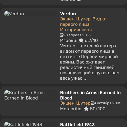
Verdun
Экшен
Шутер
Вид от
,
,
первого лица
,
Историческая
28 апреля 2015
Игроки:
6.7/10
Verdun — сетевой шутер с
видом от первого лица в
сеттинге Первой мировой
войны. Вас ожидает
реалистичный геймплей,
позволяющий ощутить вам
весь ужас...
Brothers in Arms: Earned In
Blood
Экшен
Шутер
4 октября 2005
,
Metacritic:
80/100
Battlefield 1943