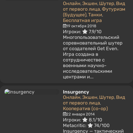
Онлайн
Экшен
Шутер
Вид
,
,
,
от первого лица
Футуризм
,
(Будущее)
Танки
,
,
Бесплатная игра
19 октября 2018
Игроки:
7.9/10
Многопользовательский
соревновательный шутер
от создателей Get Even.
Игра создана в
сотрудничестве с
военными научно-
исследовательскими
центрами и...
Insurgency
Онлайн
Экшен
Шутер
Вид
,
,
,
от первого лица
,
Кооператив (co-op)
22 января 2014
Игроки:
8.1/10
Metacritic:
74/100
Insurgency — тактический