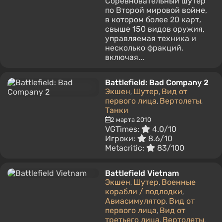
Соревновательный шутер
по Второй мировой войне,
в котором более 20 карт,
свыше 150 видов оружия,
управляемая техника и
несколько фракций,
включая...
Battlefield: Bad Company 2
Экшен
Шутер
Вид от
,
,
первого лица
Вертолеты
,
,
Танки
2 марта 2010
VGTimes:
4.0/10
Игроки:
8.6/10
Metacritic:
83/100
Battlefield Vietnam
Экшен
Шутер
Военные
,
,
корабли / подлодки
,
Авиасимулятор
Вид от
,
первого лица
Вид от
,
третьего лица
Вертолеты
,
,