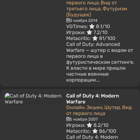
первого лица
Вид от
,
третьего лица
Футуризм
,
(Будущее)
3 ноября 2014
VGTimes:
8.1/10
Игроки:
7.2/10
Metacritic:
81/100
Call of Duty: Advanced
Warfare — шутер с видом от
первого лица в
футуристическом сеттинге.
К власти в мире пришли
частные военные
корпорации...
Call of Duty 4: Modern
Warfare
Онлайн
Экшен
Шутер
Вид
,
,
,
от первого лица
5 ноября 2007
Игроки:
8.2/10
Metacritic:
86/100
Call of Duty 4: Modern