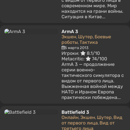
с видом от первого лица в
современном мире. Мир
находится на грани войны.
Ситуация в Китае...
ArmA 3
Экшен
Шутер
Боевые
,
,
роботы
Тактика
,
5 марта 2013
Игроки:
8.1/10
Metacritic:
74/100
ArmA 3 — продолжение
серии военно-
тактического симулятора с
видом от первого лица.
Выжженная войной между
НАТО и Ираном Европа
практически побеждена...
Battlefield 3
Онлайн
Экшен
Шутер
Вид
,
,
,
от первого лица
Вид от
,
третьего лица