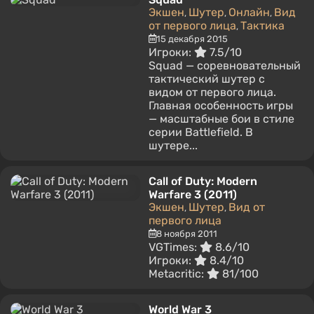
Экшен
Шутер
Онлайн
Вид
,
,
,
от первого лица
Тактика
,
15 декабря 2015
Игроки:
7.5/10
Squad — соревновательный
тактический шутер с
видом от первого лица.
Главная особенность игры
— масштабные бои в стиле
серии Battlefield. В
шутере...
Call of Duty: Modern
Warfare 3 (2011)
Экшен
Шутер
Вид от
,
,
первого лица
8 ноября 2011
VGTimes:
8.6/10
Игроки:
8.4/10
Metacritic:
81/100
World War 3