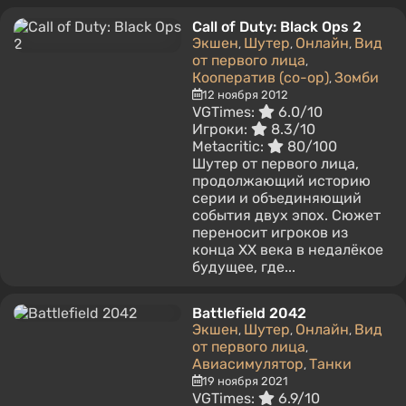
Call of Duty: Black Ops 2
Экшен
Шутер
Онлайн
Вид
,
,
,
от первого лица
,
Кооператив (co-op)
Зомби
,
12 ноября 2012
VGTimes:
6.0/10
Игроки:
8.3/10
Metacritic:
80/100
Шутер от первого лица,
продолжающий историю
серии и объединяющий
события двух эпох. Сюжет
переносит игроков из
конца XX века в недалёкое
будущее, где...
Battlefield 2042
Экшен
Шутер
Онлайн
Вид
,
,
,
от первого лица
,
Авиасимулятор
Танки
,
19 ноября 2021
VGTimes:
6.9/10