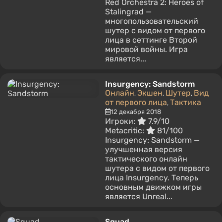
Red Orchestra 2: Heroes of
Stalingrad —
многопользовательский
шутер с видом от первого
лица в сеттинге Второй
мировой войны. Игра
является...
Insurgency: Sandstorm
Онлайн
Экшен
Шутер
Вид
,
,
,
от первого лица
Тактика
,
12 декабря 2018
Игроки:
7.9/10
Metacritic:
81/100
Insurgency: Sandstorm —
улучшенная версия
тактического онлайн
шутера с видом от первого
лица Insurgency. Теперь
основным движком игры
является Unreal...
Squad