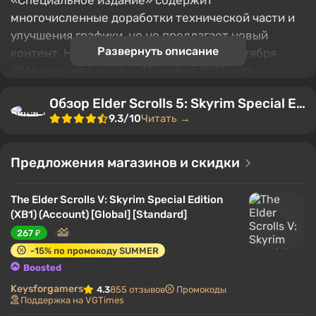
«Специальное издание» содержит
многочисленные доработки технической части и
улучшения графики, но не предлагает новый
Развернуть описание
контент. На PC, XOne и PS4 вышла 28 октября
2016 года, на Switch — 17 ноября 2017 года.
Содержание
Обзор Elder Scrolls 5: Skyrim Special Edition
9.3/10
Читать →
Изменения в графике
Обновления технической части
Особенности Switch-версии Skyrim Special
Предложения магазинов и скидки
Edition
The Elder Scrolls V: Skyrim Special Edition
(XB1) (Account) [Global] [Standard]
Изменения в графике
267 ₽
-15% по промокоду SUMMER
Boosted
Keysforgamers
4.3
855 отзывов
Промокоды
Поддержка на VGTimes