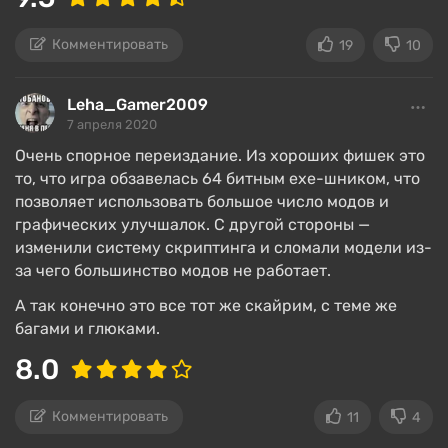
Игра работает в HD-разрешении, снижено
качество текстур и дальность прорисовки
Комментировать
19
10
игрового мира;
Отсутствуют наиболее ресурсоемкие
Leha_Gamer2009
эффекты, вроде расчета движения снега и
7 апреля 2020
скорости течения воды.
Очень спорное переиздание. Из хороших фишек это
то, что игра обзавелась 64 битным exe-шником, что
позволяет использовать большое число модов и
графических улучшалок. С другой стороны —
изменили систему скриптинга и сломали модели из-
за чего большинство модов не работает.
А так конечно это все тот же скайрим, с теме же
багами и глюками.
8.0
Комментировать
11
4