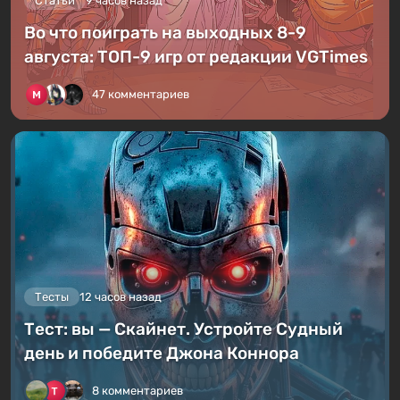
Статьи
9 часов назад
Во что поиграть на выходных 8-9
августа: ТОП-9 игр от редакции VGTimes
47 комментариев
Тесты
12 часов назад
Тест: вы — Скайнет. Устройте Судный
день и победите Джона Коннора
8 комментариев