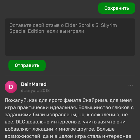
Моды можно устанавливать не только для РС,
Сохранить
но и для Xbox One и PlayStation 4 через
встроенный центр загрузки модификаций.
Перевод игры на DirectX 11 вывел
детализацию моделей на новый уровень без
их глобальной переработки.
Игра задействует все ресурсы компьютера
Отправить
или консоли, загружая более 4 ГБ ОЗУ и
видеопамяти.
DeinMared
Система анимации получила незначительные
6 августа 2018
улучшения, модели выглядят не так
Пожалуй, как для ярого фаната Скайрима, для меня
«деревянно», как в Skyrim.
игра практически идеальная. Большинство глюков с
заданиями были исправлены, но, к сожалению, не
Особенности Switch-версии Skyrim Special
все. DLC довольно интересные, учитывая что они
добавляют локации и многое другое. Больше
Edition:
возможностей, да и в целом игра стала интереснее