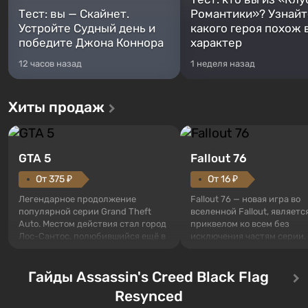
Тест: вы — Скайнет.
Романтики»? Узнайте
Устройте Судный день и
какого героя похож 
победите Джона Коннора
характер
12 часов назад
1 неделя назад
Хиты продаж
GTA 5
Fallout 76
От 375 ₽
От 16 ₽
Легендарное продолжение
Fallout 76 — новая игра во
популярной серии Grand Theft
вселенной Fallout, являетс
Auto. Местом действия стал город
приквелом ко всем без
Лос-Сантос, полюбившийся ещё в
исключения частям серии.
Grand Theft Auto: San Andreas .
События начинаются с Уб
Впервые игра расскажет историю
76, первого среди построе
сразу трех персонажей: Майкла,
Гайды Assassin's Creed Black Flag
Оно же, по задумке специа
Тревора и Франклина, между
Vault-Tec, должно открыть
Resynced
которыми вы сможете
первым после того, как на