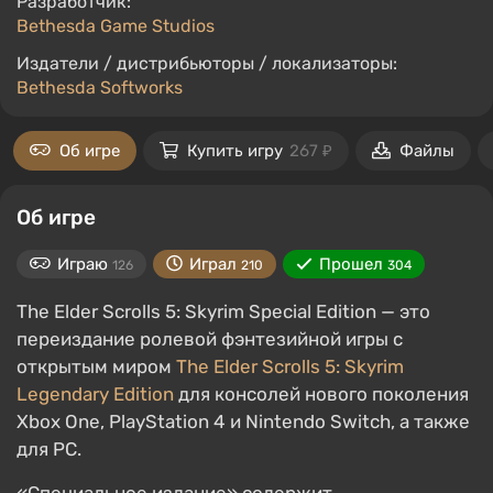
Разработчик:
Bethesda Game Studios
Издатели / дистрибьюторы / локализаторы:
Bethesda Softworks
Об игре
Купить игру
267 ₽
Файлы
Об игре
Играю
Играл
Прошел
126
210
304
The Elder Scrolls 5: Skyrim Special Edition — это
переиздание ролевой фэнтезийной игры с
открытым миром
The Elder Scrolls 5: Skyrim
Legendary Edition
для консолей нового поколения
Xbox One, PlayStation 4 и Nintendo Switch, а также
для РС.