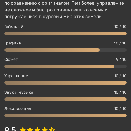
по сравнению с оригиналом. Тем более, управление
не сложное и быстро привыкаешь ко всему и
погружаешься в суровый мир этих земель.
Геймплей
10 / 10
Графика
7.8 / 10
Сюжет
9 / 10
Управление
10 / 10
Нет поддержки модов и центра загрузки
модификаций;
Звук и музыка
10 / 10
Снижено качество моделей персонажей и,
особенно, лиц;
Локализация
10 / 10
Управление оптимизировано для джойстиков
Joy-Con, не требуется сторонний контроллер;
9.5