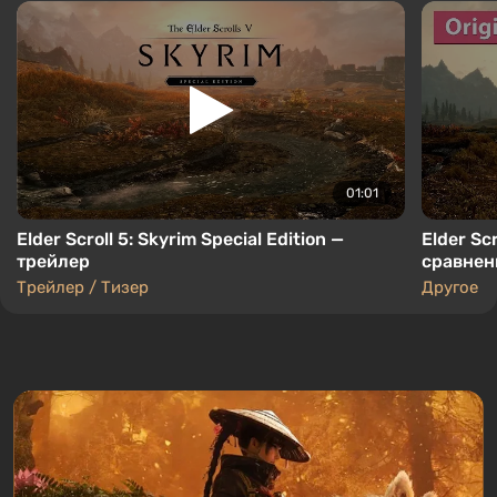
01:01
Elder Scroll 5: Skyrim Special Edition —
Elder Scr
трейлер
сравнен
Трейлер / Тизер
Другое