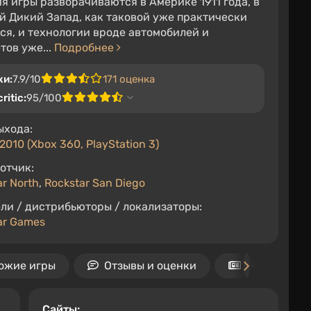
я игры разворачиваются в Америке 1911 года, в
й Дикий Запад, как таковой уже практически
ся, и технологии вроде автомобилей и
тов уже...
Подробнее
ки:
7.9/10
171 оценка
ritic:
95/100
ыхода:
2010 (Xbox 360, PlayStation 3)
отчик:
ar North
,
Rockstar San Diego
ли / дистрибьюторы / локализаторы:
ar Games
ожие игры
Отзывы и оценки
Новости
Cайты: