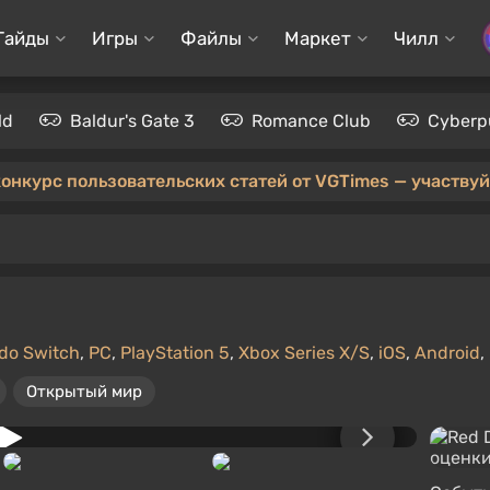
Гайды
Игры
Файлы
Маркет
Чилл
ld
Baldur's Gate 3
Romance Club
Cyberp
конкурс пользовательских статей от VGTimes — участвуйт
do Switch
,
PC
,
PlayStation 5
,
Xbox Series X/S
,
iOS
,
Android
,
Открытый мир