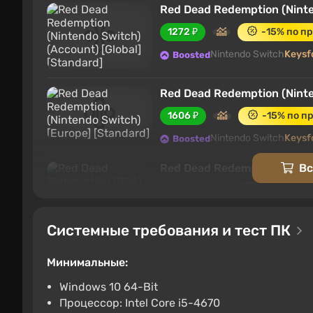
Red Dead Redemption (Ninte
1272 ₽
-15% по п
Nintendo Switch
Keysf
Boosted
Red Dead Redemption (Ninte
1606 ₽
-15% по 
Nintendo Switch
Keysf
Boosted
Red Dead Redemption (PS4) 
Вс
1772 ₽
-15% по п
PlayStation 4
Keysfor
Boosted
Системные требования и тест ПК
Red Dead Redemption (PC) [
Минимальные:
1992 ₽
-15% по 
Windows 10 64-Bit
PC
Keysforgamers
Boosted
4
Процессор: Intel Core i5-4670