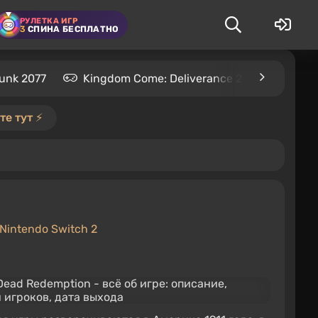
РУЛЕТКА ИГР
3
СПИНА БЕСПЛАТНО
unk 2077
Kingdom Come: Deliverance 2
S.T.A.L
е тут ⚡️
Nintendo Switch 2