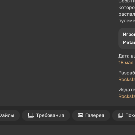
Событи
которо
распал
пулеме
Игро
Metac
Дата в
18 мая 
Разраб
Rockst
Издате
Rockst
Файлы
Требования
Галерея
Пох