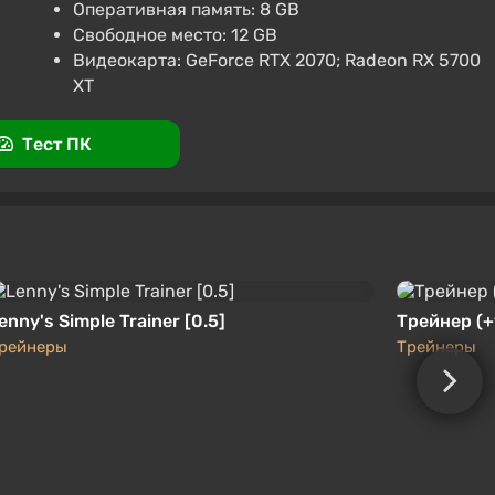
ndo Switch 2) [Europe] [Standard]
Оперативная память: 8 GB
Свободное место: 12 GB
промокоду SUMMER
Видеокарта: GeForce RTX 2070; Radeon RX 5700
orgamers
4.3
855 отзывов
Промокоды
Поддержка на VGTimes
XT
Тест ПК
enny's Simple Trainer [0.5]
Трейнер (+1
рейнеры
Трейнеры