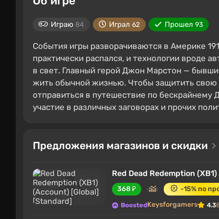
Об игре
Играю
Играл
Прошел
84
62
93
События игры разворачиваются в Америке 1911
практически распался, и технологии вроде а
в свет. Главный герой Джон Марстон — бывши
жить обычной жизнью. Чтобы защитить свою 
отправиться в путешествие по бескрайнему Д
участие в различных заговорах и прочих поли
Предложения магазинов и скидки
Red Dead Redemption (XB1) 
368 ₽
-15% по п
Keysforgamers
Boosted
4.3