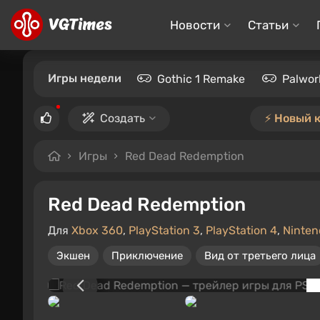
Новости
Статьи
Игры недели
Gothic 1 Remake
Palwor
Создать
⚡️ Новый 
Игры
Red Dead Redemption
Red Dead Redemption
Для
Xbox 360
,
PlayStation 3
,
PlayStation 4
,
Ninten
Экшен
Приключение
Вид от третьего лица