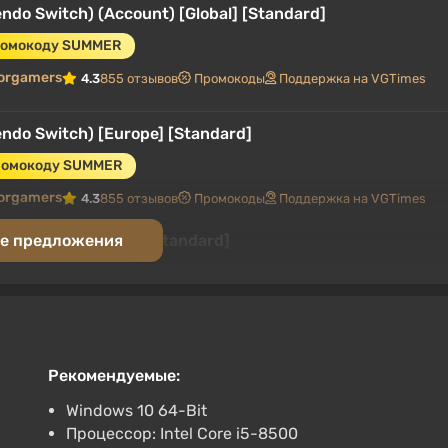
ndo Switch) (Account) [Global] [Standard]
ромокоду SUMMER
orgamers
4.3
855 отзывов
Промокоды
Поддержка на VGTimes
ndo Switch) [Europe] [Standard]
промокоду SUMMER
orgamers
4.3
855 отзывов
Промокоды
Поддержка на VGTimes
(Account) [Global] [Standard]
е предложения
ромокоду SUMMER
gamers
4.3
855 отзывов
Промокоды
Поддержка на VGTimes
United States] [Standard]
Рекомендуемые:
промокоду SUMMER
Windows 10 64-Bit
.3
855 отзывов
Промокоды
Поддержка на VGTimes
Процессор: Intel Core i5-8500