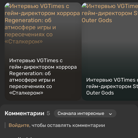
нескольких обзоров, топов, компиляций и других статей,
связанных с видеоиграми. Я собираю различные игровые
сувениры, включая фигурки, постеры, старые консоли и
многое другое. У меня есть живой интерес к ретро-играм. Я
играю с начала 2000-х на PC и консолях.
Интервью VGTimes с
гейм-директором хоррора
Regeneration: об
атмосфере игры и
Интервью VGTimes 
пересечениях со
гейм-директором St
«Сталкером»
Outer Gods
Комментарии
5
Войдите
, чтобы оставлять комментарии