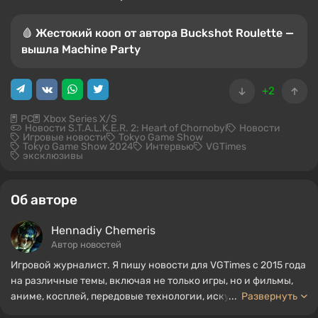
🩸 Жестокий кооп от автора Buckshot Roulette —
вышла Machine Party
+2
PC
Xbox Series X/S
Новости S.T.A.L.K.E.R. 2: Heart of Chornobyl
Новости
Игровые новости
Tokyo Game Show
Tokyo Game Show 2024
Интервью
VGTimes
эксклюзивы
Об авторе
Hennadiy Chemеris
Автор новостей
Игровой журналист. Я пишу новости для VGTimes с 2015 года
на различные темы, включая не только игры, но и фильмы,
аниме, косплей, передовые технологии, искусственный
...
Развернуть
интеллект, мемы и социальные сети. Я также автор