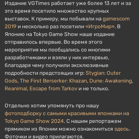
Издание VGTimes работает уже более 13 лет и за
это время посетило множество крупных
выставок. К примеру, мы побывали на
gamescom
2019
и несколько раз посетили
«ИгроМир»
. В
Японию на Tokyo Game Show наше издание
отправилось впервые. Во время этого
мероприятия мы пообщались со многими
разработчиками и взяли у них интервью,
благодаря чему получили эксклюзивные
подробности предстоящих игр:
Stygian: Outer
Gods
,
The First Berserker: Khazan
,
Dune: Awakening
,
Reanimal
,
Escape from Tarkov
и не только.
Отдельно хотим упомянуть про нашу
фотоподборку с самыми красивыми японками на
Tokyo Game Show 2024
. С нашим репортажем
прямиком из Японии можно ознакомиться
здесь
.
Фоточки и видео прилагаются.