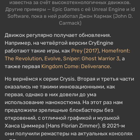
известна за счёт высокотехнологичных движков.
Другие примеры — Epic Games с её Unreal Engine и id
Software, пока в ней работал Джон Кармак (John D.
Carmack)
Движок регулярно получает обновления.
Например, на четвёртой версии CryEngine
работают такие игры, как
Prey (2017)
,
Homefront:
The Revolution
,
Evolve
,
Sniper: Ghost Warrior 3
, а
также первая
Kingdom Come: Deliverance
.
Но вернёмся к серии Crysis. Вторая и третья части
оказались не такими инновационными, как
первая, однако в них довели до ума
использование нанокостюма. На этот раз нам
предложили зрелищные блокбастеры без
откровений, с отличной графикой и музыкой
Ханса Циммера (Hans Florian Zimmer). В 2021-м
они получили ремастеры на актуальных консолях