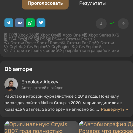
Проголосовать
Результаты
+4
PC
Xbox 360
Xbox One
Xbox One X
Xbox Series X/S
PS4 Pro
PS5
PS3
PS4
Статьи Crysis 2
Статьи Ryse: Son of Rome
Статьи Far Cry
Статьи
Crytek
CryEngine
CryEngine 3
CryEngine 5
Истории игровых серий
разработка и разработчики
Об авторе
Ermolaev Alexey
Автор статей и гайдов
Работаю в игровой журналистике с 2018 года. Поначалу
писал для сайтов Mail.ru Group, в 2020-м присоединился к
команде VGTimes. За это время написано больше тысячи
...
Развернуть
различных материалов — статей, обзоров игр, фильмов и
сериалов, кратких биографий известных людей, подборок
косплея и гайдов. Из крупных выставок посещал «ИгроМир»