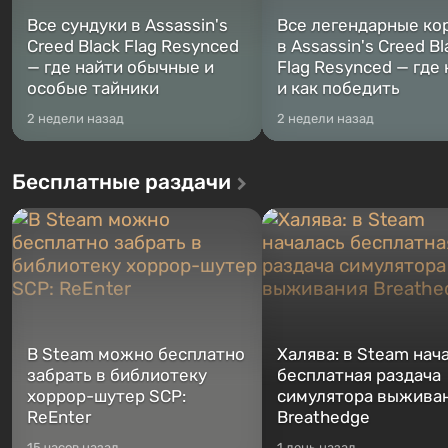
Все сундуки в Assassin's
Все легендарные ко
Creed Black Flag Resynced
в Assassin's Creed Bl
— где найти обычные и
Flag Resynced — где
особые тайники
и как победить
2 недели назад
2 недели назад
Бесплатные раздачи
В Steam можно бесплатно
Халява: в Steam нач
забрать в библиотеку
бесплатная раздача
хоррор-шутер SCP:
симулятора выжива
ReEnter
Breathedge
15 часов назад
1 день назад