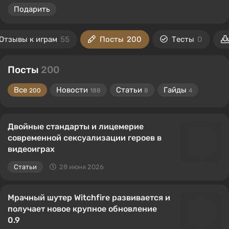
Подарить
Отзывы к играм
55
Посты
200
Тесты
0
Посты
200
Все
Новости
Статьи
Гайды
200
188
8
4
Двойные стандарты и лицемерие
современной сексуализации героев в
видеоиграх
Статьи
28 июня 2026
Мрачный шутер Witchfire развивается и
получает новое крупное обновление
0.9