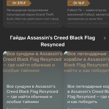
От 375 ₽
От 16 ₽
Легендарное продолжение
Fallout 76 — новая игра во
популярной серии Grand Theft
вселенной Fallout, являетс
Auto. Местом действия стал город
приквелом ко всем без
Лос-Сантос, полюбившийся ещё в
исключения частям серии.
Grand Theft Auto: San Andreas .
События начинаются с Уб
Впервые игра расскажет историю
76, первого среди построе
сразу трех персонажей: Майкла,
Гайды Assassin's Creed Black Flag
Оно же, по задумке специа
Тревора и Франклина, между
Vault-Tec, должно открыть
Resynced
которыми вы сможете
первым после того, как на
переключаться в любое время.
Америку упадут ядерные б
Жанр и...
Место действия Fallout...
Все сундуки в Assassin's
Все легендарные ко
Creed Black Flag Resynced
в Assassin's Creed Bl
— где найти обычные и
Flag Resynced — где
особые тайники
и как победить