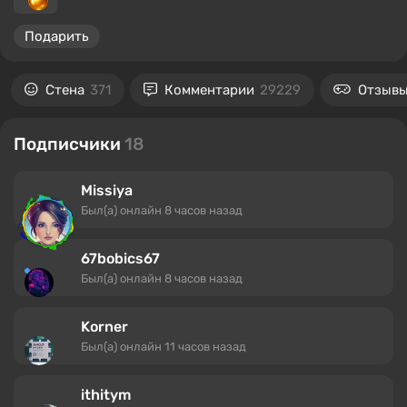
Подарить
Стена
371
Комментарии
29229
Отзывы
Подписчики
18
Missiya
Был(а) онлайн
8 часов назад
67bobics67
Был(а) онлайн
8 часов назад
Korner
Был(а) онлайн
11 часов назад
ithitym