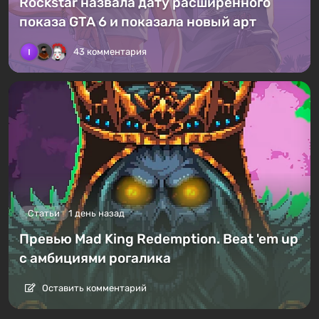
Rockstar назвала дату расширенного
показа GTA 6 и показала новый арт
43 комментария
Статьи
1 день назад
Превью Mad King Redemption. Beat 'em up
с амбициями рогалика
Оставить комментарий