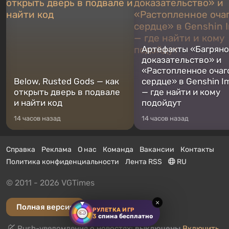
Артефакты «Багрян
доказательство» и
«Растопленное очаг
Below, Rusted Gods — как
сердце» в Genshin I
открыть дверь в подвале
— где найти и кому
и найти код
подойдут
14 часов назад
14 часов назад
Справка
Реклама
О нас
Команда
Вакансии
Контакты
Политика конфиденциальности
Лента RSS
RU
© 2011 - 2026 VGTimes
×
Полная версия
РУЛЕТКА ИГР
3
спина бесплатно
Push-уведомления о новостях:
выключены
Включить