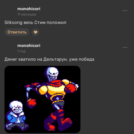
monohicori
11 месяцев
Silksong весь Стим положил
Ответить
monohicori
1 год
Денег хватило на Дельтарун, уже победа