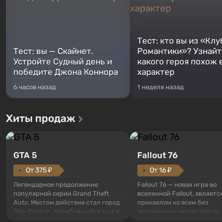
Тест: кто вы из «Клу
Тест: вы — Скайнет.
Романтики»? Узнайте
Устройте Судный день и
какого героя похож 
победите Джона Коннора
характер
6 часов назад
1 неделя назад
Хиты продаж
GTA 5
Fallout 76
От 375 ₽
От 16 ₽
Легендарное продолжение
Fallout 76 — новая игра во
популярной серии Grand Theft
вселенной Fallout, являетс
Auto. Местом действия стал город
приквелом ко всем без
Лос-Сантос, полюбившийся ещё в
исключения частям серии.
Grand Theft Auto: San Andreas .
События начинаются с Уб