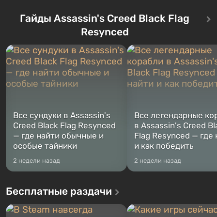
Впервые игра расскажет историю
76, первого среди построе
сразу трех персонажей: Майкла,
Гайды Assassin's Creed Black Flag
Оно же, по задумке специа
Тревора и Франклина, между
Vault-Tec, должно открыть
Resynced
которыми вы сможете
первым после того, как на
переключаться в любое время.
Америку упадут ядерные б
Жанр и...
Место действия Fallout...
Все сундуки в Assassin's
Все легендарные ко
Creed Black Flag Resynced
в Assassin's Creed Bl
— где найти обычные и
Flag Resynced — где
особые тайники
и как победить
2 недели назад
2 недели назад
Бесплатные раздачи