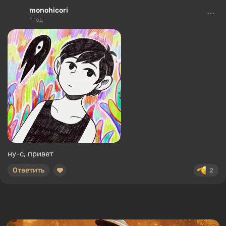
monohicori
1 год
ну-с, привет
Ответить
2