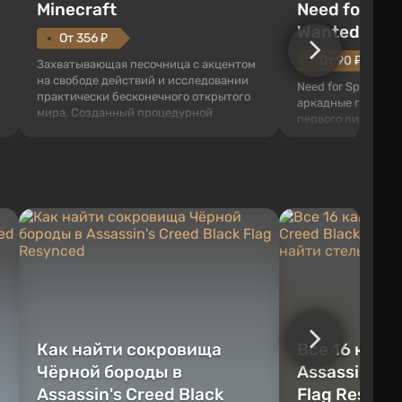
Minecraft
Need for Spe
Wanted (201
От 356 ₽
От 90 ₽
Захватывающая песочница с акцентом
на свободе действий и исследовании
Need for Speed: Mo
практически бесконечного открытого
аркадные гонки с 
мира. Созданный процедурной
первого лица. В э
генерацией, он наполнен трехмерными
ждет огромный го
блоками, которые можно
который открыт дл
перерабатывать и создавать
большое количест
предметы, инструменты, оружие, а
объектов, а также
также строить здания и механизмы.
которые готовы на
Игроку дана по...
нарушите правила 
Как найти сокровища
Все 16 камн
Чёрной бороды в
Assassin's C
Assassin's Creed Black
Flag Resync