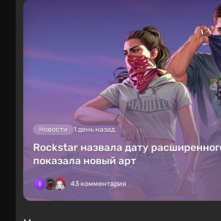
Новости
1 день назад
Rockstar назвала дату расширенного
показала новый арт
43 комментария