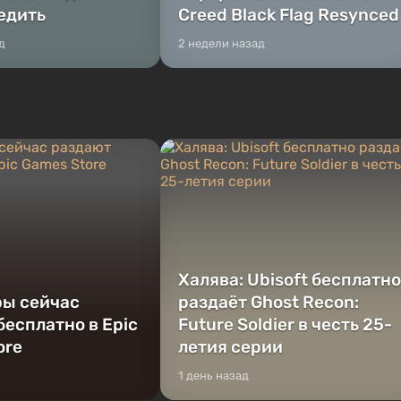
бедить
Creed Black Flag Resynced
д
2 недели назад
Халява: Ubisoft бесплатно
ры сейчас
раздаёт Ghost Recon:
бесплатно в Epic
Future Soldier в честь 25-
ore
летия серии
1 день назад