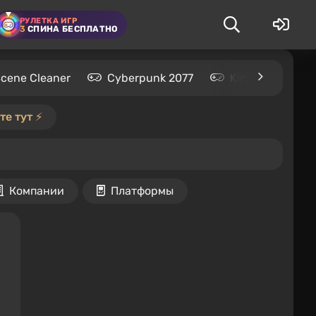
РУЛЕТКА ИГР
3
СПИНА БЕСПЛАТНО
Scene Cleaner
Cyberpunk 2077
Kingdom Come: 
е тут ⚡️
Компании
Платформы