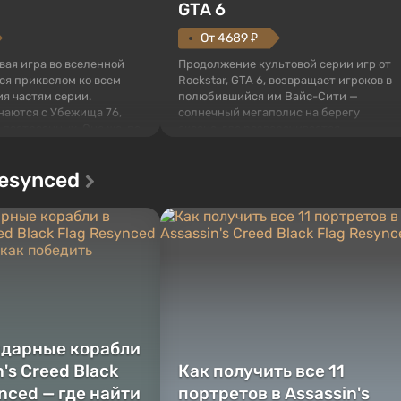
GTA 6
От 4689 ₽
овая игра во вселенной
Продолжение культовой серии игр от
тся приквелом ко всем
Rockstar, GTA 6, возвращает игроков в
я частям серии.
полюбившийся им Вайс-Сити —
наются с Убежища 76,
солнечный мегаполис на берегу
 построенных. Оно же, по
океана, где разворачивается
алистов Vault-Tec,
настоящий боевик в духе лучших
ься первым после того,
фильмов про мафию. В центре
Resynced
у упадут ядерные бомбы.
внимания Люсия и Джейсон — пара
 Fallout...
преступников, попавшая в серьезные
неприятности. И...
ндарные корабли
n's Creed Black
Как получить все 11
nced — где найти
портретов в Assassin's