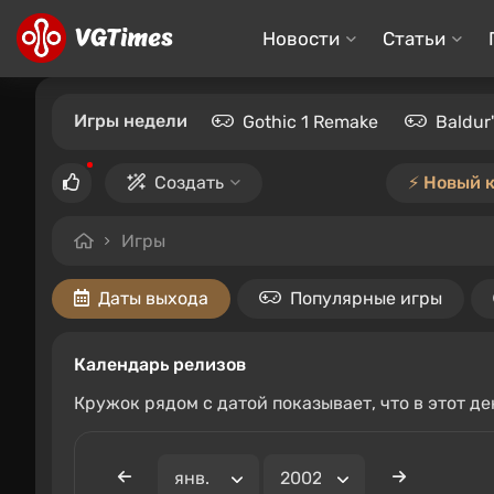
Новости
Статьи
Игры недели
Gothic 1 Remake
Baldur
Создать
⚡️ Новый 
Игры
Даты выхода
Популярные игры
Календарь релизов
Кружок рядом с датой показывает, что в этот д