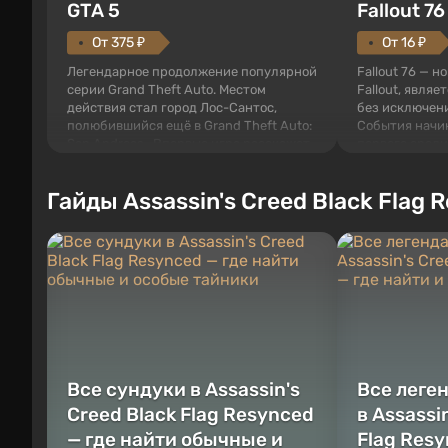
GTA 5
Fallout 76
От 375 ₽
От 16 ₽
Легендарное продолжение популярной
Fallout 76 — н
серии Grand Theft Auto. Местом
Fallout, являе
действия стал город Лос-Сантос,
без исключени
полюбившийся ещё в Grand Theft Auto:
События начи
San Andreas . Впервые игра расскажет
первого среди
историю сразу трех персонажей:
задумке специ
Майкла, Тревора и Франклина, между
должно открыт
Гайды Assassin's Creed Black Flag 
которыми вы сможете переключаться в
как на Америк
любое время. Жанр и...
Место действия
Все сундуки в Assassin's
Все леге
Creed Black Flag Resynced
в Assassi
— где найти обычные и
Flag Resy