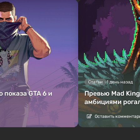
Статьи
1 день назад
 показа GTA 6 и
Превью Mad King 
амбициями рога
Оставить комментар