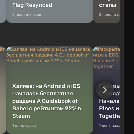
Flag Resynced
стелы
2 недели назад
2 недели назад
Халява: на Android и iOS
Раскрыта с
началась бесплатная
бесплатная 
раздача A Guidebook of
Началась р
Babel с рейтингом 92% в
Pines и We 
Steam
Together
1 день назад
1 день назад