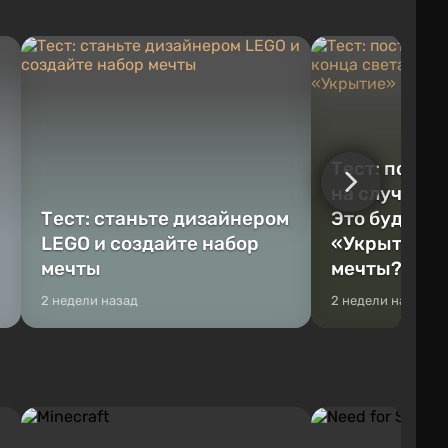
Тест: постр
на случай к
Тест: станьте дизайнером
Это будет Va
LEGO и создайте набор
«Укрытие» 
мечты
мечты?
2 недели назад
2 недели назад