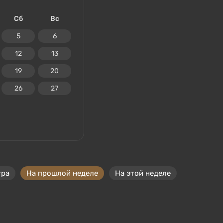
Сб
Вс
5
6
12
13
19
20
26
27
тра
На прошлой неделе
На этой неделе