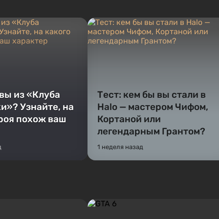
 вы из «Клуба
Тест: кем бы вы стали в
и»? Узнайте, на
Halo — мастером Чифом,
ероя похож ваш
Кортаной или
легендарным Грантом?
д
1 неделя назад