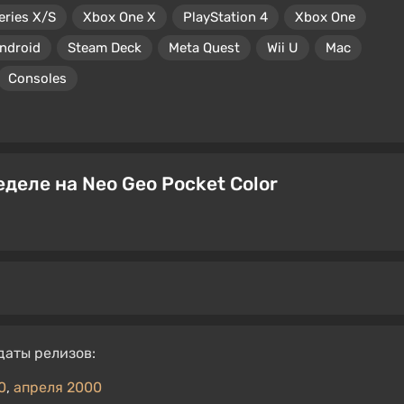
eries X/S
Xbox One X
PlayStation 4
Xbox One
ndroid
Steam Deck
Meta Quest
Wii U
Mac
Consoles
деле на Neo Geo Pocket Color
даты релизов:
0
,
апреля 2000