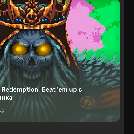
Redemption. Beat 'em up с
лика
ий