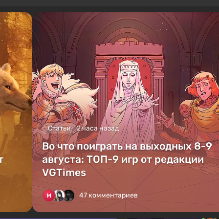
Статьи
2 часа назад
Во что поиграть на выходных 8-9
т
августа: ТОП-9 игр от редакции
VGTimes
47 комментариев