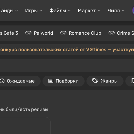
Гайды
Игры
Файлы
Маркет
Чилл
's Gate 3
Palworld
Romance Club
Crime 
конкурс пользовательских статей от VGTimes — участвуйт
Ожидаемые
Подборки
Жанры
ень были/есть релизы