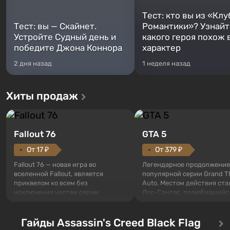
Тест: кто вы из «Клу
Тест: вы — Скайнет.
Романтики»? Узнайте
Устройте Судный день и
какого героя похож 
победите Джона Коннора
характер
2 дня назад
1 неделя назад
Хиты продаж
Fallout 76
GTA 5
От 17 ₽
От 379 ₽
Fallout 76 — новая игра во
Легендарное продолжение
вселенной Fallout, является
популярной серии Grand T
приквелом ко всем без
Auto. Местом действия ста
исключения частям серии.
Лос-Сантос, полюбившийс
События начинаются с Убежища
Grand Theft Auto: San Andre
76, первого среди построенных.
Впервые игра расскажет 
Оно же, по задумке специалистов
Гайды Assassin's Creed Black Flag
сразу трех персонажей: Ма
Vault-Tec, должно открыться
Тревора и Франклина, меж