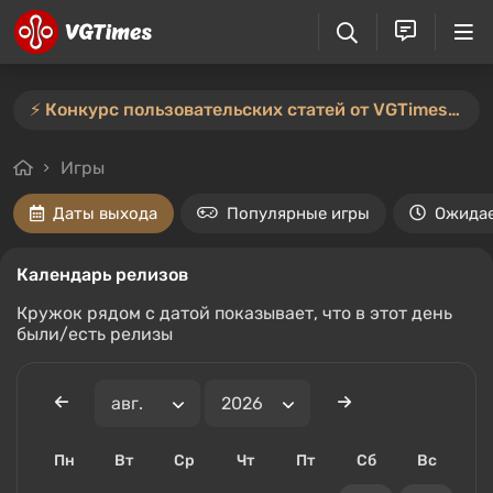
⚡️ Конкурс пользовательских статей от VGTimes продлён — участвуйте тут ⚡️
Игры
Даты выхода
Популярные игры
Ожида
Календарь релизов
Кружок рядом с датой показывает, что в этот день
были/есть релизы
Пн
Вт
Ср
Чт
Пт
Сб
Вс