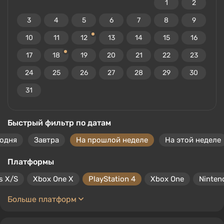
1
2
3
4
5
6
7
8
9
10
11
12
13
14
15
16
17
18
19
20
21
22
23
24
25
26
27
28
29
30
31
Быстрый фильтр по датам
годня
Завтра
На прошлой неделе
На этой неделе
Платформы
s X/S
Xbox One X
PlayStation 4
Xbox One
Ninten
Больше платформ