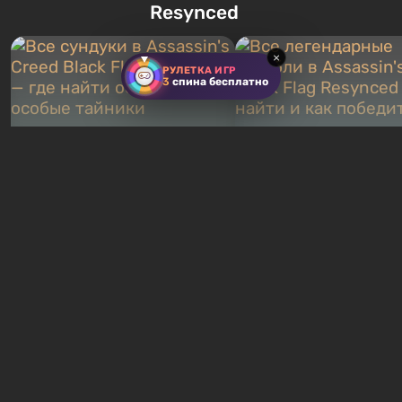
Resynced
первым после того, как на
которыми вы сможете
Америку упадут ядерные бомбы.
переключаться в любое вр
Место действия Fallout...
Жанр и...
×
РУЛЕТКА ИГР
3
спина бесплатно
Все сундуки в Assassin's
Все легендарные ко
Creed Black Flag Resynced
в Assassin's Creed Bl
— где найти обычные и
Flag Resynced — где
особые тайники
и как победить
2 недели назад
2 недели назад
Бесплатные раздачи