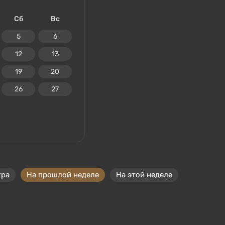
Сб
Вс
5
6
12
13
19
20
26
27
тра
На прошлой неделе
На этой неделе