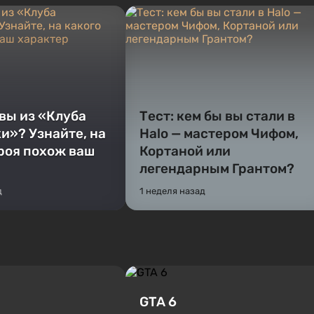
 вы из «Клуба
Тест: кем бы вы стали в
и»? Узнайте, на
Halo — мастером Чифом,
ероя похож ваш
Кортаной или
легендарным Грантом?
д
1 неделя назад
GTA 6