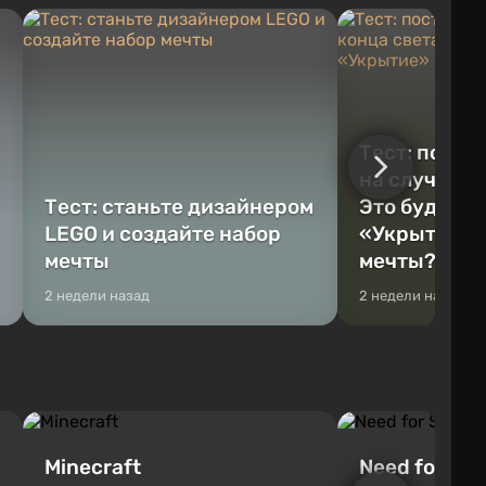
Тест: постр
на случай к
Тест: станьте дизайнером
Это будет Va
LEGO и создайте набор
«Укрытие» 
мечты
мечты?
2 недели назад
2 недели назад
Minecraft
Need for Spe