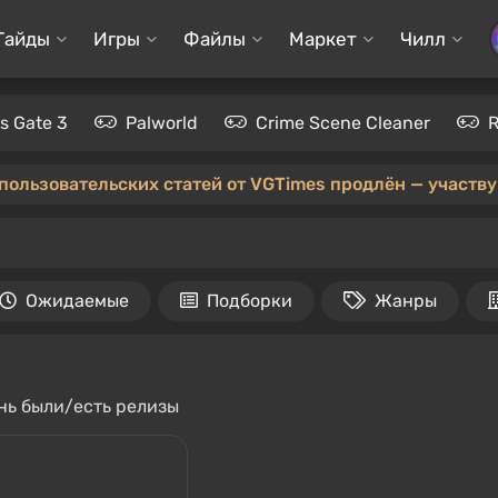
Гайды
Игры
Файлы
Маркет
Чилл
's Gate 3
Palworld
Crime Scene Cleaner
 пользовательских статей от VGTimes продлён — участвуй
Ожидаемые
Подборки
Жанры
ень были/есть релизы