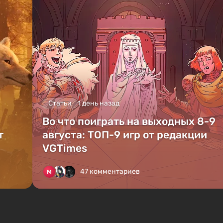
Статьи
1 день назад
Во что поиграть на выходных 8-9
т
августа: ТОП-9 игр от редакции
VGTimes
47 комментариев