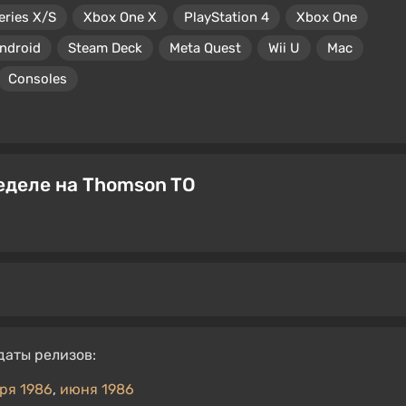
eries X/S
Xbox One X
PlayStation 4
Xbox One
ndroid
Steam Deck
Meta Quest
Wii U
Mac
Consoles
еделе на Thomson TO
даты релизов:
ря 1986
,
июня 1986