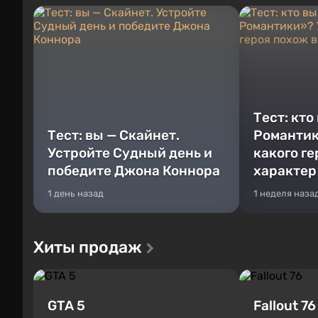
Тест: кто
Тест: вы — Скайнет.
Романтик
Устройте Судный день и
какого г
победите Джона Коннора
характер
1 день назад
1 неделя наза
Хиты продаж
GTA 5
Fallout 76