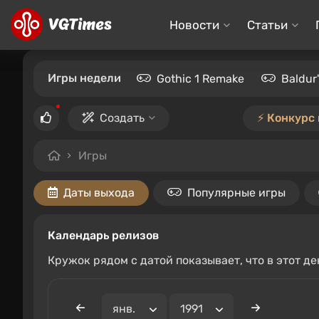
Новости
Статьи
Игры недели
Gothic 1 Remake
Baldur
Создать
⚡️ Конкурс
Игры
Даты выхода
Популярные игры
Календарь релизов
Кружок рядом с датой показывает, что в этот д