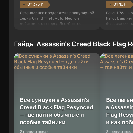
От 375 ₽
От 16 ₽
Легендарное продолжение популярной
Fallout 76 — н
серии Grand Theft Auto. Местом
Fallout, являе
действия стал город Лос-Сантос,
без исключени
полюбившийся ещё в Grand Theft Auto:
События начи
San Andreas . Впервые игра расскажет
первого среди
историю сразу трех персонажей:
задумке специ
Гайды Assassin's Creed Black Flag 
Майкла, Тревора и Франклина, между
должно открыт
которыми вы сможете переключаться в
как на Америк
любое время. Жанр и...
Место действия
Все сундуки в Assassin's
Все леге
Creed Black Flag Resynced
в Assassi
— где найти обычные и
Flag Resy
особые тайники
и как по
2 недели назад
2 недели наза