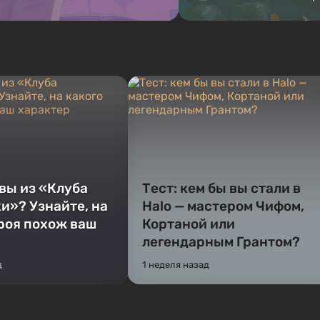
 вы из «Клуба
Тест: кем бы вы стали в
и»? Узнайте, на
Halo — мастером Чифом,
ероя похож ваш
Кортаной или
легендарным Грантом?
д
1 неделя назад