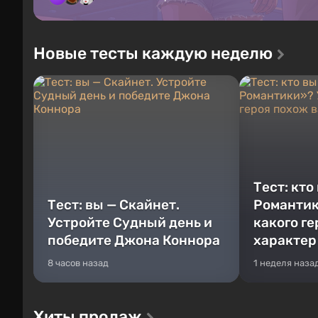
Новые тесты каждую неделю
Тест: кто
Тест: вы — Скайнет.
Романтик
Устройте Судный день и
какого г
победите Джона Коннора
характер
8 часов назад
1 неделя наза
Хиты продаж