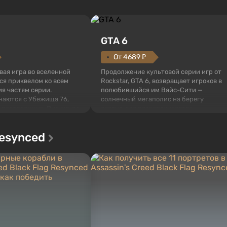
GTA 6
От 4689 ₽
овая игра во вселенной
Продолжение культовой серии игр от
тся приквелом ко всем
Rockstar, GTA 6, возвращает игроков в
я частям серии.
полюбившийся им Вайс-Сити —
наются с Убежища 76,
солнечный мегаполис на берегу
 построенных. Оно же, по
океана, где разворачивается
алистов Vault-Tec,
настоящий боевик в духе лучших
ься первым после того,
фильмов про мафию. В центре
Resynced
у упадут ядерные бомбы.
внимания Люсия и Джейсон — пара
 Fallout...
преступников, попавшая в серьезные
неприятности. И...