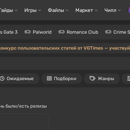
Гайды
Игры
Файлы
Маркет
Чилл
's Gate 3
Palworld
Romance Club
Crime 
конкурс пользовательских статей от VGTimes — участвуйт
Ожидаемые
Подборки
Жанры
ень были/есть релизы