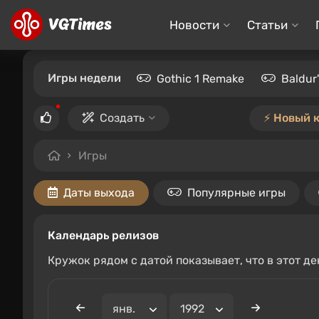
Новости
Статьи
Игры недели
Gothic 1 Remake
Baldur
Создать
⚡️ Новый 
Игры
Даты выхода
Популярные игры
Календарь релизов
Кружок рядом с датой показывает, что в этот д