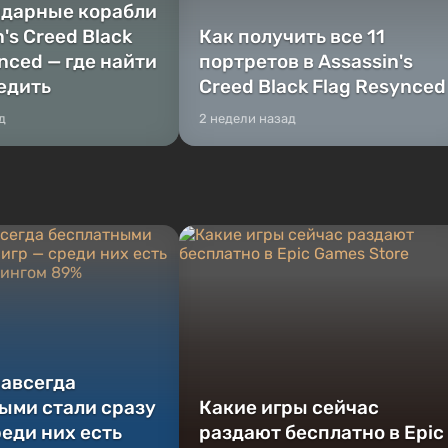
ндарные корабли
n's Creed Black
Как получить все 11
nced — где найти
портретов в Assassin's
бедить
Creed Black Flag Resynced
д
2 недели назад
навсегда
ыми стали сразу
Какие игры сейчас
реди них есть
раздают бесплатно в Epic