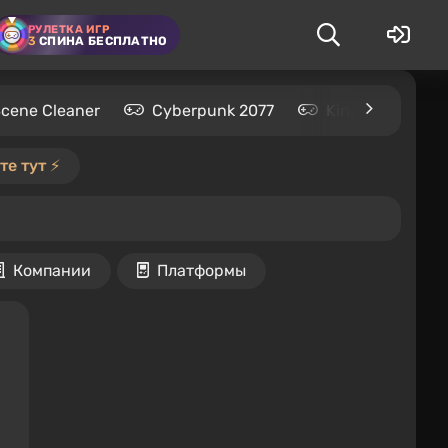
РУЛЕТКА ИГР
3
СПИНА БЕСПЛАТНО
Scene Cleaner
Cyberpunk 2077
Kingdom Come: 
е тут ⚡️
Компании
Платформы