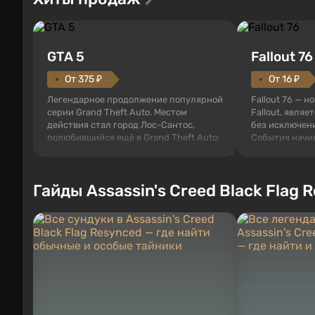
GTA 5
Fallout 76
От 375 ₽
От 16 ₽
Легендарное продолжение популярной
Fallout 76 — н
серии Grand Theft Auto. Местом
Fallout, являе
действия стал город Лос-Сантос,
без исключени
полюбившийся ещё в Grand Theft Auto:
События начи
San Andreas . Впервые игра расскажет
первого среди
историю сразу трех персонажей:
задумке специ
Майкла, Тревора и Франклина, между
должно открыт
Гайды Assassin's Creed Black Flag 
которыми вы сможете переключаться в
как на Америк
любое время. Жанр и...
Место действия