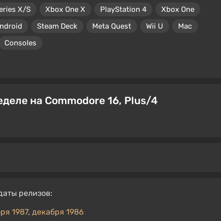
eries X/S
Xbox One X
PlayStation 4
Xbox One
ndroid
Steam Deck
Meta Quest
Wii U
Mac
Consoles
деле на Commodore 16, Plus/4
даты релизов:
ря 1987
,
декабря 1986