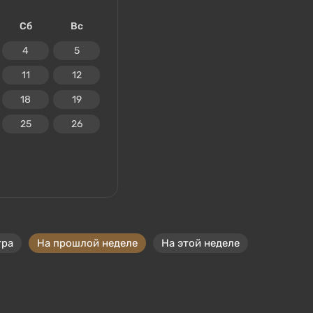
Сб
Вс
4
5
11
12
18
19
25
26
тра
На прошлой неделе
На этой неделе