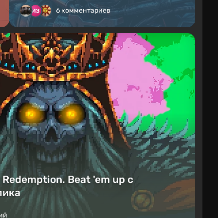
6 комментариев
Redemption. Beat 'em up с
лика
ий