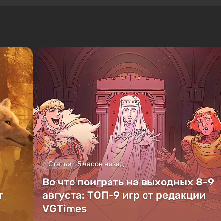
Статьи
5 часов назад
Во что поиграть на выходных 8-9
т
августа: ТОП-9 игр от редакции
VGTimes