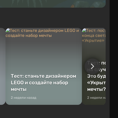
Тест: постр
на случай к
Тест: станьте дизайнером
Это будет Va
LEGO и создайте набор
«Укрытие» 
мечты
мечты?
2 недели назад
2 недели назад