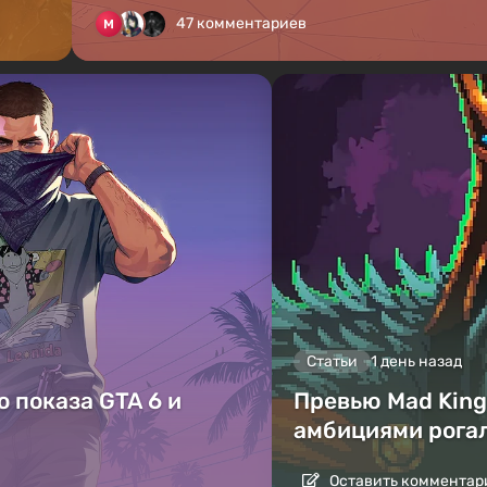
47 комментариев
Статьи
1 день назад
 показа GTA 6 и
Превью Mad King 
амбициями рога
Оставить комментар