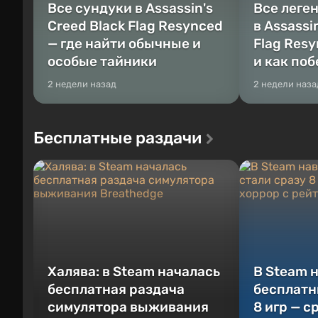
Все сундуки в Assassin's
Все леге
Creed Black Flag Resynced
в Assassi
— где найти обычные и
Flag Resy
особые тайники
и как по
2 недели назад
2 недели наза
Бесплатные раздачи
Халява: в Steam началась
В Steam 
бесплатная раздача
бесплатн
симулятора выживания
8 игр — с