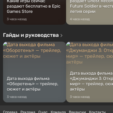
Какие игры сейчас
раздаёт Ghost Recon
раздают бесплатно в Epic
Future Soldier в чест
Games Store
летия серии
3 часа назад
4 часа назад
Гайды и руководства
Дата выхода фильма
Дата выхода фильма
«Джуманджи 3: Отк
«Оборотень» — трейлер,
мир» — трейлер, сю
сюжет и актёры
актёры
3 часа назад
3 часа назад
Справка
Реклама
О нас
Команда
Вакансии
Контакты