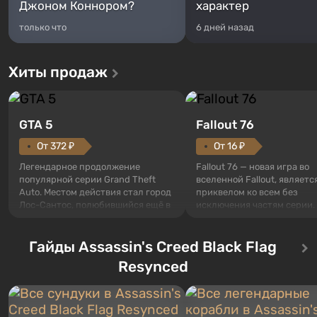
Джоном Коннором?
характер
только что
6 дней назад
Хиты продаж
GTA 5
Fallout 76
От 372 ₽
От 16 ₽
Легендарное продолжение
Fallout 76 — новая игра во
популярной серии Grand Theft
вселенной Fallout, являетс
Auto. Местом действия стал город
приквелом ко всем без
Лос-Сантос, полюбившийся ещё в
исключения частям серии.
Grand Theft Auto: San Andreas .
События начинаются с Уб
Впервые игра расскажет историю
76, первого среди построе
сразу трех персонажей: Майкла,
Гайды Assassin's Creed Black Flag
Оно же, по задумке специа
Тревора и Франклина, между
Vault-Tec, должно открыть
Resynced
которыми вы сможете
первым после того, как на
переключаться в любое время.
Америку упадут ядерные б
Жанр и...
Место действия Fallout...