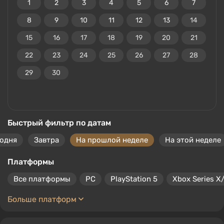
1
2
3
4
5
6
7
8
9
10
11
12
13
14
15
16
17
18
19
20
21
22
23
24
25
26
27
28
29
30
Быстрый фильтр по датам
годня
Завтра
На прошлой неделе
На этой неделе
Платформы
Все платформы
PC
PlayStation 5
Xbox Series X
Больше платформ