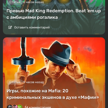
Статьи
6 часов назад
Превью Mad King Redemption. Beat 'em up
с амбициями рогалика
Оставить комментарий
Статьи
9 часов назад
Игры, похожие на Mafia: 20
криминальных экшенов в духе «Мафии»
14 комментариев