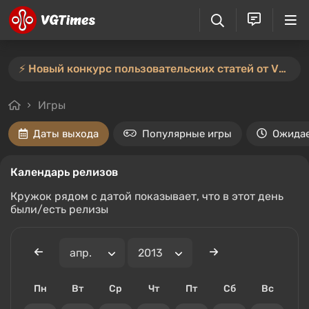
⚡️ Новый конкурс пользовательских статей от VGTimes — участвуйте тут ⚡️
Игры
Даты выхода
Популярные игры
Ожида
Календарь релизов
Кружок рядом с датой показывает, что в этот день
были/есть релизы
Пн
Вт
Ср
Чт
Пт
Сб
Вс