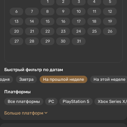
1
2
3
4
5
6
7
8
9
10
11
12
13
14
15
16
17
18
19
20
21
22
23
24
25
26
27
28
29
30
31
Быстрый фильтр по датам
годня
Завтра
На прошлой неделе
На этой неделе
Платформы
Все платформы
PC
PlayStation 5
Xbox Series X
Больше платформ