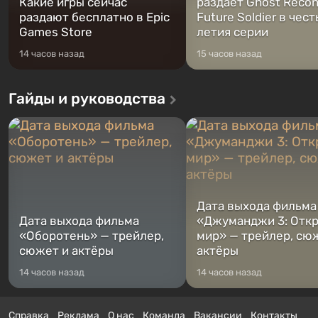
Какие игры сейчас
раздаёт Ghost Recon
раздают бесплатно в Epic
Future Soldier в чест
Games Store
летия серии
14 часов назад
15 часов назад
Гайды и руководства
Дата выхода фильма
Дата выхода фильма
«Джуманджи 3: Отк
«Оборотень» — трейлер,
мир» — трейлер, сю
сюжет и актёры
актёры
14 часов назад
14 часов назад
Справка
Реклама
О нас
Команда
Вакансии
Контакты