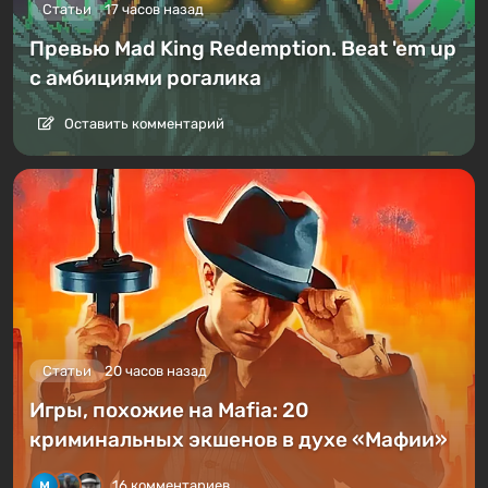
Статьи
17 часов назад
Превью Mad King Redemption. Beat 'em up
с амбициями рогалика
Оставить комментарий
Статьи
20 часов назад
Игры, похожие на Mafia: 20
криминальных экшенов в духе «Мафии»
16 комментариев