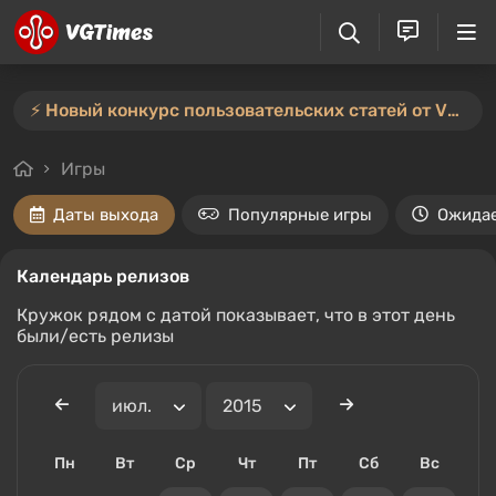
⚡️ Новый конкурс пользовательских статей от VGTimes — участвуйте тут ⚡️
Игры
Даты выхода
Популярные игры
Ожида
Календарь релизов
Кружок рядом с датой показывает, что в этот день
были/есть релизы
Пн
Вт
Ср
Чт
Пт
Сб
Вс