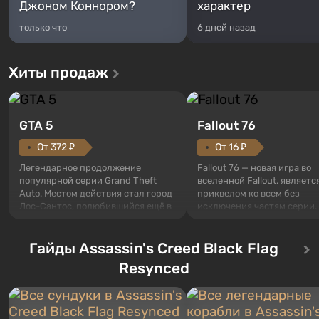
Джоном Коннором?
характер
только что
6 дней назад
Хиты продаж
GTA 5
Fallout 76
От 372 ₽
От 16 ₽
Легендарное продолжение
Fallout 76 — новая игра во
популярной серии Grand Theft
вселенной Fallout, являетс
Auto. Местом действия стал город
приквелом ко всем без
Лос-Сантос, полюбившийся ещё в
исключения частям серии.
Grand Theft Auto: San Andreas .
События начинаются с Уб
Впервые игра расскажет историю
76, первого среди построе
сразу трех персонажей: Майкла,
Гайды Assassin's Creed Black Flag
Оно же, по задумке специа
Тревора и Франклина, между
Vault-Tec, должно открыть
Resynced
которыми вы сможете
первым после того, как на
переключаться в любое время.
Америку упадут ядерные б
Жанр и...
Место действия Fallout...