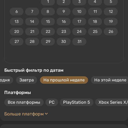
1
2
3
4
5
6
7
8
9
10
11
12
13
14
15
16
17
18
19
20
21
22
23
24
25
26
27
28
29
30
31
Быстрый фильтр по датам
годня
Завтра
На прошлой неделе
На этой неделе
Платформы
Все платформы
PC
PlayStation 5
Xbox Series X
Больше платформ