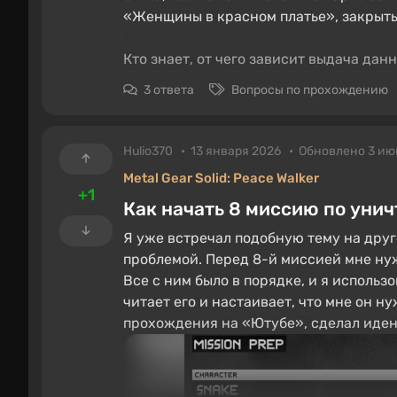
«Женщины в красном платье», закрыты
Кто знает, от чего зависит выдача дан
3 ответа
Вопросы по прохождению
Hulio370
13 января 2026
Обновлено 3 ию
Metal Gear Solid: Peace Walker
+1
Как начать 8 миссию по уни
Я уже встречал подобную тему на друго
проблемой. Перед 8-й миссией мне ну
Все с ним было в порядке, и я использо
читает его и настаивает, что мне он н
прохождения на «Ютубе», сделал идент