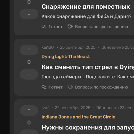
0
Снаряжение для поместных
Какое снаряжение для Феба и Дария?
1 ответ
Вопросы по прохождению
kai130
25 сентября 2025
Обновлено 25 с
Dying Light: The Beast
0
Как сменить тип стрел в Dyin
Господа геймеры... Подскажите. Как см
1 ответ
Вопросы по прохождению
ivaf
22 сентября 2025
Обновлено 23 сен
Indiana Jones and the Great Circle
0
Нужны сохранения для запу