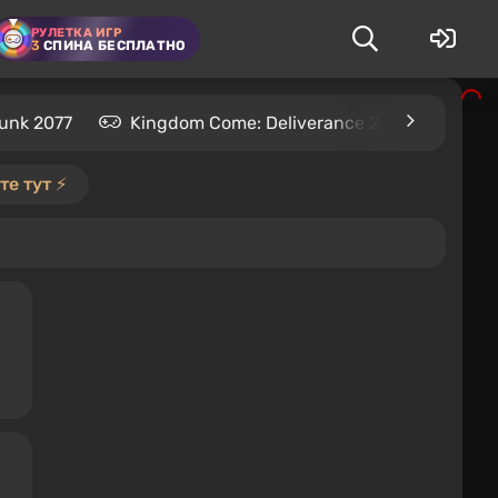
РУЛЕТКА ИГР
3
СПИНА БЕСПЛАТНО
unk 2077
Kingdom Come: Deliverance 2
S.T.A.L
е тут ⚡️