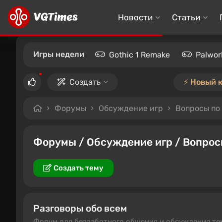
Новости
Статьи
Игры недели
Gothic 1 Remake
Palwor
Создать
⚡️ Новый 
Форумы
Обсуждение игр
Вопросы по
Форумы / Обсуждение игр / Вопро
Создать тему
Разговоры обо всем
Форум для беззаботного общения и обсуждения те