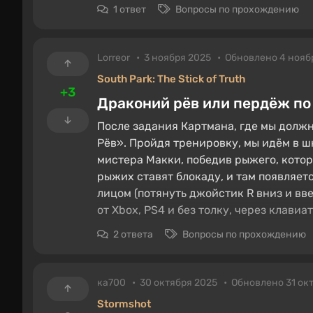
1 ответ
Вопросы по прохождению
Lorreor
3 ноября 2025
Обновлено 4 нояб
South Park: The Stick of Truth
+3
Драконий рёв или пердёж по 
После задания Картмана, где мы должн
Рёв». Пройдя тренировку, мы идём в ш
мистера Макки, победив рыжего, которы
рыжих ставят блокаду, и там появляетс
лицом (потянуть джойстик R вниз и вв
от Xbox, PS4 и без толку, через клавиа
2 ответа
Вопросы по прохождению
ка700
30 октября 2025
Обновлено 31 ок
Stormshot