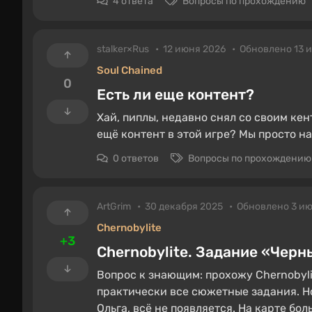
4 ответа
Вопросы по прохождению
stalker×Rus
12 июня 2026
Обновлено 13 
Soul Chained
0
Есть ли еще контент?
Хай, пиплы, недавно снял со своим кен
ещё контент в этой игре? Мы просто н
0 ответов
Вопросы по прохождению
ArtGrim
30 декабря 2025
Обновлено 3 ию
Chernobylite
+3
Chernobylite. Задание «Черн
Вопрос к знающим: прохожу Chernobyli
практически все сюжетные задания. Н
Ольга, всё не появляется. На карте бо