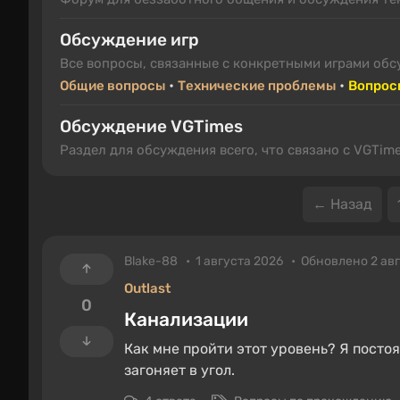
Обсуждение игр
Все вопросы, связанные с конкретными играми обс
•
•
Общие вопросы
Технические проблемы
Вопрос
Обсуждение VGTimes
Раздел для обсуждения всего, что связано с VGTim
← Назад
Blake-88
1 августа 2026
Обновлено 2 ав
Outlast
0
Канализации
Как мне пройти этот уровень? Я постоя
загоняет в угол.