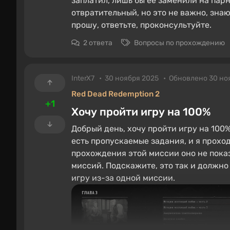
заплатил, лишь бы ее заменили на пар
отвратительный, но это не важно, знаю,
прошу, ответьте, проконсультуйте.
2 ответа
Вопросы по прохождению
InterX7
30 ноября 2025
Обновлено 30 но
Red Dead Redemption 2
+1
Хочу пройти игру на 100%
Добрый день, хочу пройти игру на 100%
есть пропускаемые задания, и я прохо
прохождения этой миссии оно не пока
миссий. Подскажите, это так и должно 
игру из-за одной миссии.