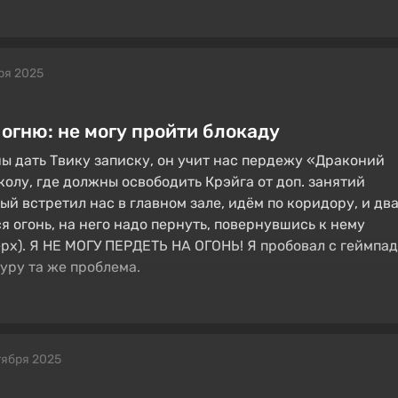
ря 2025
огню: не могу пройти блокаду
ы дать Твику записку, он учит нас пердежу «Драконий
колу, где должны освободить Крэйга от доп. занятий
й встретил нас в главном зале, идём по коридору, и дв
я огонь, на него надо пернуть, повернувшись к нему
ерх). Я НЕ МОГУ ПЕРДЕТЬ НА ОГОНЬ! Я пробовал с геймпа
туру та же проблема.
тября 2025