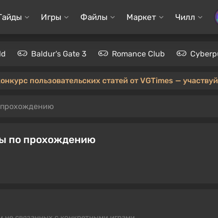
Гайды
Игры
Файлы
Маркет
Чилл
ld
Baldur's Gate 3
Romance Club
Cyberp
конкурс пользовательских статей от VGTimes — участвуйт
 прохождению
сы по прохождению
м не связанных с конкретными играми