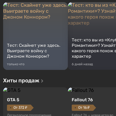
Тест: кто вы из «Клу
Тест: Скайнет уже здесь.
Романтики»? Узнайте
Выиграете войну с
какого героя похож 
Джоном Коннором?
характер
только что
6 дней назад
Хиты продаж
GTA 5
Fallout 76
От 372 ₽
От 16 ₽
Легендарное продолжение
Fallout 76 — новая игра во