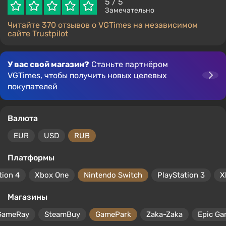
5
/ 5
Замечательно
Читайте 370 отзывов о VGTimes на независимом
сайте Trustpilot
У вас свой магазин?
Станьте партнёром
VGTimes, чтобы получить новых целевых
покупателей
Валюта
EUR
USD
RUB
Платформы
tion 4
Xbox One
Nintendo Switch
PlayStation 3
X
Магазины
GameRay
SteamBuy
GamePark
Zaka-Zaka
Epic Ga