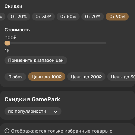
Скидки
%
От 20%
От 30%
От 50%
От 70%
От 90%
Стоимость
100₽
1₽
Применить диапазон цен
Любая
Цены до 100₽
Цены до 200₽
Цены до 3
Скидки в GamePark
Отображаются только избранные товары с