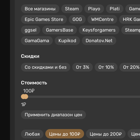
Все магазины
Steam
Playo
Plati
Gam
Epic Games Store
GOG
WMCentre
HRK Ga
ggsel
GamersBase
Keysforgamers
Steam
GamaGama
Kupikod
Donatov.Net
Скидки
Со скидками и без
От 3%
От 10%
От 20%
Стоимость
100₽
1₽
Применить диапазон цен
Любая
Цены до 100₽
Цены до 200₽
Цен