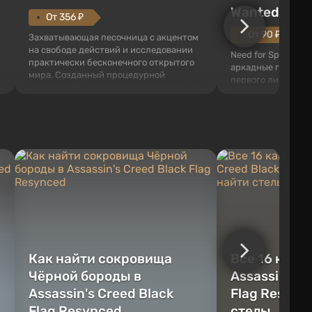
Wanted (201
От 356 ₽
От 90 ₽
Захватывающая песочница с акцентом
на свободе действий и исследовании
Need for Speed: Mo
практически бесконечного открытого
аркадные гонки с 
мира. Созданный процедурной
первого лица. В э
генерацией, он наполнен трехмерными
ждет огромный го
блоками, которые можно
который открыт дл
перерабатывать и создавать
большое количест
предметы, инструменты, оружие, а
объектов, а также
также строить здания и механизмы.
которые готовы на
Игроку дана по...
нарушите правила 
Как найти сокровища
Все 16 камн
Чёрной бороды в
Assassin's C
Assassin's Creed Black
Flag Resync
Flag Resynced
стелы