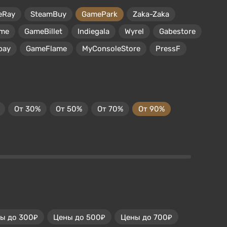
eRay
SteamBuy
GamePark
Zaka-Zaka
me
GameBillet
Indiegala
Wyrel
Gabestore
pay
GameFlame
MyConsoleStore
PressF
От 30%
От 50%
От 70%
От 90%
ы до 300₽
Цены до 500₽
Цены до 700₽