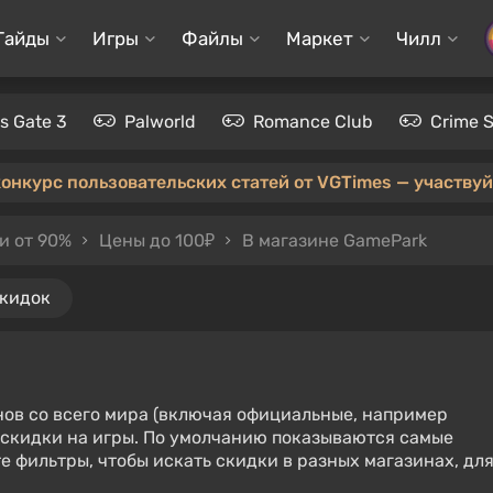
Гайды
Игры
Файлы
Маркет
Чилл
's Gate 3
Palworld
Romance Club
Crime 
конкурс пользовательских статей от VGTimes — участвуйт
и от 90%
Цены до 100₽
В магазине GamePark
скидок
нов со всего мира (включая официальные, например
е скидки на игры. По умолчанию показываются самые
е фильтры, чтобы искать скидки в разных магазинах, дл