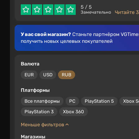
5
/ 5
Читайте 3
Замечательно
У вас свой магазин?
Станьте партнёром VGTimes
получить новых целевых покупателей
Валюта
EUR
USD
RUB
Платформы
Все платформы
PC
PlayStation 5
Xbox S
PlayStation 3
Xbox 360
Меньше фильтров
Магазины