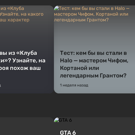
 вы из «Клуба
Тест: кем бы вы стали в
и»? Узнайте, на
Halo — мастером Чифом,
ероя похож ваш
Кортаной или
легендарным Грантом?
д
1 неделя назад
GTA 6