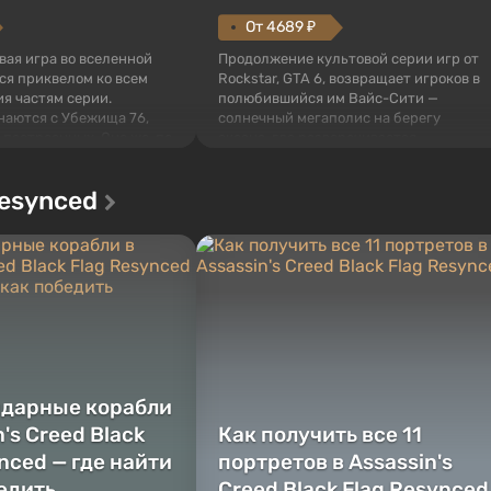
От 4689 ₽
овая игра во вселенной
Продолжение культовой серии игр от
тся приквелом ко всем
Rockstar, GTA 6, возвращает игроков в
я частям серии.
полюбившийся им Вайс-Сити —
наются с Убежища 76,
солнечный мегаполис на берегу
 построенных. Оно же, по
океана, где разворачивается
алистов Vault-Tec,
настоящий боевик в духе лучших
ься первым после того,
фильмов про мафию. В центре
Resynced
у упадут ядерные бомбы.
внимания Люсия и Джейсон — пара
 Fallout...
преступников, попавшая в серьезные
неприятности. И...
ндарные корабли
n's Creed Black
Как получить все 11
nced — где найти
портретов в Assassin's
бедить
Creed Black Flag Resynced