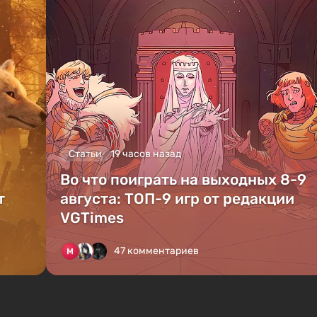
Статьи
19 часов назад
Во что поиграть на выходных 8-9
т
августа: ТОП-9 игр от редакции
VGTimes
47 комментариев