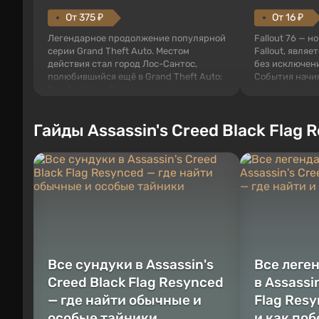
От 375 ₽
От 16 ₽
Легендарное продолжение популярной
Fallout 76 — н
серии Grand Theft Auto. Местом
Fallout, являе
действия стал город Лос-Сантос,
без исключени
полюбившийся ещё в Grand Theft Auto:
События начи
San Andreas . Впервые игра расскажет
первого среди
историю сразу трех персонажей:
задумке специ
Майкла, Тревора и Франклина, между
должно открыт
Гайды Assassin's Creed Black Flag 
которыми вы сможете переключаться в
как на Америк
любое время. Жанр и...
Место действия
Все сундуки в Assassin's
Все леге
Creed Black Flag Resynced
в Assassi
— где найти обычные и
Flag Resy
особые тайники
и как по