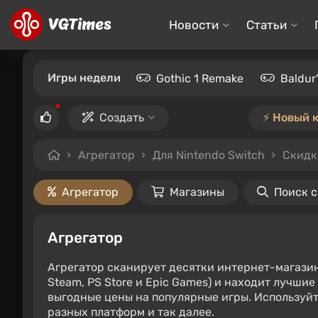
Новости
Статьи
Игры недели
Gothic 1 Remake
Baldur
Создать
⚡️ Новый 
Агрегатор
Для Nintendo Switch
Скидк
Агрегатор
Магазины
Поиск 
Агрегатор
Агрегатор сканирует десятки интернет-магази
Steam, PS Store и Epic Games) и находит лучши
выгодные цены на популярные игры. Используйт
разных платформ и так далее.