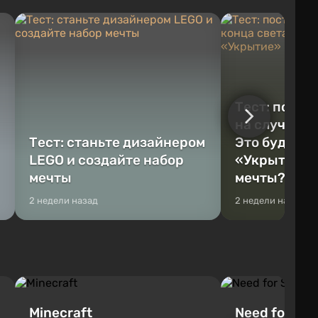
Тест: постр
на случай к
Тест: станьте дизайнером
Это будет Va
LEGO и создайте набор
«Укрытие» 
мечты
мечты?
2 недели назад
2 недели назад
Minecraft
Need for Spe