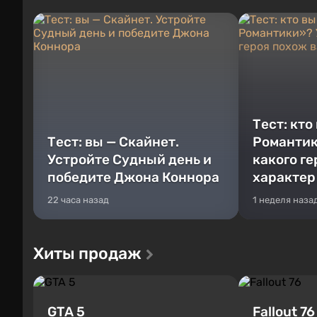
Тест: кто
Тест: вы — Скайнет.
Романтик
Устройте Судный день и
какого г
победите Джона Коннора
характер
22 часа назад
1 неделя наза
Хиты продаж
GTA 5
Fallout 76