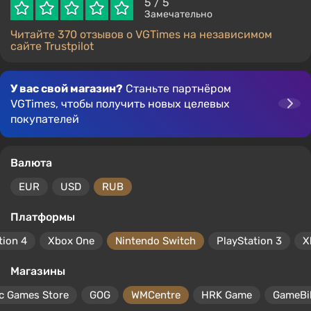
5
/ 5
Замечательно
Читайте 370 отзывов о VGTimes на независимом
сайте Trustpilot
У вас свой магазин?
Станьте партнёром
VGTimes, чтобы получить новых целевых
покупателей
Валюта
EUR
USD
RUB
Платформы
tion 4
Xbox One
Nintendo Switch
PlayStation 3
X
Магазины
c Games Store
GOG
WMCentre
HRK Game
GameBil