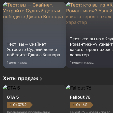
Тест: кто вы из «Клу
Тест: вы — Скайнет.
Романтики»? Узнайте
Устройте Судный день и
какого героя похож 
победите Джона Коннора
характер
1 день назад
1 неделя назад
Хиты продаж
GTA 5
Fallout 76
От 375 ₽
От 16 ₽
Легендарное продолжение
Fallout 76 — новая игра во