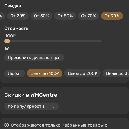
Скидки
%
От 20%
От 30%
От 50%
От 70%
От 90%
Стоимость
100₽
1₽
Применить диапазон цен
Любая
Цены до 100₽
Цены до 200₽
Цены до 3
Скидки в WMCentre
Отображаются только избранные товары с