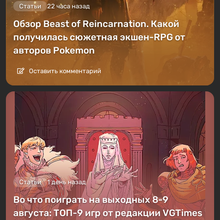
Статьи
22 часа назад
Обзор Beast of Reincarnation. Какой
получилась сюжетная экшен-RPG от
авторов Pokemon
Оставить комментарий
Статьи
1 день назад
Во что поиграть на выходных 8-9
августа: ТОП-9 игр от редакции VGTimes