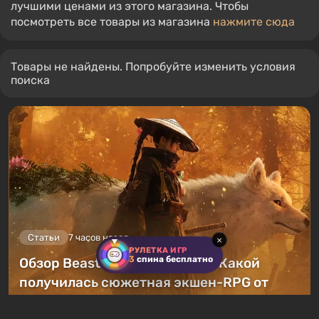
лучшими ценами из этого магазина. Чтобы
посмотреть все товары из магазина
нажмите сюда
Товары не найдены. Попробуйте изменить условия
поиска
Статьи
7 часов назад
×
РУЛЕТКА ИГР
3
спина бесплатно
Обзор Beast of Reincarnation. Какой
получилась сюжетная экшен-RPG от
авторов Pokemon