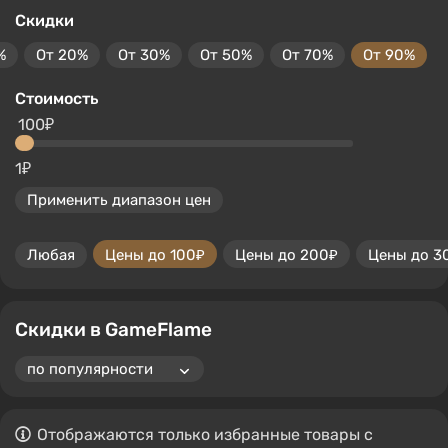
Скидки
%
От 20%
От 30%
От 50%
От 70%
От 90%
Стоимость
100₽
1₽
Применить диапазон цен
Любая
Цены до 100₽
Цены до 200₽
Цены до 3
Скидки в GameFlame
Отображаются только избранные товары с