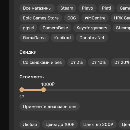
Все магазины
Steam
Playo
Plati
Gam
Epic Games Store
GOG
WMCentre
HRK Ga
ggsel
GamersBase
Keysforgamers
Steam
GamaGama
Kupikod
Donatov.Net
Скидки
Со скидками и без
От 3%
От 10%
От 20%
Стоимость
1000₽
1₽
Применить диапазон цен
Любая
Цены до 100₽
Цены до 200₽
Цен