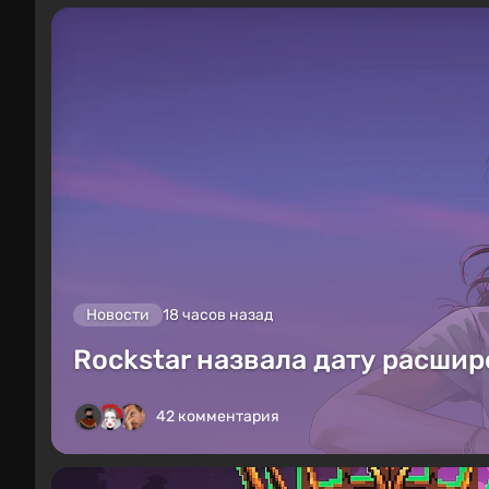
Новости
18 часов назад
Rockstar назвала дату расшир
42 комментария