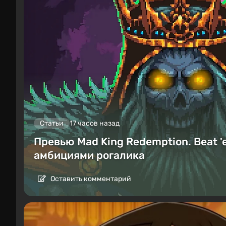
Статьи
17 часов назад
Превью Mad King Redemption. Beat '
амбициями рогалика
Оставить комментарий