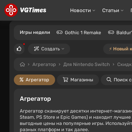
Новости
Статьи
Игры недели
Gothic 1 Remake
Baldur
Создать
⚡️ Новый 
Агрегатор
Для Nintendo Switch
Скидк
Агрегатор
Магазины
Поиск 
Агрегатор
Агрегатор сканирует десятки интернет-магази
Steam, PS Store и Epic Games) и находит лучши
выгодные цены на популярные игры. Используйт
разных платформ и так далее.