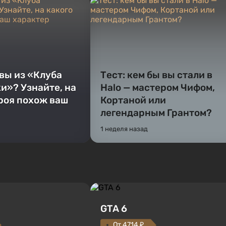
 вы из «Клуба
Тест: кем бы вы стали в
и»? Узнайте, на
Halo — мастером Чифом,
ероя похож ваш
Кортаной или
легендарным Грантом?
1 неделя назад
GTA 6
От 4714 ₽