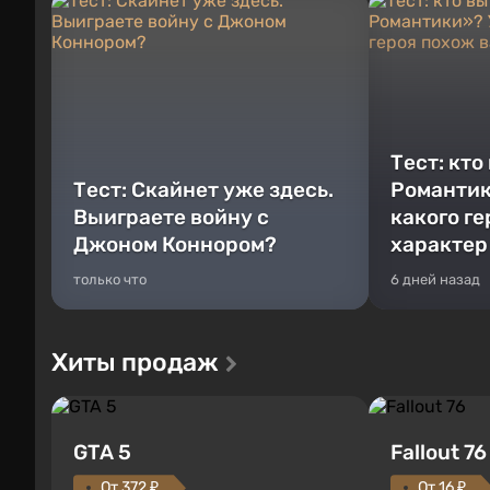
Тест: кто
Тест: Скайнет уже здесь.
Романтик
Выиграете войну с
какого г
Джоном Коннором?
характер
только что
6 дней назад
Хиты продаж
GTA 5
Fallout 76
От 372 ₽
От 16 ₽