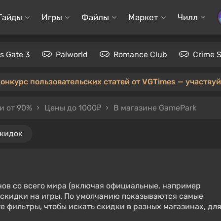
Гайды
Игры
Файлы
Маркет
Чилл
's Gate 3
Palworld
Romance Club
Crime 
конкурс пользовательских статей от VGTimes — участвуйт
и от 90%
Цены до 1000₽
В магазине GamePark
скидок
нов со всего мира (включая официальные, например
е скидки на игры. По умолчанию показываются самые
е фильтры, чтобы искать скидки в разных магазинах, дл