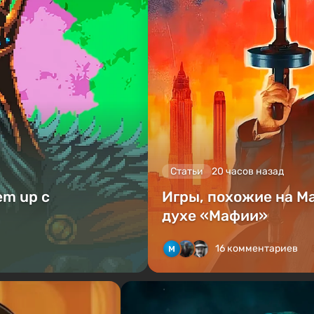
Статьи
20 часов назад
em up с
Игры, похожие на M
духе «Мафии»
16 комментариев