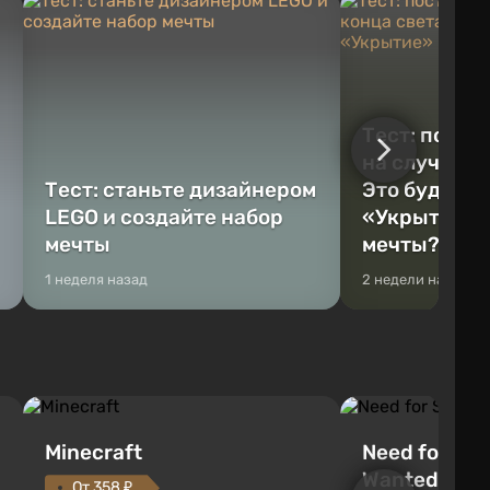
Тест: постр
на случай к
Тест: станьте дизайнером
Это будет Va
LEGO и создайте набор
«Укрытие» 
мечты
мечты?
1 неделя назад
2 недели назад
Minecraft
Need for Spe
Wanted (201
От 358 ₽