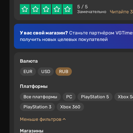
5
/ 5
Читайте 3
Замечательно
У вас свой магазин?
Станьте партнёром VGTimes
получить новых целевых покупателей
Валюта
EUR
USD
RUB
Платформы
Все платформы
PC
PlayStation 5
Xbox S
PlayStation 3
Xbox 360
Меньше фильтров
Магазины