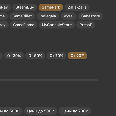
eRay
SteamBuy
GamePark
Zaka-Zaka
me
GameBillet
Indiegala
Wyrel
Gabestore
pay
GameFlame
MyConsoleStore
PressF
От 30%
От 50%
От 70%
От 90%
ы до 300₽
Цены до 500₽
Цены до 700₽