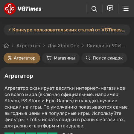
⚡️ Конкурс пользовательских статей от VGTimes продлён — участвуйте тут ⚡️
Агрегатор
Для Xbox One
Скидки от 90%
Це
Агрегатор
Магазины
Поиск скидок
Агрегатор
Агрегатор сканирует десятки интернет-магазинов
со всего мира (включая официальные, например
Steam, PS Store и Epic Games) и находит лучшие
скидки на игры. По умолчанию показываются самые
выгодные цены на популярные игры. Используйте
фильтры, чтобы искать скидки в разных магазинах,
для разных платформ и так далее.