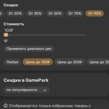
Скидки
%
От 20%
От 30%
От 50%
От 70%
От 90%
Стоимость
100₽
1₽
Применить диапазон цен
Любая
Цены до 100₽
Цены до 200₽
Цены до 3
Скидки в GamePark
Отображаются только избранные товары с