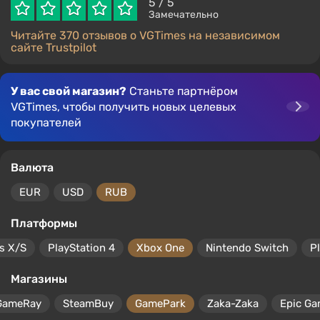
5
/ 5
Замечательно
Читайте 370 отзывов о VGTimes на независимом
сайте Trustpilot
У вас свой магазин?
Станьте партнёром
VGTimes, чтобы получить новых целевых
покупателей
Валюта
EUR
USD
RUB
Платформы
s X/S
PlayStation 4
Xbox One
Nintendo Switch
P
Магазины
GameRay
SteamBuy
GamePark
Zaka-Zaka
Epic Ga