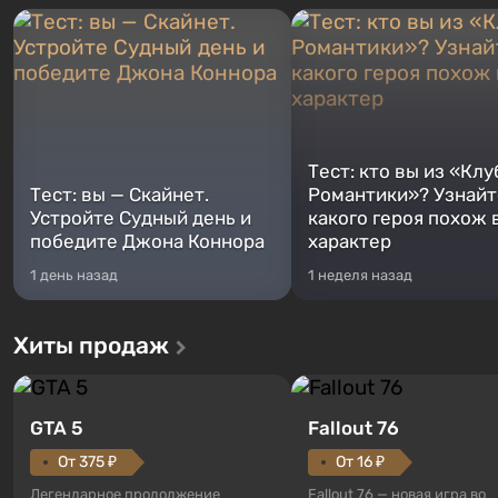
Тест: кто вы из «Клу
Тест: вы — Скайнет.
Романтики»? Узнайте
Устройте Судный день и
какого героя похож 
победите Джона Коннора
характер
1 день назад
1 неделя назад
Хиты продаж
GTA 5
Fallout 76
От 375 ₽
От 16 ₽
Легендарное продолжение
Fallout 76 — новая игра во