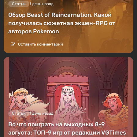
Статьи
1 день назад
Обзор Beast of Reincarnation. Какой
получилась сюжетная экшен-RPG от
авторов Pokemon
Оставить комментарий
Статьи
1 день назад
Во что поиграть на выходных 8-9
августа: ТОП-9 игр от редакции VGTimes