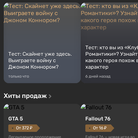
Тест: кто вы из «Клу
Тест: Скайнет уже здесь.
Романтики»? Узнайте
Выиграете войну с
какого героя похож 
Джоном Коннором?
характер
только что
6 дней назад
Хиты продаж
GTA 5
Fallout 76
От 372 ₽
От 16 ₽
Легендарное продолжение
Fallout 76 — новая игра во