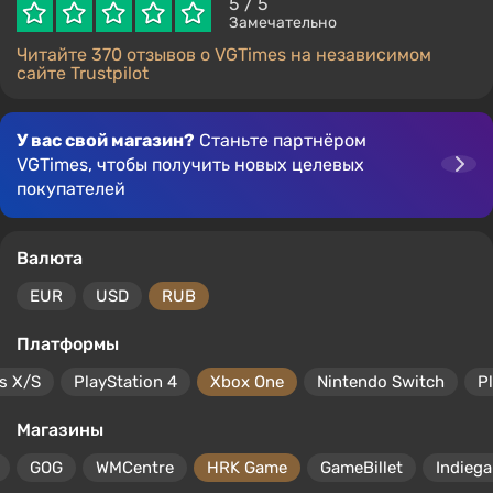
5
/ 5
Замечательно
Читайте 370 отзывов о VGTimes на независимом
сайте Trustpilot
У вас свой магазин?
Станьте партнёром
VGTimes, чтобы получить новых целевых
покупателей
Валюта
EUR
USD
RUB
Платформы
s X/S
PlayStation 4
Xbox One
Nintendo Switch
P
Магазины
GOG
WMCentre
HRK Game
GameBillet
Indiega