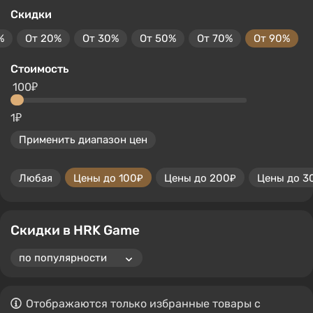
Скидки
%
От 20%
От 30%
От 50%
От 70%
От 90%
Стоимость
100₽
1₽
Применить диапазон цен
Любая
Цены до 100₽
Цены до 200₽
Цены до 3
Скидки в HRK Game
Отображаются только избранные товары с