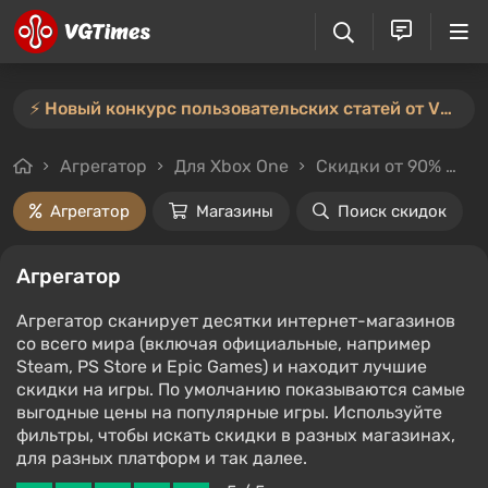
⚡️ Новый конкурс пользовательских статей от VGTimes — участвуйте тут ⚡️
Агрегатор
Для Xbox One
Скидки от 90%
Це
Агрегатор
Магазины
Поиск скидок
Агрегатор
Агрегатор сканирует десятки интернет-магазинов
со всего мира (включая официальные, например
Steam, PS Store и Epic Games) и находит лучшие
скидки на игры. По умолчанию показываются самые
выгодные цены на популярные игры. Используйте
фильтры, чтобы искать скидки в разных магазинах,
для разных платформ и так далее.