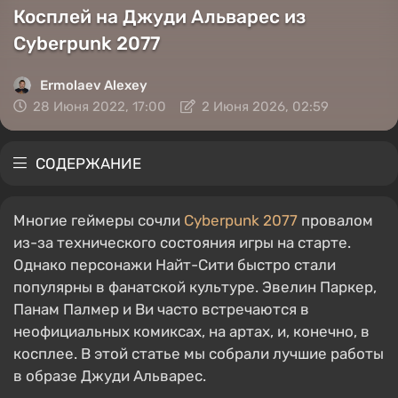
Косплей на Джуди Альварес из
Cyberpunk 2077
Ermolaev Alexey
28 Июня 2022, 17:00
2 Июня 2026, 02:59
СОДЕРЖАНИЕ
Многие геймеры сочли
Cyberpunk 2077
провалом
из-за технического состояния игры на старте.
Однако персонажи Найт-Сити быстро стали
популярны в фанатской культуре. Эвелин Паркер,
Панам Палмер и Ви часто встречаются в
неофициальных комиксах, на артах, и, конечно, в
косплее. В этой статье мы собрали лучшие работы
в образе Джуди Альварес.