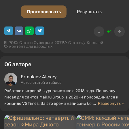
Проголосовать
Результаты
+1
PC
Статьи Cyberpunk 2077
Статьи
Косплей
контент для взрослых
Об авторе
Ermolaev Alexey
Автор статей и гайдов
Работаю в игровой журналистике с 2018 года. Поначалу
писал для сайтов Mail.ru Group, в 2020-м присоединился к
команде VGTimes. За это время написано больше тысячи
...
Развернуть
различных материалов — статей, обзоров игр, фильмов и
сериалов, кратких биографий известных людей, подборок
косплея и гайдов. Из крупных выставок посещал «ИгроМир»
и «РЭД Экспо».