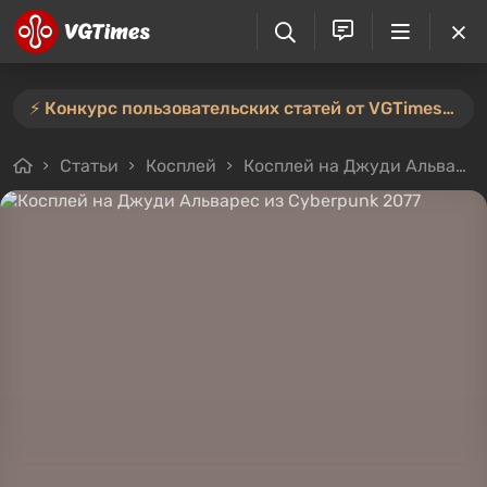
⚡️ Конкурс пользовательских статей от VGTimes продлён — участвуйте тут ⚡️
Статьи
Косплей
Косплей на Джуди Альварес из Cyberpunk 2077