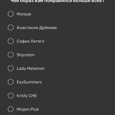
Чей образ вам понравился больше всех?
Мольза
Анастасия Дрёмова
София Летяго
Shproton
Lady Melamori
EzySummers
Kristy CHE
Mirjam Piuk