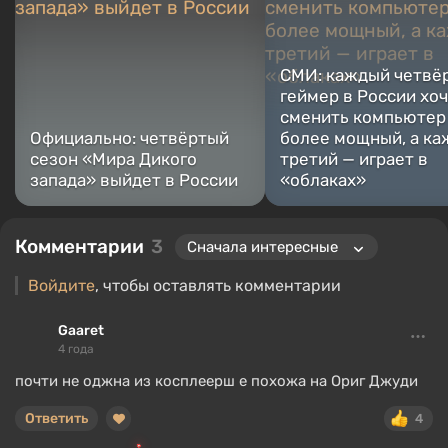
СМИ: каждый четвё
геймер в России хо
сменить компьютер
Официально: четвёртый
более мощный, а к
сезон «Мира Дикого
третий — играет в
запада» выйдет в России
«облаках»
Комментарии
3
Войдите
, чтобы оставлять комментарии
Gaaret
4 года
почти не оджна из косплеерш е похожа на Ориг Джуди
Ответить
4