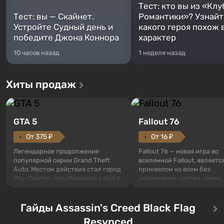
Тест: кто вы из «Клу
Тест: вы — Скайнет.
Романтики»? Узнайте
Устройте Судный день и
какого героя похож 
победите Джона Коннора
характер
10 часов назад
1 неделя назад
Хиты продаж
GTA 5
Fallout 76
От 375 ₽
От 16 ₽
Легендарное продолжение
Fallout 76 — новая игра во
популярной серии Grand Theft
вселенной Fallout, являетс
Auto. Местом действия стал город
приквелом ко всем без
Лос-Сантос, полюбившийся ещё в
исключения частям серии.
Grand Theft Auto: San Andreas .
События начинаются с Уб
Впервые игра расскажет историю
76, первого среди построе
сразу трех персонажей: Майкла,
Гайды Assassin's Creed Black Flag
Оно же, по задумке специа
Тревора и Франклина, между
Vault-Tec, должно открыть
Resynced
которыми вы сможете
первым после того, как на