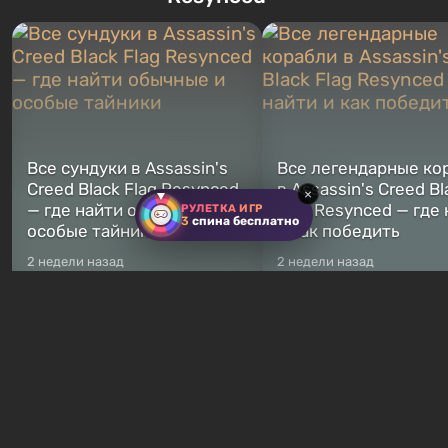
переключаться в любое время.
Америку упадут ядерные б
Жанр и...
Место действия Fallout...
Все сундуки в Assassin's
Все легендарные ко
Creed Black Flag Resynced
в Assassin's Creed Bl
×
— где найти обычные и
Flag Resynced — где
РУЛЕТКА ИГР
3
спина бесплатно
особые тайники
и как победить
2 недели назад
2 недели назад
Бесплатные раздачи