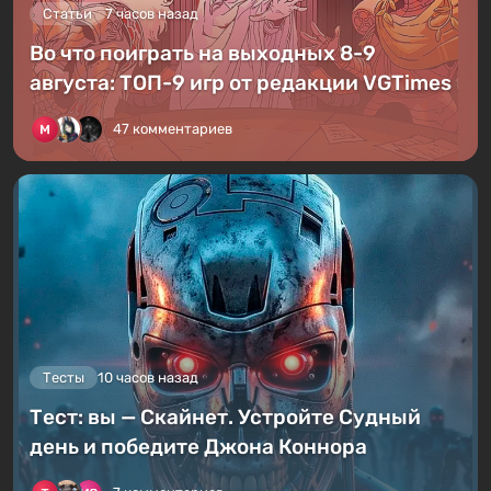
Статьи
7 часов назад
Во что поиграть на выходных 8-9
августа: ТОП-9 игр от редакции VGTimes
47 комментариев
Тесты
10 часов назад
Тест: вы — Скайнет. Устройте Судный
день и победите Джона Коннора