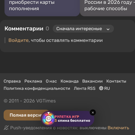
приобрести карты
России в 2026 году 
пополнения
рабочие способы
Комментарии
0
Войдите
, чтобы оставлять комментарии
Справка
Реклама
О нас
Команда
Вакансии
Контакты
Политика конфиденциальности
Лента RSS
RU
© 2011 - 2026 VGTimes
×
Полная версия
РУЛЕТКА ИГР
3
спина бесплатно
Push-уведомления о новостях:
выключены
Включить