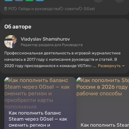
PC
Гайды и руководства
советы
GGsel
Об авторе
Vladyslav Shamshurov
Редактор раздела для Руководств
Профессиональная деятельность в игровой журналистике
началась в 2017 году с написания руководств и статей. В
2020 году присоединился к команде VGTimes в качестве
...
Развернуть
штатного автора. С 2022 года занимает должность
редактора раздела "Руководства", продолжая работать в
качестве внештатного автора.
Как пополнить баланс
Steam через GGsel — как
сменить регион и
Как пополнить Stea