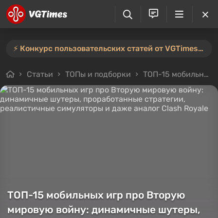
⚡️ Конкурс пользовательских статей от VGTimes продлён — участвуйте тут ⚡️
Статьи
ТОПы и подборки
ТОП-15 мобильных игр про Вторую мировую войну: динамичные шутеры, проработанные стратегии, реалистичные симуляторы и даже аналог Clash Royale
ТОП-15 мобильных игр про Вторую
мировую войну: динамичные шутеры,