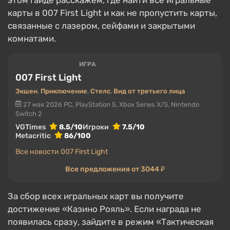
этом гайде расскажем, где найти все игральные
карты в 007 First Light и как не пропустить карты,
связанные с лазером, сейфами и закрытыми
комнатами.
ИГРА
007 First Light
Экшен
,
Приключение
,
Стелс
,
Вид от третьего лица
27 мая 2026
PC, PlayStation 5, Xbox Series X/S, Nintendo
Switch 2
VGTimes
8.5/10
Игроки
7.5/10
Metacritic
86/100
Все новости 007 First Light
Все предложения от 3044 ₽
За сбор всех игральных карт вы получите
достижение «Казино Рояль». Если награда не
появилась сразу, зайдите в режим «Тактическая