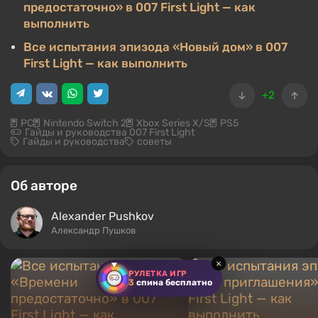
предостаточно» в 007 First Light — как
выполнить
Все испытания эпизода «Новый дом» в 007
First Light — как выполнить
+2
PC
Nintendo Switch 2
Xbox Series X/S
PS5
Гайды и руководства 007 First Light
Гайды и руководства
советы
Об авторе
Alexander Pushkov
Александр Пушков
×
РУЛЕТКА ИГР
3
спина бесплатно