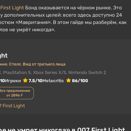
First Light
Бонд оказывается на чёрном рынке. Это
у дополнительных целей: всего здесь доступно 24
остюм «Мавритания». В этом гайде мы разберём, как
ое не умрёт никогда».
ght
ние
,
Стелс
,
Вид от третьего лица
, PlayStation 5, Xbox Series X/S, Nintendo Switch 2
/10
Игроки
7.5/10
Metacritic
86/100
Все предложения
от 2896 ₽
First Light
не умрет никогда» в 007 First Light