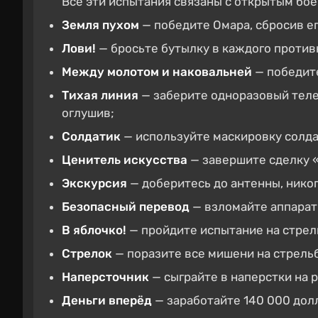
Все эти испытания связаны с открытым бое
Земля пухом
— победите Омара, сбросив ег
Лови!
— бросьте бутылку в каждого противн
Между молотом и наковальней
— победите
Тихая линия
— заберите одноразовый теле
оглушив;
Солдатик
— используйте маскировку солд
Ценитель искусства
— завершите сделку 
Экскурсия
— доберитесь до антенны, никог
Безопасный перевод
— взломайте аппарат
В яблочко!
— пройдите испытание на стре
Стрелок
— поразите все мишени на стрель
Наперсточник
— сыграйте в наперстки на 
Деньги вперёд
— заработайте 140 000 дол