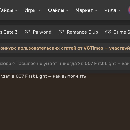
Гайды
Игры
Файлы
Маркет
Чилл
's Gate 3
Palworld
Romance Club
Crime 
конкурс пользовательских статей от VGTimes — участвуйт
зода «Прошлое не умрет никогда» в 007 First Light — ка