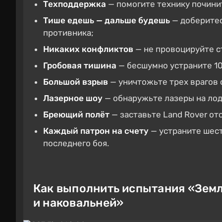
Техподдержка
— помогите технику почини
Тише едешь — дальше будешь
— доберитесь
противника;
Никаких конфликтов
— не провоцируйте с
Гробовая тишина
— бесшумно устраните 10
Большой взрыв
— уничтожьте трех врагов
Лазерное шоу
— обнаружьте лазеры на ло
Бреющий полёт
— заставьте Land Rover от
Каждый патрон на счету
— устраните шест
последнего боя.
Как выполнить испытания «Земл
и наковальней»