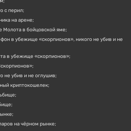
м;
о с перил;
ика на арене;
 Молота в бойцовской яме;
фон в убежище «скорпионов», никого не убив и не
ата в убежище «скорпионов»;
«скорпионов»;
о не убив и не оглушив;
ный криптокошелек;
льбище;
бище;
рынке;
ларов на чёрном рынке;