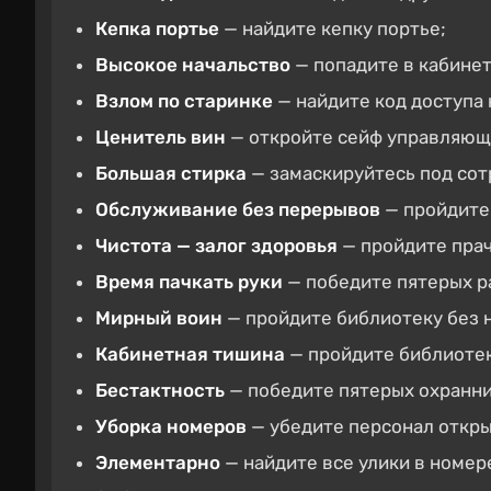
Кепка портье
— найдите кепку портье;
Высокое начальство
— попадите в кабине
Взлом по старинке
— найдите код доступа 
Ценитель вин
— откройте сейф управляющ
Большая стирка
— замаскируйтесь под сот
Обслуживание без перерывов
— пройдите
Чистота — залог здоровья
— пройдите пра
Время пачкать руки
— победите пятерых р
Мирный воин
— пройдите библиотеку без 
Кабинетная тишина
— пройдите библиотек
Бестактность
— победите пятерых охранни
Уборка номеров
— убедите персонал откры
Элементарно
— найдите все улики в номер