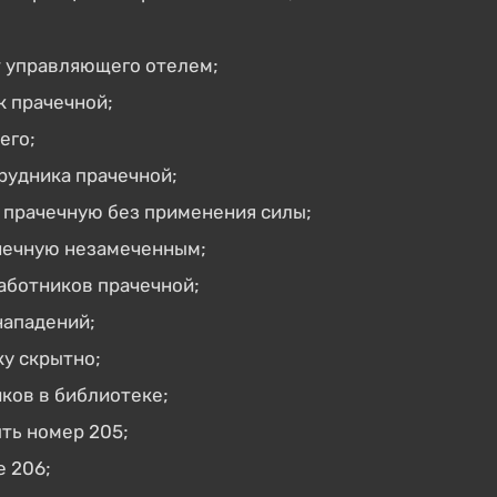
т управляющего отелем;
к прачечной;
его;
рудника прачечной;
 прачечную без применения силы;
чечную незамеченным;
аботников прачечной;
нападений;
у скрытно;
ков в библиотеке;
ть номер 205;
е 206;