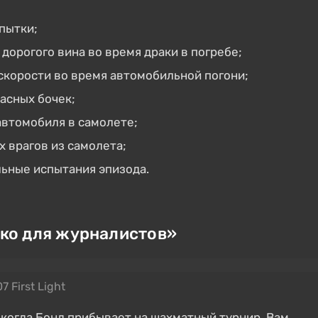
пытки;
дорогого вина во время драки в погребе;
скорости во время автомобильной погони;
асных бочек;
автомобиля в самолете;
 врагов из самолета;
ьные испытания эпизода.
ко для журналистов»
7 First Light
 когда Бонд прибывает на шахматный турнир. Вам