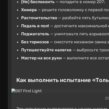
(Не) беспокоить
— попадите в номер 207;
Химера
— решите головоломку с первой по
Расточительство
— разбейте пять бутылок 
Педаль в пол!
— достигните максимальной 
Поджигатель
— уничтожьте пять взрывооп
Без тормозов
— сместите механизм замка 
Путешествуйте налегке
— выбросьте троих
Мастер на все руки
— выполните все остал
Как выполнить испытание «Толь
00
Это испытание выполняется в начале миссии,