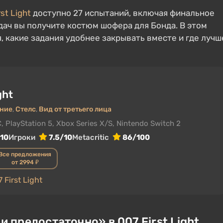
rst Light
доступно 27 испытаний, включая финальное
дач вы получите костюм шофера для Бонда. В этом
, какие задания удобнее закрывать вместе и где лучш
ght
ние
,
Стелс
,
Вид от третьего лица
, PlayStation 5, Xbox Series X/S, Nintendo Switch 2
/10
Игроки
7.5/10
Metacritic
86/100
Все предложения
от 2994 ₽
First Light
 предостаточно» в 007 First Light