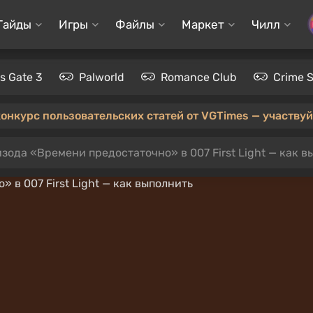
Гайды
Игры
Файлы
Маркет
Чилл
's Gate 3
Palworld
Romance Club
Crime 
конкурс пользовательских статей от VGTimes — участвуйт
зода «Времени предостаточно» в 007 First Light — как в