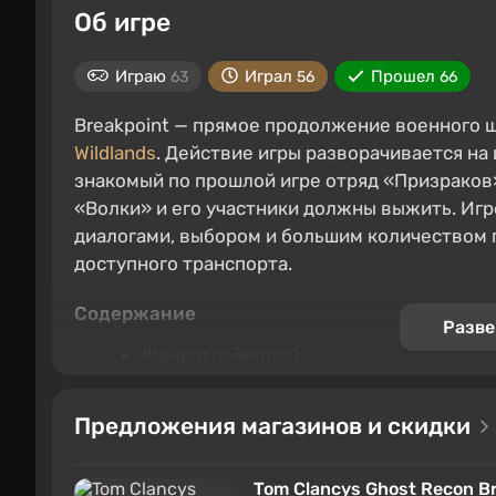
Об игре
Играю
Играл
Прошел
63
56
66
Breakpoint — прямое продолжение военного 
Wildlands
. Действие игры разворачивается на
знакомый по прошлой игре отряд «Призраков
«Волки» и его участники должны выжить. Иг
диалогами, выбором и большим количеством 
доступного транспорта.
Содержание
Разве
Жанр и геймплей
Предыстория игрового мира
Классы и специализации
Предложения магазинов и скидки
Сюжетное прохождение
Мультиплеер
Tom Clancys Ghost Recon Bre
Интересные особенности