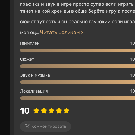
графика и звук в игре просто супер если играть
где-то в Тихом океане. В релизной версии иг
тянет на кой хрен вы в обще берёте игру а посл
разделенный на биомы — тропики, густая сел
Встречаются реки и болота.
сюжет тут есть и он реально глубокий если игр
Читать целиком
моя оц…
В игре представлено достаточно мест интере
различных фракций. Остров обитаем, игрок с
Геймплей
10
представители Homesteaders просто желают в
оскорбленные, стремящиеся во что бы то ни 
Сюжет
10
на острове.
Звук и музыка
10
Поскольку выживание играет большую роль, 
лагерь
. Там игроки могут поменять персона
Локализация
10
миссии, восполнить здоровье и боекомплект,
После релиза разработчики планировали рас
10
неудачный старт
Breakpoint поставил эти пла
Комментировать
Классы и специализации