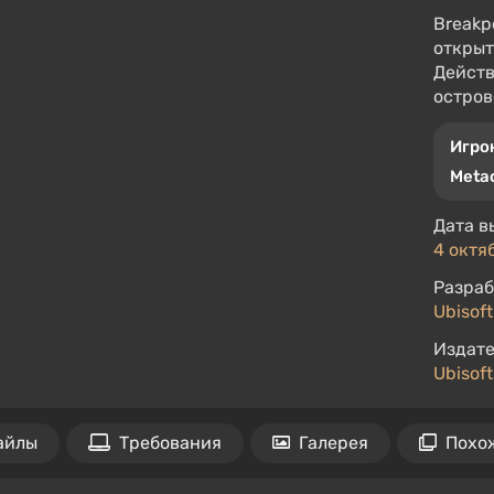
Breakp
открыт
Действ
остров
Игро
Metac
Дата в
4 октяб
Разраб
Ubisoft
Издате
Ubisof
айлы
Требования
Галерея
Похо