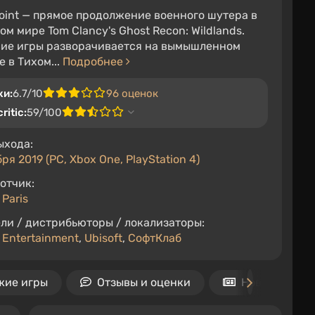
oint — прямое продолжение военного шутера в
ом мире Tom Clancy's Ghost Recon: Wildlands.
ие игры разворачивается на вымышленном
е в Тихом...
Подробнее
ки:
6.7/10
96 оценок
ritic:
59/100
ыхода:
ря 2019 (PC, Xbox One, PlayStation 4)
отчик:
 Paris
ли / дистрибьюторы / локализаторы:
t Entertainment
,
Ubisoft
,
СофтКлаб
жие игры
Отзывы и оценки
Новости