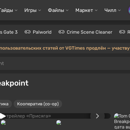
Гайды
Игры
Файлы
Маркет
Чилл
's Gate 3
Palworld
Crime Scene Cleaner
 пользовательских статей от VGTimes продлён — участвуй
nt
eakpoint
тика
Кооператив (co-op)