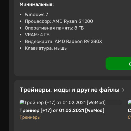
Tom Clancys Ghost Recon Bre
Минимальные:
1132 ₽
-15% по п
Windows 7
Процессор: AMD Ryzen 3 1200
Xbox Series X/S
Keysf
Boosted
Оперативная память: 8 ГБ
VRAM: 4 ГБ
Tom Clancys Ghost Recon Br
Видеокарта: AMD Radeon R9 280X
1161 ₽
-15% по п
Клавиатура, мышь
Ghost Recon: Breakpoint — шутер в огромном 
Keysforgamers
Boosted
4.3
других жанров, с обязательным подключением
От экшена в игре разнообразные
добивания
п
скрытного прохождения и убийства врагов, 
регулярно кормить и поить персонажа, лечить
Трейнеры, моды и другие файлы
выносливости. Раненого союзника придется н
Сетевые возможности Breakpoint обильны. От
Трейнер (+17) от 01.02.2021 [WeMod]
С
разнообразные
улучшения и обвесы
(со врем
Трейнеры
С
глушители, прицелы ночного видения и тепло
всему этому. Самые лучшие предметы открыва