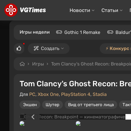
Новости
Статьи
Игры недели
Gothic 1 Remake
Baldur
Создать
⚡️ Конкурс
Игры
Tom Clancy's Ghost Recon: Breakpoi
Tom Clancy's Ghost Recon: Br
Для
PC
,
Xbox One
,
PlayStation 4
,
Stadia
Экшен
Шутер
Вид от третьего лица
Так