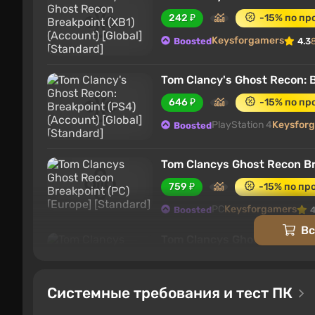
242 ₽
-15% по п
Keysforgamers
Жанр и геймплей
Boosted
4.3
Tom Clancy's Ghost Recon: B
646 ₽
-15% по п
PlayStation 4
Keysfor
Boosted
Tom Clancys Ghost Recon Br
759 ₽
-15% по п
PC
Keysforgamers
Boosted
4
Вс
Tom Clancys Ghost Recon Bre
1044 ₽
-15% по 
PC
Keysforgamers
Boosted
4
Системные требования и тест ПК