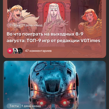
Статьи
1 день назад
Во что поиграть на выходных 8-9
августа: ТОП-9 игр от редакции VGTimes
47 комментариев
Тесты
1 день назад