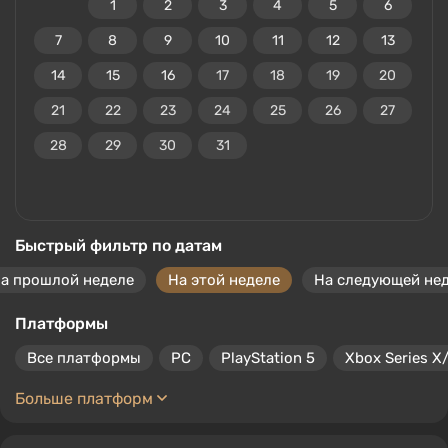
1
2
3
4
5
6
7
8
9
10
11
12
13
14
15
16
17
18
19
20
21
22
23
24
25
26
27
28
29
30
31
Быстрый фильтр по датам
а прошлой неделе
На этой неделе
На следующей не
Платформы
Все платформы
PC
PlayStation 5
Xbox Series X
Больше платформ