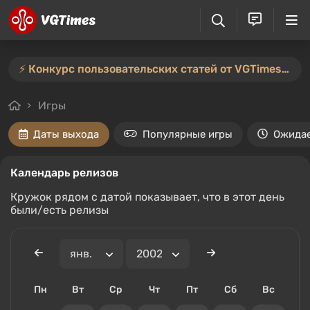
⚡️ Конкурс пользовательских статей от VGTimes продлён — участвуйте тут ⚡️
Игры
Даты выхода
Популярные игры
Ожида
Календарь релизов
Кружок рядом с датой показывает, что в этот день
были/есть релизы
Пн
Вт
Ср
Чт
Пт
Сб
Вс