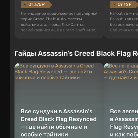
От 375 ₽
От 16 ₽
Легендарное продолжение популярной
Fallout 76 — н
серии Grand Theft Auto. Местом
Fallout, являе
действия стал город Лос-Сантос,
без исключени
полюбившийся ещё в Grand Theft Auto:
События начи
San Andreas . Впервые игра расскажет
первого среди
историю сразу трех персонажей:
задумке специ
Майкла, Тревора и Франклина, между
должно открыт
Гайды Assassin's Creed Black Flag 
которыми вы сможете переключаться в
как на Америк
любое время. Жанр и...
Место действия
Все сундуки в Assassin's
Все леге
Creed Black Flag Resynced
в Assassi
— где найти обычные и
Flag Resy
особые тайники
и как по