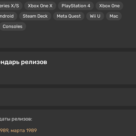
eries X/S
Xbox One X
PlayStation 4
Xbox One
ndroid
Steam Deck
Meta Quest
Wii U
Mac
Consoles
ендарь релизов
даты релизов:
1989
,
марта 1989