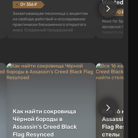
Wanted (201
От 356 ₽
От 90 ₽
Захватывающая песочница с акцентом
на свободе действий и исследовании
Need for Speed: Mo
практически бесконечного открытого
аркадные гонки с 
мира. Созданный процедурной
первого лица. В э
генерацией, он наполнен трехмерными
ждет огромный го
блоками, которые можно
который открыт дл
перерабатывать и создавать
большое количест
предметы, инструменты, оружие, а
объектов, а также
также строить здания и механизмы.
которые готовы на
Игроку дана по...
нарушите правила 
Как найти сокровища
Все 16 камн
Чёрной бороды в
Assassin's C
Assassin's Creed Black
Flag Resync
Flag Resynced
стелы