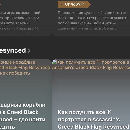
От 4689 ₽
овая игра во вселенной
Продолжение культовой серии игр от
тся приквелом ко всем
Rockstar, GTA 6, возвращает игроков в
я частям серии.
полюбившийся им Вайс-Сити —
наются с Убежища 76,
солнечный мегаполис на берегу
 построенных. Оно же, по
океана, где разворачивается
алистов Vault-Tec,
настоящий боевик в духе лучших
ься первым после того,
фильмов про мафию. В центре
Resynced
у упадут ядерные бомбы.
внимания Люсия и Джейсон — пара
 Fallout...
преступников, попавшая в серьезные
неприятности. И...
ндарные корабли
n's Creed Black
Как получить все 11
nced — где найти
портретов в Assassin's
бедить
Creed Black Flag Resynced