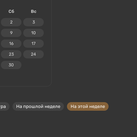
Сб
Вс
2
3
9
10
16
17
23
24
30
тра
На прошлой неделе
На этой неделе