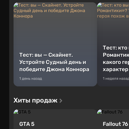
Тест: кто
Тест: вы — Скайнет.
Романтик
Устройте Судный день и
какого г
победите Джона Коннора
характер
1 день назад
1 неделя наза
Хиты продаж
GTA 5
Fallout 76