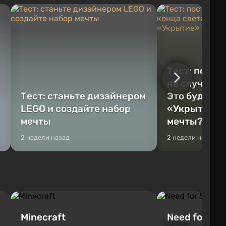
Тест: постр
на случай к
Тест: станьте дизайнером
Это будет Va
LEGO и создайте набор
«Укрытие» 
мечты
мечты?
2 недели назад
2 недели назад
Minecraft
Need for Spe