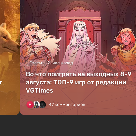
Статьи
21 час назад
Во что поиграть на выходных 8-9
т
августа: ТОП-9 игр от редакции
VGTimes
47 комментариев