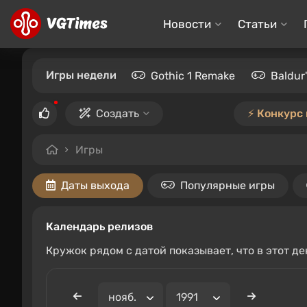
Новости
Статьи
Игры недели
Gothic 1 Remake
Baldur
Создать
⚡️ Конкурс
Игры
Даты выхода
Популярные игры
Календарь релизов
Кружок рядом с датой показывает, что в этот д