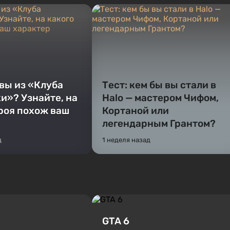
 вы из «Клуба
Тест: кем бы вы стали в
и»? Узнайте, на
Halo — мастером Чифом,
ероя похож ваш
Кортаной или
легендарным Грантом?
д
1 неделя назад
GTA 6