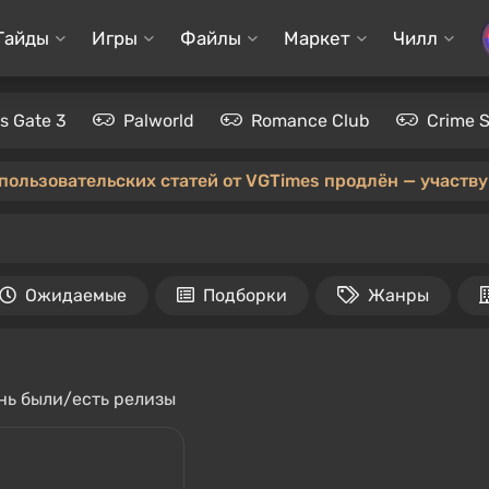
Гайды
Игры
Файлы
Маркет
Чилл
's Gate 3
Palworld
Romance Club
Crime 
 пользовательских статей от VGTimes продлён — участвуй
Ожидаемые
Подборки
Жанры
ень были/есть релизы