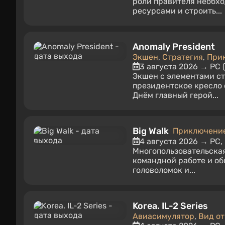
роли правителя необхо
ресурсами и строить...
Anomaly President
Экшен
,
Стратегия
,
При
3 августа 2026 → PC 
Экшен с элементами ст
президентское кресло 
Днём главный герой...
Big Walk
Приключени
4 августа 2026 → PC, 
Многопользовательская
командной работе и об
головоломок и...
Korea. IL-2 Series
Авиасимулятор
,
Вид от