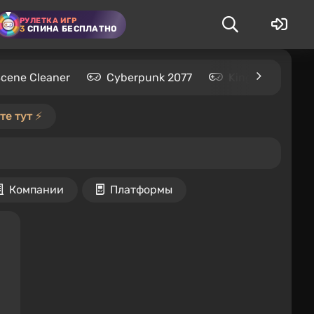
РУЛЕТКА ИГР
3
СПИНА БЕСПЛАТНО
Scene Cleaner
Cyberpunk 2077
Kingdom Come: 
е тут ⚡️
Компании
Платформы