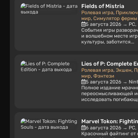
Fields of Mistria
Ролевая игра
,
Приключ
мир
,
Симулятор фермы
5 августа 2026 → PC,
События игры развора
и волшебном месте иг
культуры, заботится...
Lies of P: Complete E
Ролевая игра
,
Экшен
,
П
мир
,
Фэнтези
5 августа 2026 → Nin
Полное издание мрачно
переосмысливающей ис
исследовать погибающи
Marvel Tokon: Fighti
6 августа 2026 → PC, 
Красочный файтинг от с