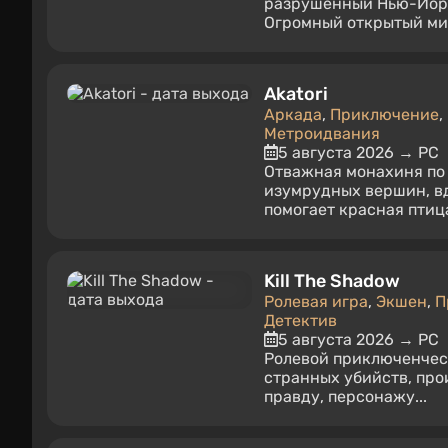
разрушенный Нью-Йорк 
Огромный открытый мир
Akatori
Аркада
,
Приключение
,
Метроидвания
5 августа 2026 → PC
Отважная монахиня по 
изумрудных вершин, в
помогает красная птица
Kill The Shadow
Ролевая игра
,
Экшен
,
П
Детектив
5 августа 2026 → PC
Ролевой приключенческ
странных убийств, про
правду, персонажу...