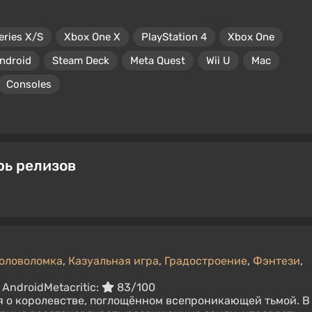
eries X/S
Xbox One X
PlayStation 4
Xbox One
ndroid
Steam Deck
Meta Quest
Wii U
Mac
Consoles
рь релизов
Головоломка
,
Казуальная игра
,
Градостроение
,
Фэнтези
,
 Android
Metacritic:
83/100
 о королевстве, поглощённом всепроникающей тьмой. В