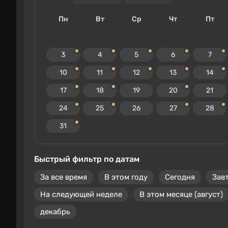
Пн
Вт
Ср
Чт
Пт
3
4
5
6
7
10
11
12
13
14
17
18
19
20
21
24
25
26
27
28
31
Быстрый фильтр по датам
За все время
В этом году
Сегодня
Зав
На следующей неделе
В этом месяце (август)
декабрь