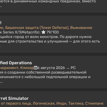
аются в динамичных командных поединках. Вместо
.
!
ик
,
Башенная защита (Tower Defense)
,
Выживание
x Series X/S
Metacritic:
79/100
ийся город от волн монстров. По дороге нужно
ные для строительства и улучшений — для этого есть
.
ified Operations
енеджмент
,
Кликер
6 августа 2026 → PC
ия о создании собственной разведывательной
 начинается с небольшой подпольной операции и
..
rret Simulator
 от первого лица
,
Логическая
,
Инди
,
Тактика
,
Стимпанк