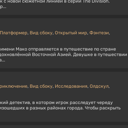
с новой сюжетной линией в серии The Division.
...
Платформер
,
Вид сбоку
,
Открытый мир
,
Фэнтези
,
имени Мако отправляется в путешествие по стране
дохновлённой Восточной Азией. Девушке в путешествии
...
риключение
,
Вид сбоку
,
Исследования
,
Олдскул
,
ий детектив, в котором игрок расследует череду
изошедших в разных районах города. Чтобы раскрыть