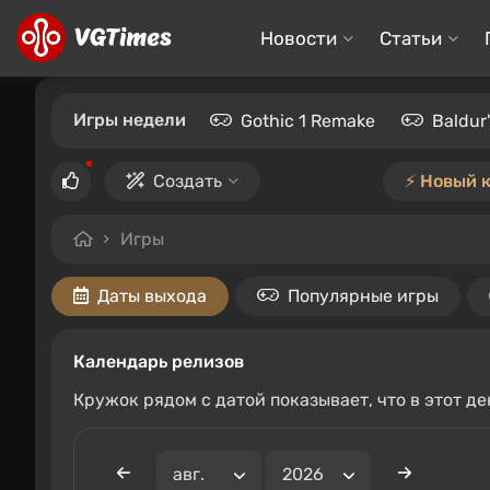
Новости
Статьи
Игры недели
Gothic 1 Remake
Baldur
Создать
⚡️ Новый 
Игры
Даты выхода
Популярные игры
Календарь релизов
Кружок рядом с датой показывает, что в этот д