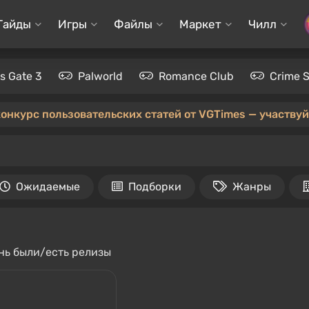
Гайды
Игры
Файлы
Маркет
Чилл
's Gate 3
Palworld
Romance Club
Crime 
конкурс пользовательских статей от VGTimes — участвуйт
Ожидаемые
Подборки
Жанры
ень были/есть релизы