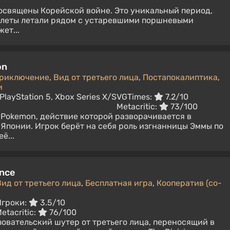
освящены Корейской войне. Это уникальный период,
олеты летали рядом с устаревшими поршневыми
ет...
on
риключение
,
Вид от третьего лица
,
Постапокалиптика
,
и
PlayStation 5, Xbox Series X/S
VGTimes:
7.2/10
Metacritic:
73/100
 Pokemon, действие которой разворачивается в
Японии. Игрок берёт на себя роль изгнанницы Эммы по
ё...
ence
Вид от третьего лица
,
Бесплатная игра
,
Кооператив (co-
Игроки:
3.5/10
etacritic:
76/100
овательский шутер от третьего лица, переносящий в