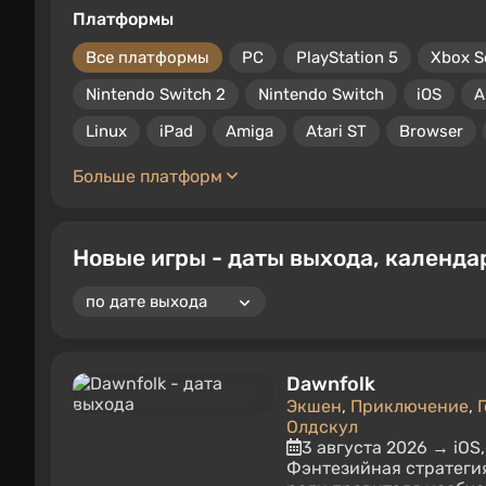
Платформы
Все платформы
PC
PlayStation 5
Xbox S
Nintendo Switch 2
Nintendo Switch
iOS
A
Linux
iPad
Amiga
Atari ST
Browser
Больше платформ
Новые игры - даты выхода, календа
Dawnfolk
Экшен
,
Приключение
,
Олдскул
3 августа 2026 → iOS,
Фэнтезийная стратегия