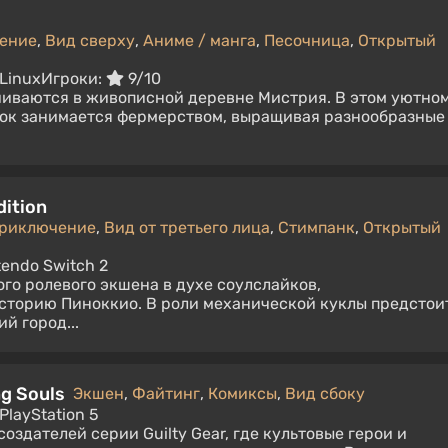
ение
,
Вид сверху
,
Аниме / манга
,
Песочница
,
Открытый
 Linux
Игроки:
9/10
чиваются в живописной деревне Мистрия. В этом уютно
рок занимается фермерством, выращивая разнообразные
dition
риключение
,
Вид от третьего лица
,
Стимпанк
,
Открытый
tendo Switch 2
го ролевого экшена в духе соулслайков,
торию Пиноккио. В роли механической куклы предстои
й город...
ng Souls
Экшен
,
Файтинг
,
Комиксы
,
Вид сбоку
PlayStation 5
оздателей серии Guilty Gear, где культовые герои и