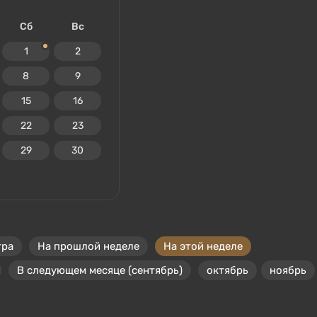
Сб
Вс
1
2
8
9
15
16
22
23
29
30
тра
На прошлой неделе
На этой неделе
В следующем месяце (сентябрь)
октябрь
ноябрь