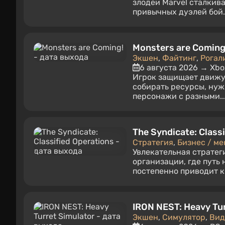
злодеи Marvel сталкив
привычных дуэлей бой..
Monsters are Coming
Экшен
,
Файтинг
,
Рогал
6 августа 2026 → Xbo
Игрок защищает движущ
собирать ресурсы, нуж
персонажи с разными..
The Syndicate: Class
Стратегия
,
Бизнес / м
Увлекательная стратег
организации, где путь
постепенно приводит к.
IRON NEST: Heavy Tu
Экшен
,
Симулятор
,
Вид