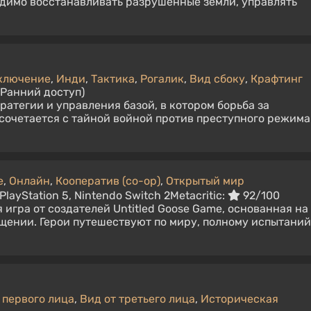
димо восстанавливать разрушенные земли, управлять
ключение
,
Инди
,
Тактика
,
Рогалик
,
Вид сбоку
,
Крафтинг
(Ранний доступ)
ратегии и управления базой, в котором борьба за
сочетается с тайной войной против преступного режима
е
,
Онлайн
,
Кооператив (co-op)
,
Открытый мир
PlayStation 5, Nintendo Switch 2
Metacritic:
92/100
 игра от создателей Untitled Goose Game, основанная на
щении. Герои путешествуют по миру, полному испытаний
 первого лица
,
Вид от третьего лица
,
Историческая