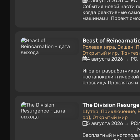
4 августа 2026 → PC
События новой части п
когда реактивные сам
машинами. Проект смож
Beast of Reincarnati
Ролевая игра
,
Экшен
,
П
Открытый мир
,
Фэнтез
4 августа 2026 → PC, 
Игра от разработчиков
постапокалиптической 
прозвищу Проклятая и е
The Division Resurg
Шутер
,
Приключение
,
op)
,
Открытый мир
5 августа 2026 → PC
M
Бесплатный многопольз