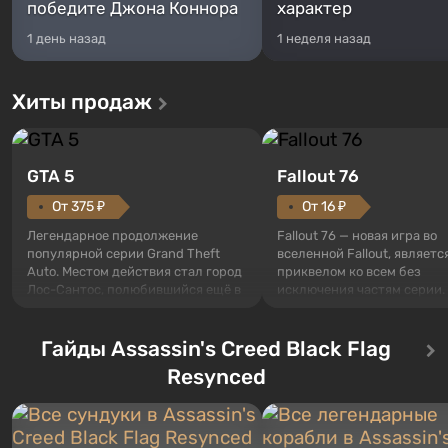
победите Джона Коннора
характер
1 день назад
1 неделя назад
Хиты продаж
GTA 5
Fallout 76
От 375 ₽
От 16 ₽
Легендарное продолжение
Fallout 76 — новая игра во
популярной серии Grand Theft
вселенной Fallout, являетс
Auto. Местом действия стал город
приквелом ко всем без
Лос-Сантос, полюбившийся ещё в
исключения частям серии.
Grand Theft Auto: San Andreas .
События начинаются с Уб
Впервые игра расскажет историю
76, первого среди построе
сразу трех персонажей: Майкла,
Гайды Assassin's Creed Black Flag
Оно же, по задумке специа
Тревора и Франклина, между
Vault-Tec, должно открыть
Resynced
которыми вы сможете
первым после того, как на
переключаться в любое время.
Америку упадут ядерные б
Жанр и...
Место действия Fallout...