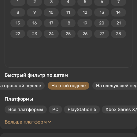
1
2
3
4
5
6
7
8
9
10
11
12
13
14
15
16
17
18
19
20
21
22
23
24
25
26
27
28
Быстрый фильтр по датам
а прошлой неделе
На этой неделе
На следующей не
Платформы
Все платформы
PC
PlayStation 5
Xbox Series X
Больше платформ