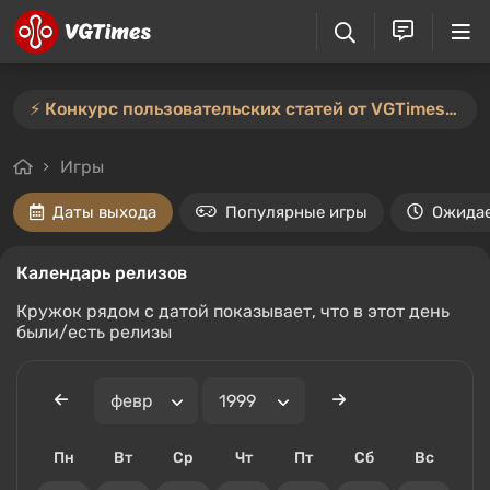
⚡️ Конкурс пользовательских статей от VGTimes продлён — участвуйте тут ⚡️
Игры
Даты выхода
Популярные игры
Ожида
Календарь релизов
Кружок рядом с датой показывает, что в этот день
были/есть релизы
Пн
Вт
Ср
Чт
Пт
Сб
Вс