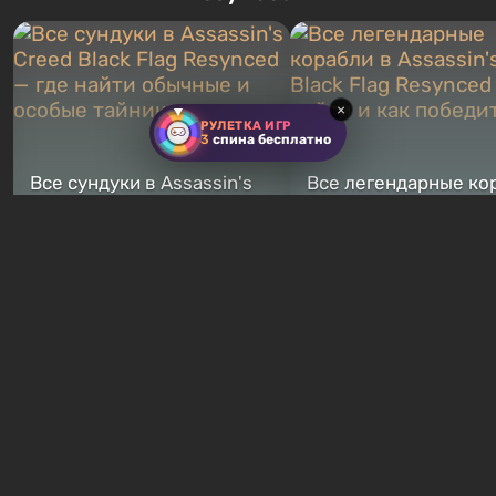
которыми вы сможете
первым после того, как на
переключаться в любое время.
Америку упадут ядерные б
Жанр и...
Место действия Fallout...
×
РУЛЕТКА ИГР
3
спина бесплатно
Все сундуки в Assassin's
Все легендарные ко
Creed Black Flag Resynced
в Assassin's Creed Bl
— где найти обычные и
Flag Resynced — где
особые тайники
и как победить
2 недели назад
2 недели назад
Бесплатные раздачи