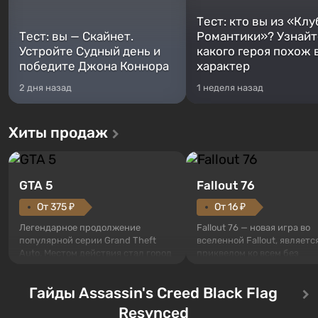
Тест: кто вы из «Клу
Тест: вы — Скайнет.
Романтики»? Узнайте
Устройте Судный день и
какого героя похож 
победите Джона Коннора
характер
2 дня назад
1 неделя назад
Хиты продаж
GTA 5
Fallout 76
От 375 ₽
От 16 ₽
Легендарное продолжение
Fallout 76 — новая игра во
популярной серии Grand Theft
вселенной Fallout, являетс
Auto. Местом действия стал город
приквелом ко всем без
Лос-Сантос, полюбившийся ещё в
исключения частям серии.
Grand Theft Auto: San Andreas .
События начинаются с Уб
Гайды Assassin's Creed Black Flag
Впервые игра расскажет историю
76, первого среди построе
сразу трех персонажей: Майкла,
Оно же, по задумке специа
Resynced
Тревора и Франклина, между
Vault-Tec, должно открыть