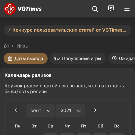
⚡️ Конкурс пользовательских статей от VGTimes продлён — участвуйте тут ⚡️
Игры
Даты выхода
Популярные игры
Ожида
Календарь релизов
Кружок рядом с датой показывает, что в этот день
были/есть релизы
Пн
Вт
Ср
Чт
Пт
Сб
Вс