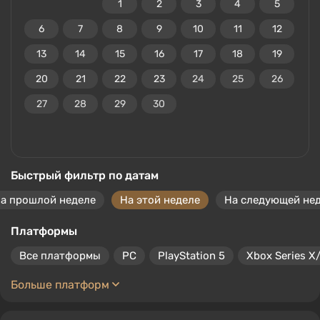
1
2
3
4
5
6
7
8
9
10
11
12
13
14
15
16
17
18
19
20
21
22
23
24
25
26
27
28
29
30
Быстрый фильтр по датам
а прошлой неделе
На этой неделе
На следующей не
Платформы
Все платформы
PC
PlayStation 5
Xbox Series X
Больше платформ