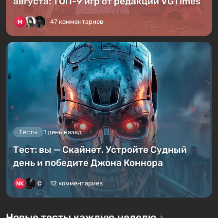
августа: ТОП-9 игр от редакции VGTimes
47 комментариев
Тесты
1 день назад
Тест: вы — Скайнет. Устройте Судный
день и победите Джона Коннора
12 комментариев
Новые тесты каждую неделю