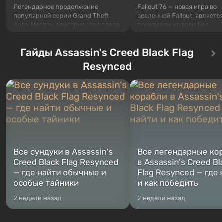
Легендарное продолжение
Fallout 76 — новая игра во
популярной серии Grand Theft
вселенной Fallout, являетс
Auto. Местом действия стал город
приквелом ко всем без
Лос-Сантос, полюбившийся ещё в
исключения частям серии.
Grand Theft Auto: San Andreas .
События начинаются с Уб
Гайды Assassin's Creed Black Flag
Впервые игра расскажет историю
76, первого среди построе
сразу трех персонажей: Майкла,
Оно же, по задумке специа
Resynced
Тревора и Франклина, между
Vault-Tec, должно открыть
которыми вы сможете
первым после того, как на
переключаться в любое время.
Америку упадут ядерные б
Жанр и...
Место действия Fallout...
Все сундуки в Assassin's
Все легендарные ко
Creed Black Flag Resynced
в Assassin's Creed Bl
— где найти обычные и
Flag Resynced — где
особые тайники
и как победить
2 недели назад
2 недели назад