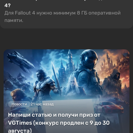
4?
Для Fallout 4 нужно минимум 8 ГБ оперативной
памяти.
Новости
21 час назад
Напиши статью и получи приз от
VGTimes (конкурс продлен с 9 до 30
августа)