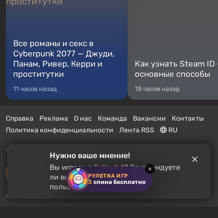
Все романы и секс в
Cyberpunk 2077 — Джуди,
Панам, Ривер, Керри и
Как узнать Steam ID
проститутки
основные способы
11 часов назад
18 часов назад
Справка
Реклама
О нас
Команда
Вакансии
Контакты
Политика конфиденциальности
Лента RSS
RU
© 2011 - 2026 VGTimes
Нужно ваше мнение!
Вы играли в
Fallout 4
? Рекомендуете
×
Полная версия
РУЛЕТКА ИГР
ли вы эту игру другим
3
спина бесплатно
пользователям?
Push-уведомления о новостях:
выключены
Включить