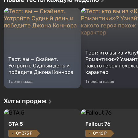
Тест: кто вы из «Клу
Тест: вы — Скайнет.
Романтики»? Узнайте
Устройте Судный день и
какого героя похож 
победите Джона Коннора
характер
1 день назад
1 неделя назад
Хиты продаж
GTA 5
Fallout 76
От 375 ₽
От 16 ₽