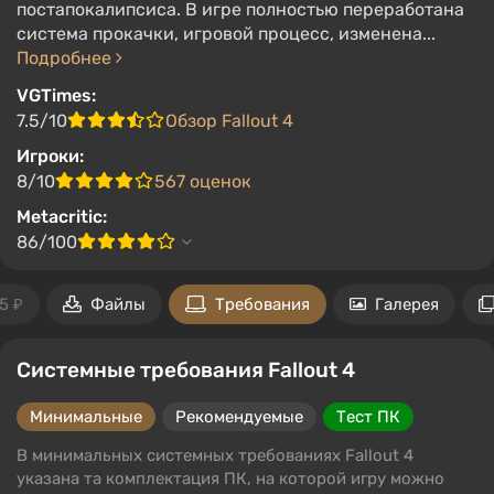
постапокалипсиса. В игре полностью переработана
система прокачки, игровой процесс, изменена...
Подробнее
VGTimes:
7.5/10
Обзор Fallout 4
Игроки:
8/10
567 оценок
Metacritic:
86/100
5 ₽
Файлы
Требования
Галерея
Системные требования Fallout 4
Минимальные
Рекомендуемые
Тест ПК
В минимальных системных требованиях Fallout 4
указана та комплектация ПК, на которой игру можно