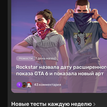
Новости
1 день назад
Rockstar назвала дату расширенног
показа GTA 6 и показала новый арт
43 комментария
Новые тесты каждую неделю