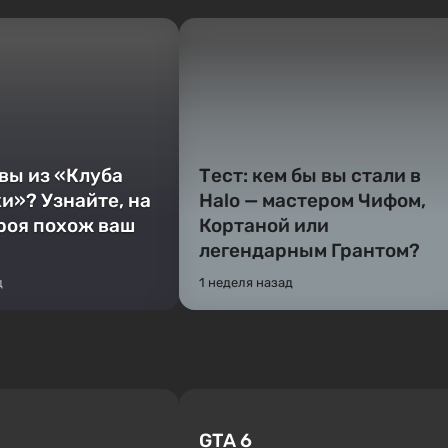
 вы из «Клуба
Тест: кем бы вы стали в
и»? Узнайте, на
Halo — мастером Чифом,
ероя похож ваш
Кортаной или
легендарным Грантом?
д
1 неделя назад
GTA 6