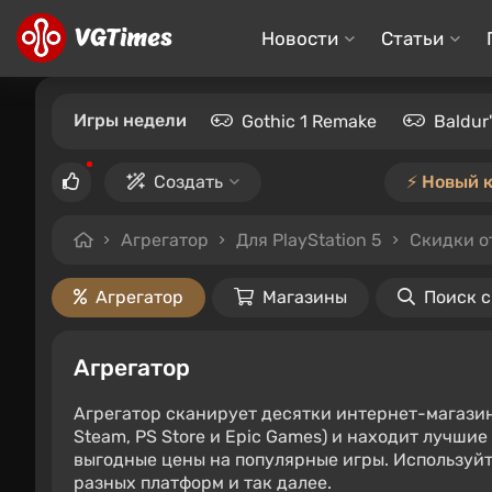
Новости
Статьи
Игры недели
Gothic 1 Remake
Baldur
Создать
⚡️ Новый 
Агрегатор
Для PlayStation 5
Скидки о
Агрегатор
Магазины
Поиск 
Агрегатор
Агрегатор сканирует десятки интернет-магази
Steam, PS Store и Epic Games) и находит лучши
выгодные цены на популярные игры. Используйт
разных платформ и так далее.