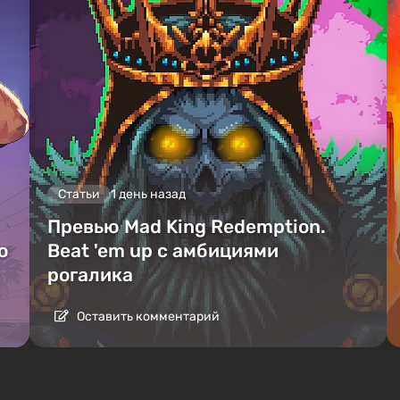
Статьи
1 день назад
Превью Mad King Redemption.
о
Beat 'em up с амбициями
рогалика
Оставить комментарий