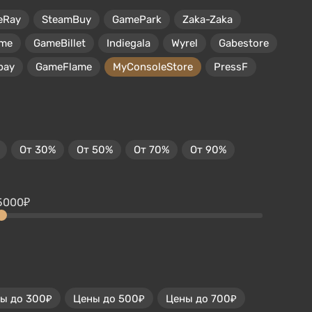
eRay
SteamBuy
GamePark
Zaka-Zaka
me
GameBillet
Indiegala
Wyrel
Gabestore
pay
GameFlame
MyConsoleStore
PressF
От 30%
От 50%
От 70%
От 90%
5000₽
ы до 300₽
Цены до 500₽
Цены до 700₽