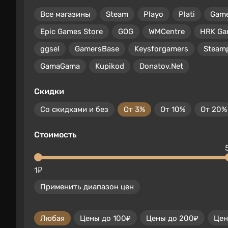
Все магазины
Steam
Playo
Plati
Gam
Epic Games Store
GOG
WMCentre
HRK Ga
ggsel
GamersBase
Keysforgamers
Steam
GamaGama
Kupikod
Donatov.Net
Скидки
Со скидками и без
От 3%
От 10%
От 20%
Стоимость
1₽
Применить диапазон цен
Любая
Цены до 100₽
Цены до 200₽
Цен