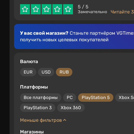
5
/ 5
Читайте 3
Замечательно
У вас свой магазин?
Станьте партнёром VGTimes
получить новых целевых покупателей
Валюта
EUR
USD
RUB
Платформы
Все платформы
PC
PlayStation 5
Xbox S
PlayStation 3
Xbox 360
Меньше фильтров
Магазины