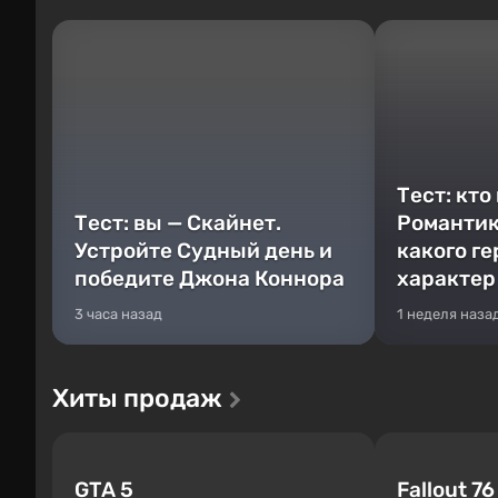
Тест: кто
Тест: вы — Скайнет.
Романтик
Устройте Судный день и
какого г
победите Джона Коннора
характер
3 часа назад
1 неделя наза
Хиты продаж
GTA 5
Fallout 76