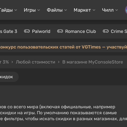
Гайды
Игры
Файлы
Маркет
Чилл
's Gate 3
Palworld
Romance Club
Crime 
конкурс пользовательских статей от VGTimes — участвуйт
т 3%
Любой стоимости
В магазине MyConsoleStore
скидок
нов со всего мира (включая официальные, например
е скидки на игры. По умолчанию показываются самые
е фильтры, чтобы искать скидки в разных магазинах, дл